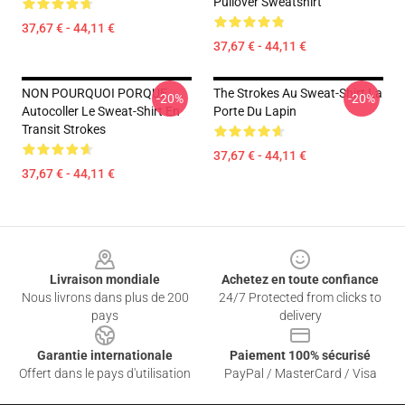
Pullover Sweatshirt
37,67 € - 44,11 €
37,67 € - 44,11 €
NON POURQUOI PORQUE
The Strokes Au Sweat-Shirt La
-20%
-20%
Autocoller Le Sweat-Shirt En
Porte Du Lapin
Transit Strokes
37,67 € - 44,11 €
37,67 € - 44,11 €
Footer
Livraison mondiale
Achetez en toute confiance
Nous livrons dans plus de 200
24/7 Protected from clicks to
pays
delivery
Garantie internationale
Paiement 100% sécurisé
Offert dans le pays d'utilisation
PayPal / MasterCard / Visa