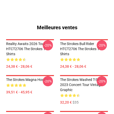
Meilleures ventes
Reality Awaits 2026 Tour
The Strokes Bull Rider
-20%
-20%
HTCT2706 The Strokes T-
HTCT2706 The Strokes T-
Shirts
Shirts
24,38 € - 28,06 €
24,38 € - 28,06 €
The Strokes Magna Hoodie
The Strokes Washed T-Shirts -
-20%
-20%
2023 Concert Tour Vintage
Graphic
39,51 € - 45,95 €
32,20 €
$35