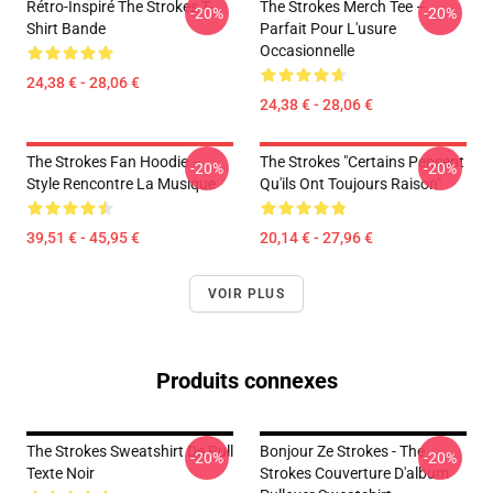
Rétro-Inspiré The Strokes T-
The Strokes Merch Tee –
-20%
-20%
Shirt Bande
Parfait Pour L'usure
Occasionnelle
24,38 € - 28,06 €
24,38 € - 28,06 €
The Strokes Fan Hoodie –
The Strokes "Certains Pensent
-20%
-20%
Style Rencontre La Musique
Qu'ils Ont Toujours Raison"
39,51 € - 45,95 €
20,14 € - 27,96 €
VOIR PLUS
Produits connexes
The Strokes Sweatshirt De Pull
Bonjour Ze Strokes - The
-20%
-20%
Texte Noir
Strokes Couverture D'album