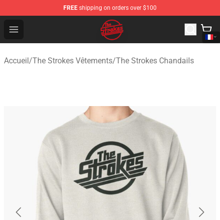
FREE
shipping on orders over $100
The Strokes Shop - Official The Strokes Merchandise Sto
Open menu
Accueil
/
The Strokes Vêtements
/
The Strokes Chandails