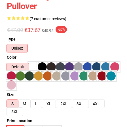
Pullover
(7 customer reviews)
€47.09
€37.67
-20%
$40.95
Type
Unisex
Color
Default
Size
S
M
L
XL
2XL
3XL
4XL
5XL
Print Location