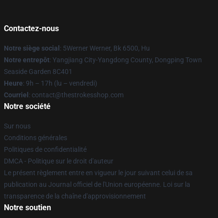
Contactez-nous
Notre siège social
: 5Werner Werner, Bk 6500, Hu
Notre entrepôt
: Yangjiang City-Yangdong County, Dongping Town
Seaside Garden 8C401
Heure
: 9h – 17h (lu – vendredi)
Courriel
: contact@thestrokesshop.com
Notre société
Sur nous
Conditions générales
Politiques de confidentialité
DMCA - Politique sur le droit d'auteur
Le présent règlement entre en vigueur le jour suivant celui de sa
publication au Journal officiel de l'Union européenne. Loi sur la
transparence de la chaîne d'approvisionnement
Notre soutien