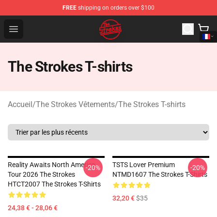
FREE
shipping on orders over $100
The Strokes Shop - Official The Strokes Merchandise Sto
Open menu
The Strokes T-shirts
Accueil
/
The Strokes Vêtements
/
The Strokes T-shirts
Reality Awaits North America
TSTS Lover Premium
-20%
-20%
Tour 2026 The Strokes
NTMD1607 The Strokes T-Shirts
HTCT2007 The Strokes T-Shirts
32,20 €
$35
24,38 € - 28,06 €