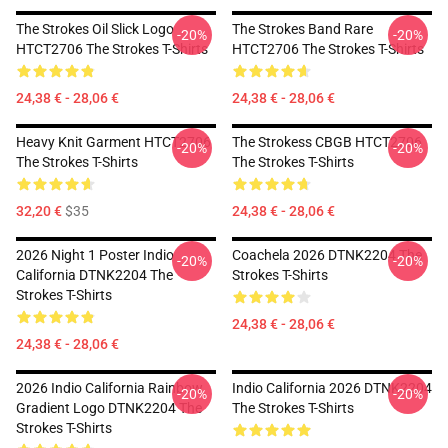
The Strokes Oil Slick Logo
The Strokes Band Rare
-20%
-20%
HTCT2706 The Strokes T-Shirts
HTCT2706 The Strokes T-Shirts
24,38 € - 28,06 €
24,38 € - 28,06 €
Heavy Knit Garment HTCT2706
The Strokess CBGB HTCT2706
-20%
-20%
The Strokes T-Shirts
The Strokes T-Shirts
32,20 €
$35
24,38 € - 28,06 €
2026 Night 1 Poster Indio
Coachela 2026 DTNK2204 The
-20%
-20%
California DTNK2204 The
Strokes T-Shirts
Strokes T-Shirts
24,38 € - 28,06 €
24,38 € - 28,06 €
2026 Indio California Rainbow
Indio California 2026 DTNK2204
-20%
-20%
Gradient Logo DTNK2204 The
The Strokes T-Shirts
Strokes T-Shirts