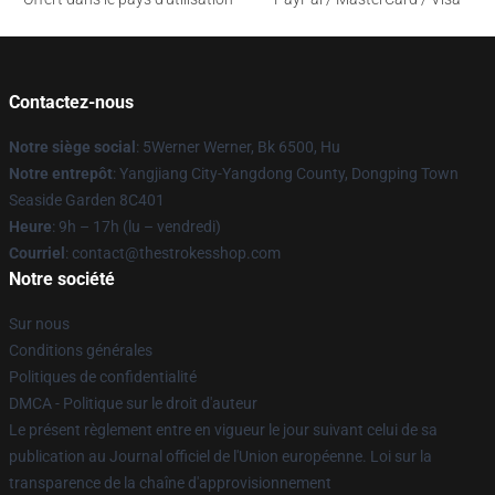
Contactez-nous
Notre siège social
: 5Werner Werner, Bk 6500, Hu
Notre entrepôt
: Yangjiang City-Yangdong County, Dongping Town
Seaside Garden 8C401
Heure
: 9h – 17h (lu – vendredi)
Courriel
: contact@thestrokesshop.com
Notre société
Sur nous
Conditions générales
Politiques de confidentialité
DMCA - Politique sur le droit d'auteur
Le présent règlement entre en vigueur le jour suivant celui de sa
publication au Journal officiel de l'Union européenne. Loi sur la
transparence de la chaîne d'approvisionnement