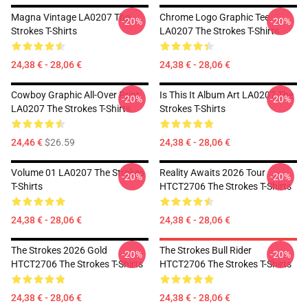
Magna Vintage LA0207 The
Chrome Logo Graphic Tee
-20%
-20%
Strokes T-Shirts
LA0207 The Strokes T-Shirts
24,38 € - 28,06 €
24,38 € - 28,06 €
Cowboy Graphic All-Over Print
Is This It Album Art LA0207 The
-20%
-20%
LA0207 The Strokes T-Shirts
Strokes T-Shirts
24,46 €
$26.59
24,38 € - 28,06 €
Volume 01 LA0207 The Strokes
Reality Awaits 2026 Tour
-20%
-20%
T-Shirts
HTCT2706 The Strokes T-Shirts
24,38 € - 28,06 €
24,38 € - 28,06 €
The Strokes 2026 Gold
The Strokes Bull Rider
-20%
-20%
HTCT2706 The Strokes T-Shirts
HTCT2706 The Strokes T-Shirts
24,38 € - 28,06 €
24,38 € - 28,06 €