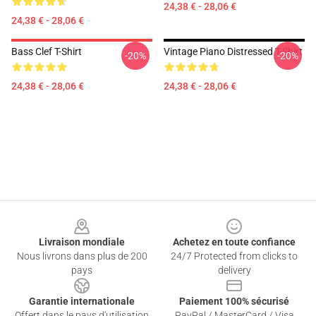
24,38 € - 28,06 €
24,38 € - 28,06 €
Bass Clef T-Shirt
Vintage Piano Distressed T-Shirt
-20%
-20%
24,38 € - 28,06 €
24,38 € - 28,06 €
Footer
Livraison mondiale
Achetez en toute confiance
Nous livrons dans plus de 200
24/7 Protected from clicks to
pays
delivery
Garantie internationale
Paiement 100% sécurisé
Offert dans le pays d'utilisation
PayPal / MasterCard / Visa