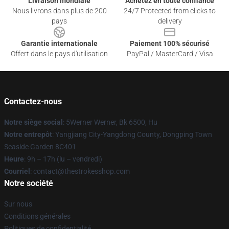
Livraison mondiale
Achetez en toute confiance
Nous livrons dans plus de 200
24/7 Protected from clicks to
pays
delivery
Garantie internationale
Paiement 100% sécurisé
Offert dans le pays d'utilisation
PayPal / MasterCard / Visa
Contactez-nous
Notre siège social
: 5Werner Werner, Bk 6500, Hu
Notre entrepôt
: Yangjiang City-Yangdong County, Dongping Town
Seaside Garden 8C401
Heure
: 9h – 17h (lu – vendredi)
Courriel
: contact@thestrokesshop.com
Notre société
Sur nous
Conditions générales
Politiques de confidentialité