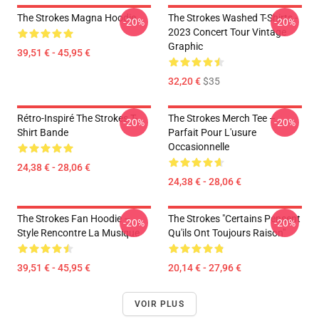
The Strokes Magna Hoodie
The Strokes Washed T-Shirts -
-20%
-20%
2023 Concert Tour Vintage
Graphic
39,51 € - 45,95 €
32,20 €
$35
Rétro-Inspiré The Strokes T-
The Strokes Merch Tee –
-20%
-20%
Shirt Bande
Parfait Pour L'usure
Occasionnelle
24,38 € - 28,06 €
24,38 € - 28,06 €
The Strokes Fan Hoodie –
The Strokes "Certains Pensent
-20%
-20%
Style Rencontre La Musique
Qu'ils Ont Toujours Raison"
39,51 € - 45,95 €
20,14 € - 27,96 €
VOIR PLUS