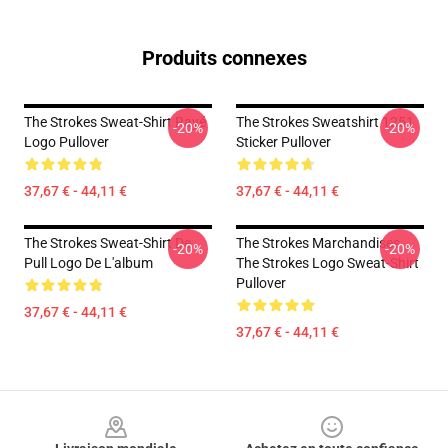
Produits connexes
The Strokes Sweat-Shirt Rayé
The Strokes Sweatshirt 1251
-20%
-20%
Logo Pullover
Sticker Pullover
37,67 € - 44,11 €
37,67 € - 44,11 €
The Strokes Sweat-Shirt De
The Strokes Marchandises
-20%
-20%
Pull Logo De L'album
The Strokes Logo Sweat-Shirt
Pullover
37,67 € - 44,11 €
37,67 € - 44,11 €
Footer