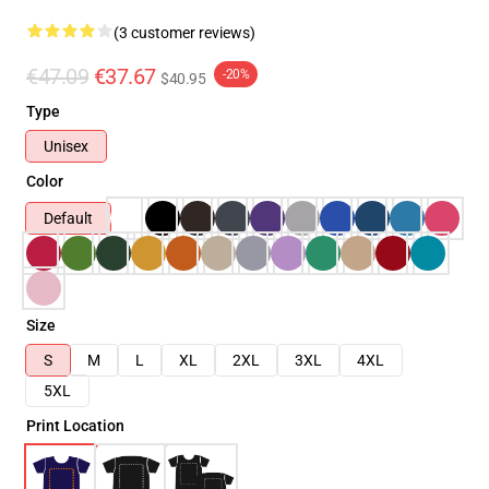
(3 customer reviews)
€47.09
€37.67
-20%
$40.95
Type
Unisex
Color
Default
Size
S
M
L
XL
2XL
3XL
4XL
5XL
Print Location