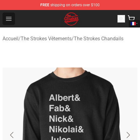
FREE
shipping on orders over $100
The Strokes Shop - Official The Strokes Merchandise Sto
Open menu
Accueil
/
The Strokes Vêtements
/
The Strokes Chandails