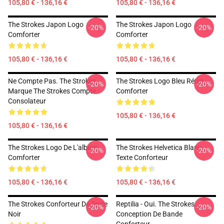
105,80 € - 136,16 €
105,80 € - 136,16 €
The Strokes Japon Logo
The Strokes Japon Logo
-20%
-20%
Comforter
Comforter
105,80 € - 136,16 €
105,80 € - 136,16 €
Ne Compte Pas. The Strokes
The Strokes Logo Bleu Rétro
-20%
-20%
Marque The Strokes Compte
Comforter
Consolateur
105,80 € - 136,16 €
105,80 € - 136,16 €
The Strokes Logo De L'album
The Strokes Helvetica Blanc
-20%
-20%
Comforter
Texte Conforteur
105,80 € - 136,16 €
105,80 € - 136,16 €
The Strokes Conforteur De Texte
Reptilia - Oui. The Strokes
-20%
-20%
Noir
Conception De Bande