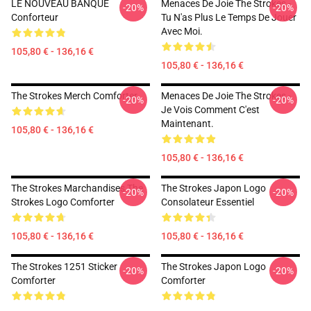
LE NOUVEAU BANQUE
Menaces De Joie The Strokes -
-20%
-20%
Conforteur
Tu N'as Plus Le Temps De Jouer
Avec Moi.
105,80 € - 136,16 €
105,80 € - 136,16 €
The Strokes Merch Comforter
Menaces De Joie The Strokes -
-20%
-20%
Je Vois Comment C'est
Maintenant.
105,80 € - 136,16 €
105,80 € - 136,16 €
The Strokes Marchandises The
The Strokes Japon Logo
-20%
-20%
Strokes Logo Comforter
Consolateur Essentiel
105,80 € - 136,16 €
105,80 € - 136,16 €
The Strokes 1251 Sticker
The Strokes Japon Logo
-20%
-20%
Comforter
Comforter