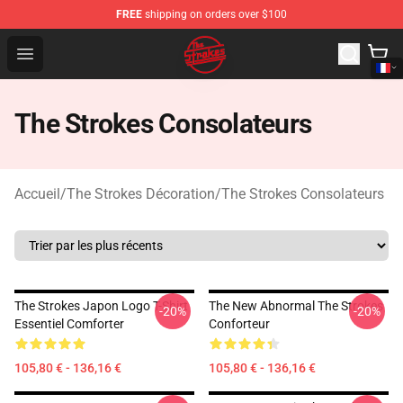
FREE
shipping on orders over $100
The Strokes Shop - Official The Strokes Merchandise Sto
Open menu
The Strokes Consolateurs
Accueil
/
The Strokes Décoration
/
The Strokes Consolateurs
The Strokes Japon Logo T-Shirt
The New Abnormal The Strokes
-20%
-20%
Essentiel Comforter
Conforteur
105,80 € - 136,16 €
105,80 € - 136,16 €