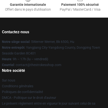
Garantie internationale
Paiement 100% sécurisé
Offert dans le pays d'utilisation
PayPal / MasterCard / Visa
Contactez-nous
Notre siège social
: 5Werner Werner, Bk 6500, Hu
Notre entrepôt
: Yangjiang City-Yangdong County, Dongping Town
Seaside Garden 8C401
Heure
: 9h – 17h (lu – vendredi)
Courriel
: contact@thestrokesshop.com
Notre société
Sur nous
Conditions générales
Politiques de confidentialité
DMCA - Politique sur le droit d'auteur
Le présent règlement entre en vigueur le jour suivant celui de sa