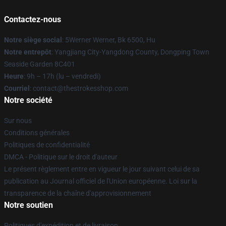
Contactez-nous
Notre siège social
: 5Werner Werner, Bk 6500, Hu
Notre entrepôt
: Yangjiang City-Yangdong County, Dongping Town
Seaside Garden 8C401
Heure
: 9h – 17h (lu – vendredi)
Courriel
: contact@thestrokesshop.com
Notre société
Sur nous
Conditions générales
Politiques de confidentialité
DMCA - Politique sur le droit d'auteur
Le présent règlement entre en vigueur le jour suivant celui de sa
publication au Journal officiel de l'Union européenne. Loi sur la
transparence de la chaîne d'approvisionnement
Notre soutien
Politiques d'expédition et de livraison