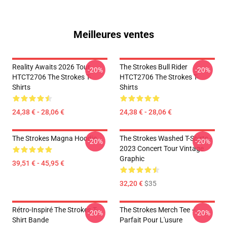
Meilleures ventes
Reality Awaits 2026 Tour
The Strokes Bull Rider
-20%
-20%
HTCT2706 The Strokes T-
HTCT2706 The Strokes T-
Shirts
Shirts
24,38 € - 28,06 €
24,38 € - 28,06 €
The Strokes Magna Hoodie
The Strokes Washed T-Shirts -
-20%
-20%
2023 Concert Tour Vintage
Graphic
39,51 € - 45,95 €
32,20 €
$35
Rétro-Inspiré The Strokes T-
The Strokes Merch Tee –
-20%
-20%
Shirt Bande
Parfait Pour L'usure