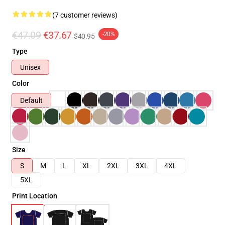
(7 customer reviews)
€47.09
€37.67
-20%
$40.95
Type
Unisex
Color
Default
Size
S
M
L
XL
2XL
3XL
4XL
5XL
Print Location