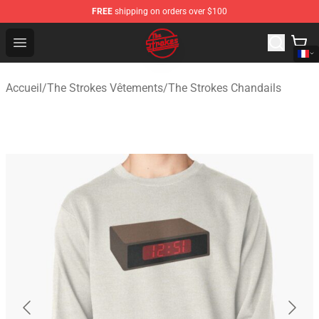
FREE
shipping on orders over $100
The Strokes Shop - Official The Strokes Merchandise Sto
Open menu
Accueil
/
The Strokes Vêtements
/
The Strokes Chandails