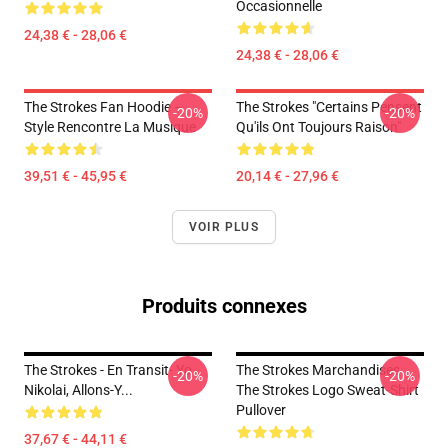
Occasionnelle
24,38 € - 28,06 €
24,38 € - 28,06 €
The Strokes Fan Hoodie –
The Strokes "Certains Pensent
-20%
-20%
Style Rencontre La Musique
Qu'ils Ont Toujours Raison"
39,51 € - 45,95 €
20,14 € - 27,96 €
VOIR PLUS
Produits connexes
The Strokes - En Transit- Yo
The Strokes Marchandises
-20%
-20%
Nikolai, Allons-Y...
The Strokes Logo Sweat-Shirt
Pullover
37,67 € - 44,11 €