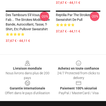
37,67 € - 44,11 €
Des Tambours S'il Vous Plaît,
Reptilia Par The Strokes
-20%
-20%
Fab... The Strokes Modèles De
Sweatshirt De Pull
Bande, Autocollant, Tasse, T-
Shirt, Etc Pullover Sweatshirt
37,67 € - 44,11 €
37,67 € - 44,11 €
Footer
Livraison mondiale
Achetez en toute confiance
Nous livrons dans plus de 200
24/7 Protected from clicks to
pays
delivery
Garantie internationale
Paiement 100% sécurisé
Offert dans le pays d'utilisation
PayPal / MasterCard / Visa