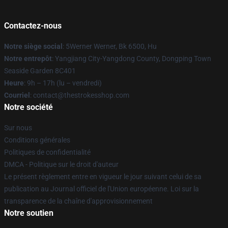
Contactez-nous
Notre siège social
: 5Werner Werner, Bk 6500, Hu
Notre entrepôt
: Yangjiang City-Yangdong County, Dongping Town
Seaside Garden 8C401
Heure
: 9h – 17h (lu – vendredi)
Courriel
: contact@thestrokesshop.com
Notre société
Sur nous
Conditions générales
Politiques de confidentialité
DMCA - Politique sur le droit d'auteur
Le présent règlement entre en vigueur le jour suivant celui de sa
publication au Journal officiel de l'Union européenne. Loi sur la
transparence de la chaîne d'approvisionnement
Notre soutien