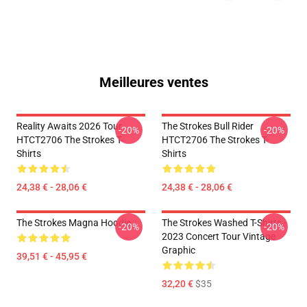
Meilleures ventes
Reality Awaits 2026 Tour
The Strokes Bull Rider
-20%
-20%
HTCT2706 The Strokes T-
HTCT2706 The Strokes T-
Shirts
Shirts
24,38 € - 28,06 €
24,38 € - 28,06 €
The Strokes Magna Hoodie
The Strokes Washed T-Shirts -
-20%
-20%
2023 Concert Tour Vintage
Graphic
39,51 € - 45,95 €
32,20 €
$35