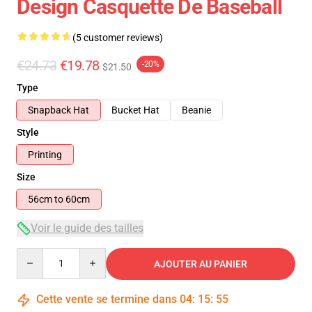
Design Casquette De Baseball
(5 customer reviews)
€24.73
€19.78
-20%
$21.50
Type
Snapback Hat
Bucket Hat
Beanie
Style
Printing
Size
56cm to 60cm
Voir le guide des tailles
Quantity
AJOUTER AU PANIER
Cette vente se termine dans
04
:
15
:
54