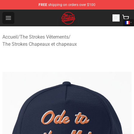
FREE
shipping on orders over $100
The Strokes Shop - Official The Strokes Merchandise Sto
Open menu
Accueil
/
The Strokes Vêtements
/
The Strokes Chapeaux et chapeaux