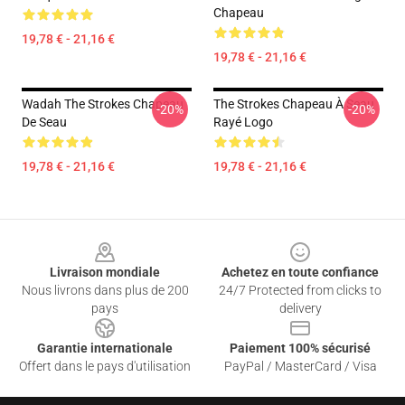
Chapeau
19,78 € - 21,16 €
19,78 € - 21,16 €
Wadah The Strokes Chapeau
The Strokes Chapeau À Seau
-20%
-20%
De Seau
Rayé Logo
19,78 € - 21,16 €
19,78 € - 21,16 €
Footer
Livraison mondiale
Achetez en toute confiance
Nous livrons dans plus de 200
24/7 Protected from clicks to
pays
delivery
Garantie internationale
Paiement 100% sécurisé
Offert dans le pays d'utilisation
PayPal / MasterCard / Visa