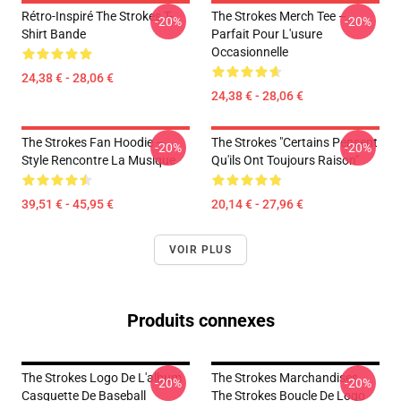
Rétro-Inspiré The Strokes T-
The Strokes Merch Tee –
-20%
-20%
Shirt Bande
Parfait Pour L'usure
Occasionnelle
24,38 € - 28,06 €
24,38 € - 28,06 €
The Strokes Fan Hoodie –
The Strokes "Certains Pensent
-20%
-20%
Style Rencontre La Musique
Qu'ils Ont Toujours Raison"
39,51 € - 45,95 €
20,14 € - 27,96 €
VOIR PLUS
Produits connexes
The Strokes Logo De L'album
The Strokes Marchandises
-20%
-20%
Casquette De Baseball
The Strokes Boucle De Logo