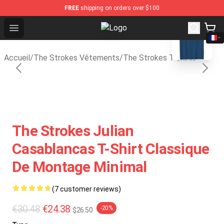
FREE
shipping on orders over $100
blank template
Open menu
The Strokes Shop - Official The S
Accueil
/
The Strokes Vêtements
/
The Strokes T-shirts
The Strokes Julian
Casablancas T-Shirt Classique
De Montage Minimal
(7 customer reviews)
€30.48
€24.38
-20%
$26.50