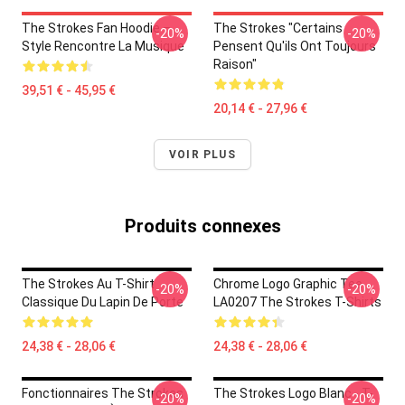
The Strokes Fan Hoodie –
The Strokes "Certains
-20%
-20%
Style Rencontre La Musique
Pensent Qu'ils Ont Toujours
Raison"
39,51 € - 45,95 €
20,14 € - 27,96 €
VOIR PLUS
Produits connexes
The Strokes Au T-Shirt
Chrome Logo Graphic Tee
-20%
-20%
Classique Du Lapin De Porte
LA0207 The Strokes T-Shirts
24,38 € - 28,06 €
24,38 € - 28,06 €
Fonctionnaires The Strokes
The Strokes Logo Blanc - T-
-20%
-20%