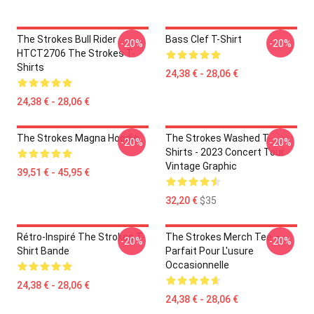
The Strokes Bull Rider
Bass Clef T-Shirt
-20%
-20%
HTCT2706 The Strokes T-
Shirts
24,38 € - 28,06 €
24,38 € - 28,06 €
The Strokes Magna Hoodie
The Strokes Washed T-
-20%
-20%
Shirts - 2023 Concert Tour
Vintage Graphic
39,51 € - 45,95 €
32,20 €
$35
Rétro-Inspiré The Strokes T-
The Strokes Merch Tee –
-20%
-20%
Shirt Bande
Parfait Pour L'usure
Occasionnelle
24,38 € - 28,06 €
24,38 € - 28,06 €