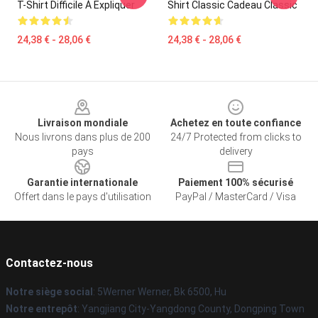
T-Shirt Difficile À Expliquer
Shirt Classic Cadeau Classic
24,38 € - 28,06 €
24,38 € - 28,06 €
Footer
Livraison mondiale
Achetez en toute confiance
Nous livrons dans plus de 200
24/7 Protected from clicks to
pays
delivery
Garantie internationale
Paiement 100% sécurisé
Offert dans le pays d'utilisation
PayPal / MasterCard / Visa
Contactez-nous
Notre siège social
: 5Werner Werner, Bk 6500, Hu
Notre entrepôt
: Yangjiang City-Yangdong County, Dongping Town