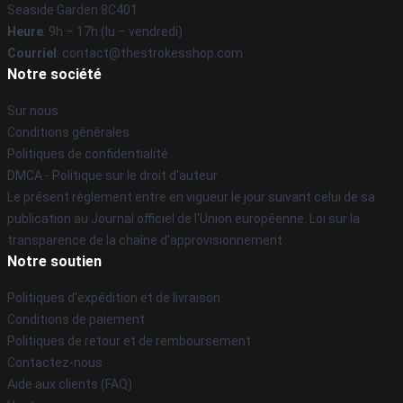
Seaside Garden 8C401
Heure
: 9h – 17h (lu – vendredi)
Courriel
: contact@thestrokesshop.com
Notre société
Sur nous
Conditions générales
Politiques de confidentialité
DMCA - Politique sur le droit d'auteur
Le présent règlement entre en vigueur le jour suivant celui de sa
publication au Journal officiel de l'Union européenne. Loi sur la
transparence de la chaîne d'approvisionnement
Notre soutien
Politiques d'expédition et de livraison
Conditions de paiement
Politiques de retour et de remboursement
Contactez-nous
Aide aux clients (FAQ)