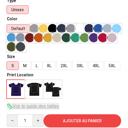
Type
Unisex
Color
Default
Size
S
M
L
XL
2XL
3XL
4XL
5XL
Print Location
Voir le guide des tailles
Quantity
AJOUTER AU PANIER