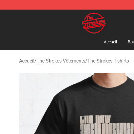
The Strokes Shop - Official The Strokes Merchandise S
Accueil
Bou
Accueil
/
The Strokes Vêtements
/
The Strokes T-shirts