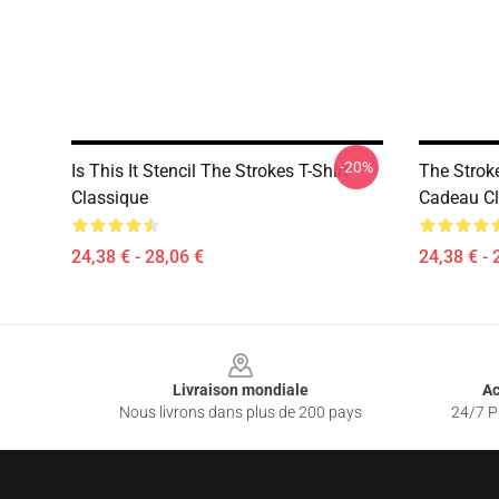
-20%
Is This It Stencil The Strokes T-Shirt
The Stroke
Classique
Cadeau Cl
24,38 € - 28,06 €
24,38 € - 
Footer
Livraison mondiale
Ac
Nous livrons dans plus de 200 pays
24/7 Pr