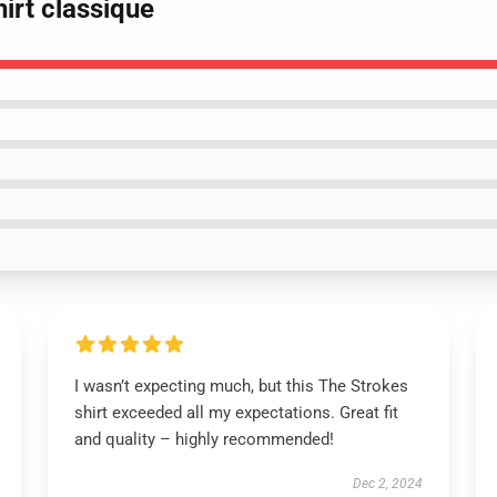
hirt classique
I wasn’t expecting much, but this The Strokes
shirt exceeded all my expectations. Great fit
and quality – highly recommended!
Dec 2, 2024