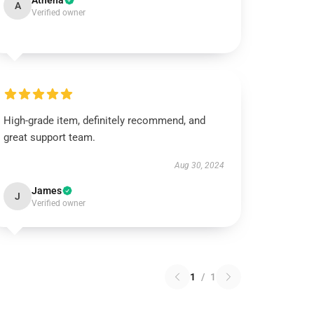
Athena
A
Verified owner
High-grade item, definitely recommend, and
great support team.
Aug 30, 2024
James
J
Verified owner
1
/
1