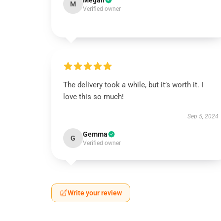
Megan
M
Verified owner
The delivery took a while, but it’s worth it. I
love this so much!
Sep 5, 2024
Gemma
G
Verified owner
Write your review