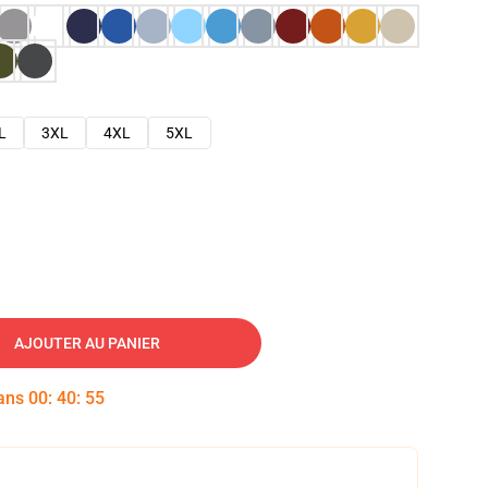
L
3XL
4XL
5XL
AJOUTER AU PANIER
dans
00
:
40
:
54