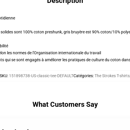
Description
otidienne
rs solides sont 100% coton preshunk, gris bruyère est 90% coton/10% poly
ilité
lon les normes de l'Organisation internationale du travail
s qui se sont engagés à améliorer les pratiques de culture du coton dans l
SKU
:
151898738-US-classic-tee-DEFAULT
Catégories
:
The Strokes T-shirts
What Customers Say