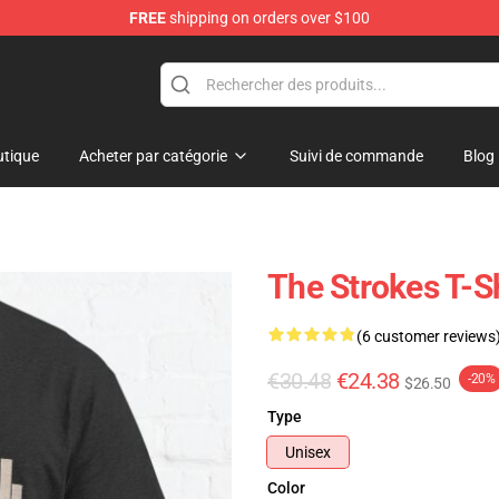
FREE
shipping on orders over $100
tore
tique
Acheter par catégorie
Suivi de commande
Blog
The Strokes T-S
(6 customer reviews
€30.48
€24.38
-20%
$26.50
Type
Unisex
Color