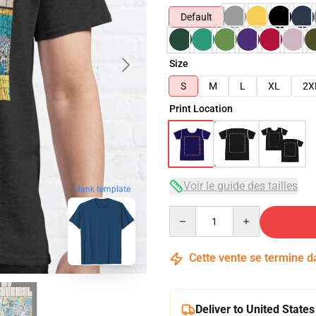
Default
Size
S
M
L
XL
2X
Print Location
Voir le guide des tailles
blank template
Quantity
Cette vente se termine 
Deliver to United States