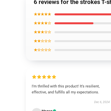
6 reviews for the strokes T-s
★★★★★
★★★★☆
★★★☆☆
★★☆☆☆
★☆☆☆☆
I’m thrilled with this product! It’s resilient,
effective, and fulfills all my expectations.
Dec 6, 2024