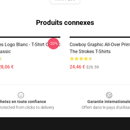
Produits connexes
-20%
s Logo Blanc - T-Shirt Classic
Cowboy Graphic All-Over Pri
assic
The Strokes T-Shirts
28,06 €
24,46 €
$26.59
hetez en toute confiance
Garantie international
otected from clicks to delivery
Offert dans le pays d'utilisa