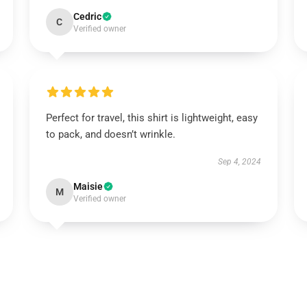
Cedric
C
Verified owner
Perfect for travel, this shirt is lightweight, easy
to pack, and doesn’t wrinkle.
Sep 4, 2024
Maisie
M
Verified owner