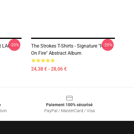
-20%
-20%
nt LA0207
The Strokes T-Shirts - Signature "Room
On Fire" Abstract Album
24,38 € - 28,06 €
e
Paiement 100% sécurisé
tion
PayPal / MasterCard / Visa