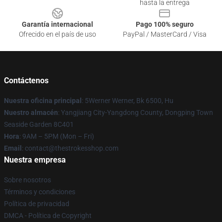
hasta la entrega
Garantía internacional
Pago 100% seguro
Ofrecido en el país de uso
PayPal / MasterCard / Visa
Contáctenos
Nuestra oficina principal
: 5Werner Werner, Bk 6500, Hu
Nuestro almacén
: Yangjiang City-Yangdong County, Dongping Town
Seaside Garden 8C401
Hora
: 9AM – 5PM (Mon – Fri)
Email
: contact@thestrokesshop.com
Nuestra empresa
Sobre nosotros
Términos y condiciones
Política de privacidad
DMCA - Política de Copyright