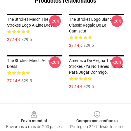
Productos relacionados
The Strokes Merch The
The Strokes Logo Blanco -
-20%
-20%
Strokes Logo A-Line Dress
Classic Regalo De La
Camiseta
27,14 €
$29.5
27,14 €
$29.5
The Strokes Merch A-Line
Amenaza De Alegría The
-20%
-20%
Dress
Strokes - Ya No Tienes Tiempo
Para Jugar Conmigo.
27,14 €
$29.5
27,14 €
$29.5
Footer
Envío mundial
Compra con confianza
Enviamos a más de 200 países
Protegido 24/7 desde los clics