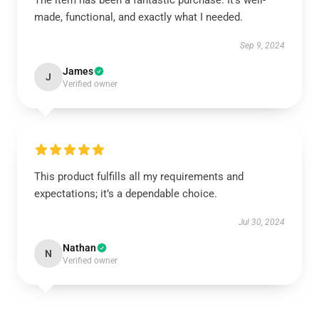
The item has been a fantastic purchase. It’s well-
made, functional, and exactly what I needed.
Sep 9, 2024
James
J
Verified owner
This product fulfills all my requirements and
expectations; it’s a dependable choice.
Jul 30, 2024
Nathan
N
Verified owner