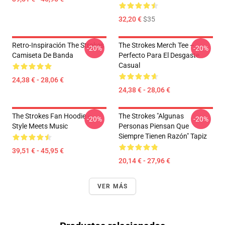
32,20 €
$35
Retro-Inspiración The Strokes
The Strokes Merch Tee –
-20%
-20%
Camiseta De Banda
Perfecto Para El Desgaste
Casual
24,38 € - 28,06 €
24,38 € - 28,06 €
The Strokes Fan Hoodie –
The Strokes "Algunas
-20%
-20%
Style Meets Music
Personas Piensan Que
Siempre Tienen Razón" Tapiz
39,51 € - 45,95 €
20,14 € - 27,96 €
VER MÁS