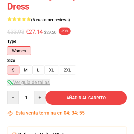
Dress
(6 customer reviews)
€33.93
€27.14
-20%
$29.50
Type
Women
Size
S
M
L
XL
2XL
Ver guía de tallas
Quantity
AÑADIR AL CARRITO
Esta venta termina en
04
:
34
:
54