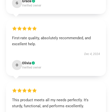
Grace
G
Verified owner
First-rate quality, absolutely recommended, and
excellent help.
Dec 4, 2024
Olivia
O
Verified owner
This product meets all my needs perfectly. It’s
sturdy, functional, and performs excellently.