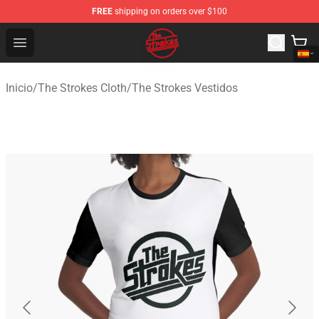
FREE
shipping on orders over $100
The Strokes Shop - Official The Strokes Merchandise Sto
Open menu
Inicio
/
The Strokes Cloth
/
The Strokes Vestidos