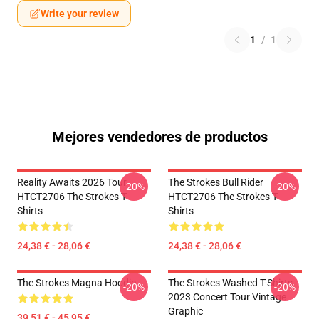
Write your review
1
/
1
Mejores vendedores de productos
Reality Awaits 2026 Tour
The Strokes Bull Rider
-20%
-20%
HTCT2706 The Strokes T-
HTCT2706 The Strokes T-
Shirts
Shirts
24,38 € - 28,06 €
24,38 € - 28,06 €
The Strokes Magna Hoodie
The Strokes Washed T-Shirts -
-20%
-20%
2023 Concert Tour Vintage
Graphic
39,51 € - 45,95 €