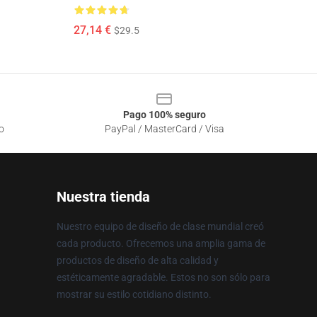
27,14 €
$29.5
Pago 100% seguro
o
PayPal / MasterCard / Visa
Nuestra tienda
Nuestro equipo de diseño de clase mundial creó
cada producto. Ofrecemos una amplia gama de
productos de diseño de alta calidad y
estéticamente agradable. Estos no son sólo para
mostrar su estilo cotidiano distinto.