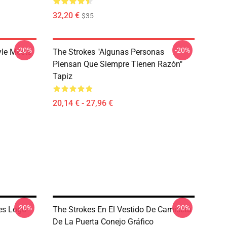
32,20 €
$35
-20%
-20%
yle Meets
The Strokes "Algunas Personas
Piensan Que Siempre Tienen Razón"
Tapiz
20,14 € - 27,96 €
-20%
-20%
es Logo
The Strokes En El Vestido De Camiseta
De La Puerta Conejo Gráfico