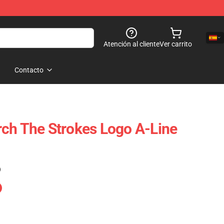
Atención al cliente
Ver carrito
Contacto
ch The Strokes Logo A-Line
)