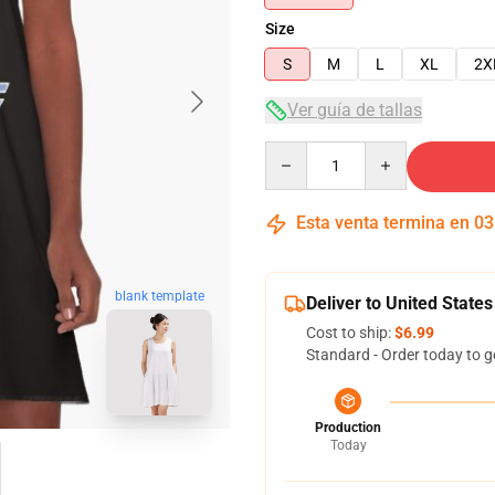
Size
S
M
L
XL
2X
Ver guía de tallas
Quantity
Esta venta termina en
03
blank template
Deliver to United States
Cost to ship:
$6.99
Standard - Order today to g
Production
Today