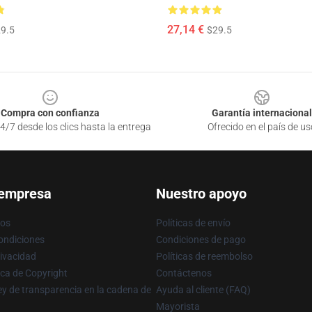
27,14 €
9.5
$29.5
Compra con confianza
Garantía internacional
4/7 desde los clics hasta la entrega
Ofrecido en el país de us
 empresa
Nuestro apoyo
ros
Políticas de envío
ondiciones
Condiciones de pago
rivacidad
Políticas de reembolso
ica de Copyright
Contáctenos
y de transparencia en la cadena de
Ayuda al cliente (FAQ)
Mayorista