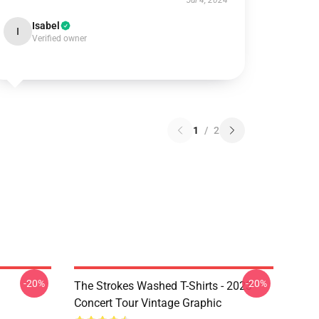
Jul 4, 2024
Isabel
I
Verified owner
1
/
2
-20%
-20%
The Strokes Washed T-Shirts - 2023
Concert Tour Vintage Graphic