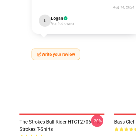
Aug 14, 2024
Logan
L
Verified owner
Write your review
-20%
The Strokes Bull Rider HTCT2706 The
Bass Clef 
Strokes T-Shirts