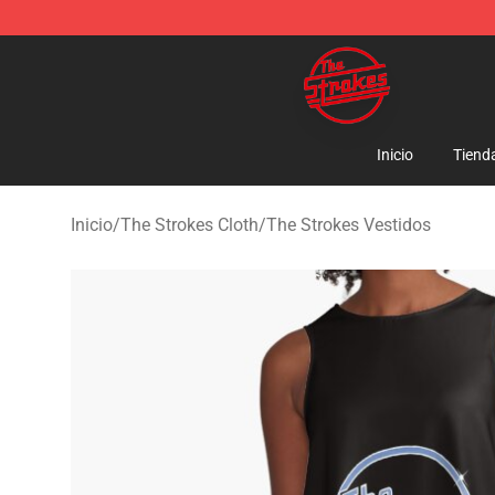
The Strokes Shop - Official The Strokes Merchandise S
Inicio
Tiend
Inicio
/
The Strokes Cloth
/
The Strokes Vestidos