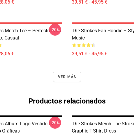
28,06 €
39,51 € - 45,95 €
-20%
es Merch Tee – Perfecto Para
The Strokes Fan Hoodie – St
te Casual
Music
28,06 €
39,51 € - 45,95 €
VER MÁS
Productos relacionados
-20%
es Album Logo Vestido De
The Strokes Merch The Strok
 Gráficas
Graphic T-Shirt Dress