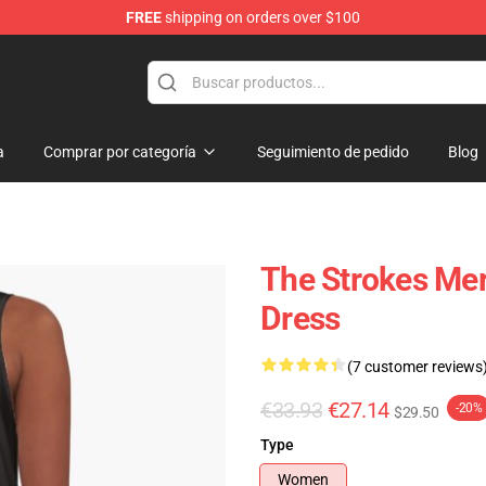
FREE
shipping on orders over $100
tore
a
Comprar por categoría
Seguimiento de pedido
Blog
The Strokes Mer
Dress
(7 customer reviews
€33.93
€27.14
-20%
$29.50
Type
Women