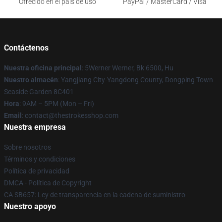
Ofrecido en el país de uso
PayPal / MasterCard / Visa
Contáctenos
Nuestra oficina principal
: 5Werner Werner, Bk 6500, Hu
Nuestro almacén
: Yangjiang City-Yangdong County, Dongping Town
Seaside Garden 8C401
Hora
: 9AM – 5PM (Mon – Fri)
Email
: contact@thestrokesshop.com
Nuestra empresa
Sobre nosotros
Términos y condiciones
Política de privacidad
DMCA - Política de Copyright
CA SB657: Ley de transparencia en la cadena de suministro
Nuestro apoyo