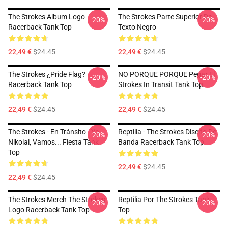
The Strokes Album Logo
The Strokes Parte Superior De
-20%
-20%
Racerback Tank Top
Texto Negro
22,49 €
$24.45
22,49 €
$24.45
The Strokes ¿Pride Flag?
NO PORQUE PORQUE Pegar El
-20%
-20%
Racerback Tank Top
Strokes In Transit Tank Top
22,49 €
$24.45
22,49 €
$24.45
The Strokes - En Tránsito - Yo
Reptilia - The Strokes Diseño De
-20%
-20%
Nikolai, Vamos... Fiesta Tank
Banda Racerback Tank Top
Top
22,49 €
$24.45
22,49 €
$24.45
The Strokes Merch The Strokes
Reptilia Por The Strokes Tank
-20%
-20%
Logo Racerback Tank Top
Top