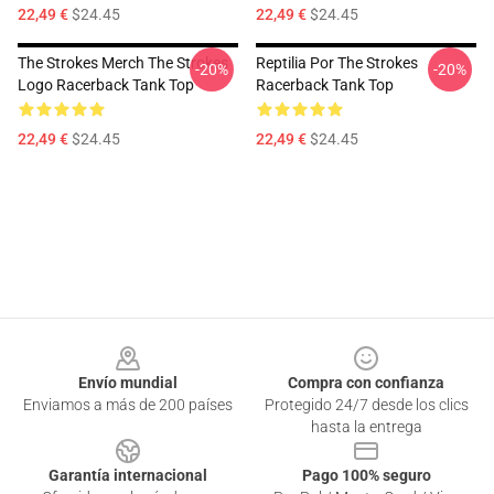
22,49 €
$24.45
22,49 €
$24.45
The Strokes Merch The Strokes
Reptilia Por The Strokes
-20%
-20%
Logo Racerback Tank Top
Racerback Tank Top
22,49 €
$24.45
22,49 €
$24.45
Footer
Envío mundial
Compra con confianza
Enviamos a más de 200 países
Protegido 24/7 desde los clics
hasta la entrega
Garantía internacional
Pago 100% seguro