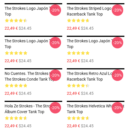
The Strokes Logo Japón Tank
The Strokes Striped Logo
-20%
-20%
Top
Racerback Tank Top
22,49 €
$24.45
22,49 €
$24.45
The Strokes Logo Japón Tank
The Strokes Logo Japón Tank
-20%
-20%
Top
Top
22,49 €
$24.45
22,49 €
$24.45
No Cuentes. The Strokes Hacer
The Strokes Retro Azul Logo
-20%
-20%
The Strokes Conde Tank Top
Racerback Tank Top
22,49 €
$24.45
22,49 €
$24.45
Hola Ze Strokes - The Strokes
The Strokes Helvetica White Text
-20%
-20%
Álbum Cover Tank Top
Tank Top
22,49 €
$24.45
22,49 €
$24.45