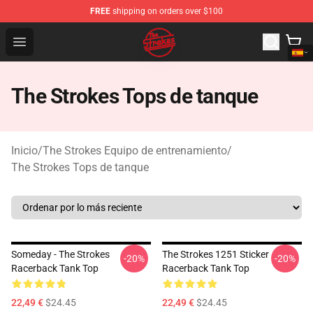
FREE
shipping on orders over $100
The Strokes Shop - Official The Strokes Merchandise Sto
Open menu
The Strokes Tops de tanque
Inicio
/
The Strokes Equipo de entrenamiento
/
The Strokes Tops de tanque
Someday - The Strokes
The Strokes 1251 Sticker
-20%
-20%
Racerback Tank Top
Racerback Tank Top
22,49 €
$24.45
22,49 €
$24.45