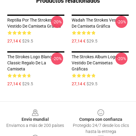
Productos relacionados
Reptilia Por The Strokes
Wadah The Strokes Vestido
-20%
-20%
Vestido De Camiseta Gráfica
De Camiseta Gráfica
27,14 €
$29.5
27,14 €
$29.5
The Strokes Logo Blanco -
The Strokes Album Logo
-20%
-20%
Classic Regalo De La
Vestido De Camisetas
Camiseta
Gráficas
27,14 €
$29.5
27,14 €
$29.5
Footer
Envío mundial
Compra con confianza
Enviamos a más de 200 países
Protegido 24/7 desde los clics
hasta la entrega