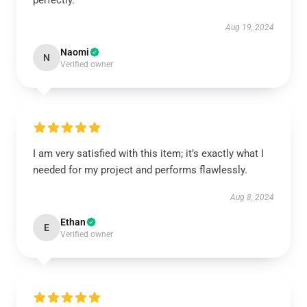
perfectly.
Aug 19, 2024
Naomi
N
Verified owner
I am very satisfied with this item; it’s exactly what I
needed for my project and performs flawlessly.
Aug 8, 2024
Ethan
E
Verified owner