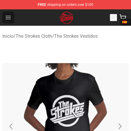
FREE
shipping on orders over $100
The Strokes Shop - Official The Strokes Merchandise Sto
Open menu
Inicio
/
The Strokes Cloth
/
The Strokes Vestidos