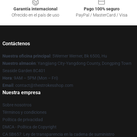
Garantía internacional
Pago 100% seguro
Ofrecido en el país de uso
PayPal / MasterCard / Visa
Contáctenos
Nuestra oficina principal
: 5Werner Werner, Bk 6500, Hu
Nuestro almacén
: Yangjiang City-Yangdong County, Dongping Town
Seaside Garden 8C401
Hora
: 9AM – 5PM (Mon – Fri)
Email
: contact@thestrokesshop.com
Nuestra empresa
Sobre nosotros
Términos y condiciones
Política de privacidad
DMCA - Política de Copyright
CA SB657: Ley de transparencia en la cadena de suministro