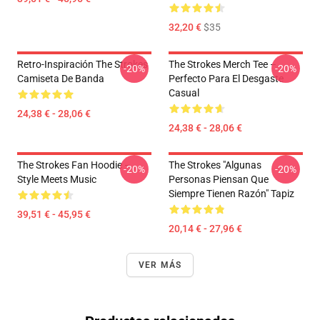
32,20 €
$35
Retro-Inspiración The Strokes
The Strokes Merch Tee –
-20%
-20%
Camiseta De Banda
Perfecto Para El Desgaste
Casual
24,38 € - 28,06 €
24,38 € - 28,06 €
The Strokes Fan Hoodie –
The Strokes "Algunas
-20%
-20%
Style Meets Music
Personas Piensan Que
Siempre Tienen Razón" Tapiz
39,51 € - 45,95 €
20,14 € - 27,96 €
VER MÁS