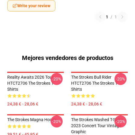
Write your review
1
/
1
Mejores vendedores de productos
Reality Awaits 2026 Tour
The Strokes Bull Rider
-20%
-20%
HTCT2706 The Strokes T-
HTCT2706 The Strokes T-
Shirts
Shirts
24,38 € - 28,06 €
24,38 € - 28,06 €
The Strokes Magna Hoodie
The Strokes Washed T-Shirts -
-20%
-20%
2023 Concert Tour Vintage
Graphic
39,51 € - 45,95 €