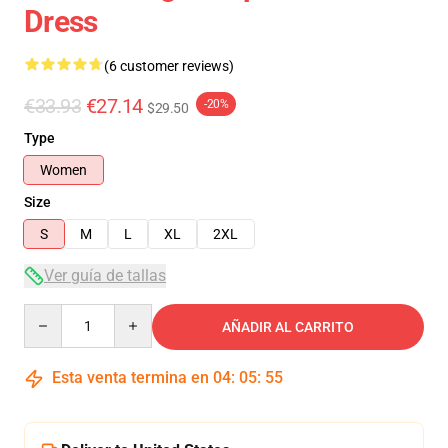
Dress
(6 customer reviews)
€33.93
€27.14
-20%
$29.50
Type
Women
Size
S
M
L
XL
2XL
Ver guía de tallas
Quantity
AÑADIR AL CARRITO
Esta venta termina en
04
:
05
:
54