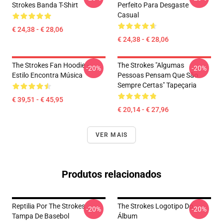
Strokes Banda T-Shirt
Perfeito Para Desgaste
Casual
€ 24,38 - € 28,06
€ 24,38 - € 28,06
The Strokes Fan Hoodie –
The Strokes "Algumas
-20%
-20%
Estilo Encontra Música
Pessoas Pensam Que São
Sempre Certas" Tapeçaria
€ 39,51 - € 45,95
€ 20,14 - € 27,96
VER MAIS
Produtos relacionados
Reptilia Por The Strokes
The Strokes Logotipo Do
-20%
-20%
Tampa De Basebol
Álbum