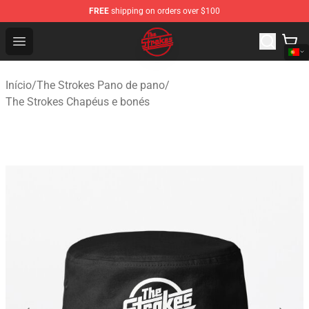
FREE
shipping on orders over $100
The Strokes Shop - Official The Strokes Merchandise Sto
Open menu
Início
/
The Strokes Pano de pano
/
The Strokes Chapéus e bonés