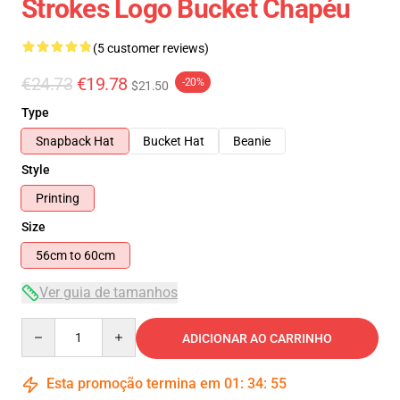
Strokes Logo Bucket Chapéu
(5 customer reviews)
€24.73
€19.78
-20%
$21.50
Type
Snapback Hat
Bucket Hat
Beanie
Style
Printing
Size
56cm to 60cm
Ver guia de tamanhos
Quantity
ADICIONAR AO CARRINHO
Esta promoção termina em
01
:
34
:
54