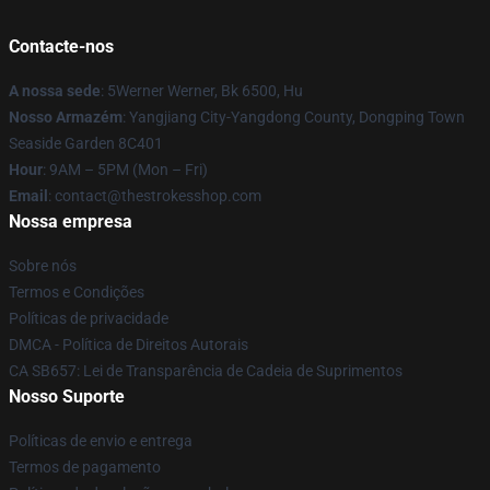
Contacte-nos
A nossa sede
: 5Werner Werner, Bk 6500, Hu
Nosso Armazém
: Yangjiang City-Yangdong County, Dongping Town
Seaside Garden 8C401
Hour
: 9AM – 5PM (Mon – Fri)
Email
: contact@thestrokesshop.com
Nossa empresa
Sobre nós
Termos e Condições
Políticas de privacidade
DMCA - Política de Direitos Autorais
CA SB657: Lei de Transparência de Cadeia de Suprimentos
Nosso Suporte
Políticas de envio e entrega
Termos de pagamento