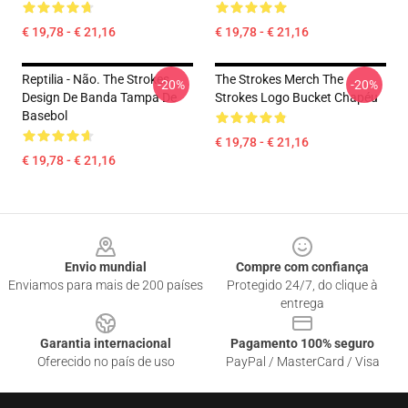
€ 19,78 - € 21,16
€ 19,78 - € 21,16
Reptilia - Não. The Strokes
The Strokes Merch The
-20%
-20%
Design De Banda Tampa De
Strokes Logo Bucket Chapéu
Basebol
€ 19,78 - € 21,16
€ 19,78 - € 21,16
Footer
Envio mundial
Compre com confiança
Enviamos para mais de 200 países
Protegido 24/7, do clique à
entrega
Garantia internacional
Pagamento 100% seguro
Oferecido no país de uso
PayPal / MasterCard / Visa