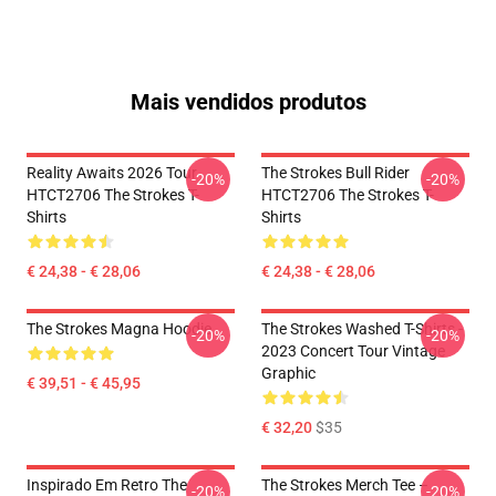
Mais vendidos produtos
Reality Awaits 2026 Tour
The Strokes Bull Rider
-20%
-20%
HTCT2706 The Strokes T-
HTCT2706 The Strokes T-
Shirts
Shirts
€ 24,38 - € 28,06
€ 24,38 - € 28,06
The Strokes Magna Hoodie
The Strokes Washed T-Shirts -
-20%
-20%
2023 Concert Tour Vintage
Graphic
€ 39,51 - € 45,95
€ 32,20
$35
Inspirado Em Retro The
The Strokes Merch Tee –
-20%
-20%