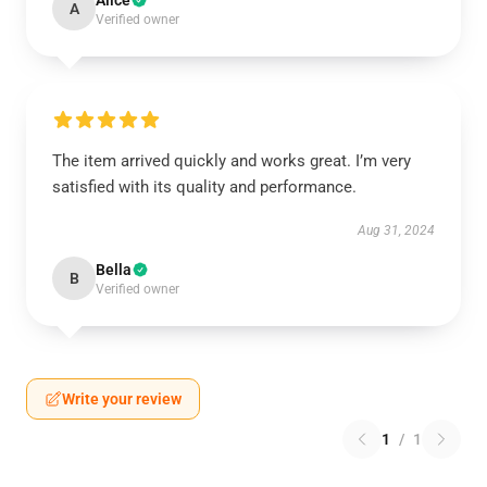
Alice
A
Verified owner
The item arrived quickly and works great. I’m very
satisfied with its quality and performance.
Aug 31, 2024
Bella
B
Verified owner
Write your review
1
/
1