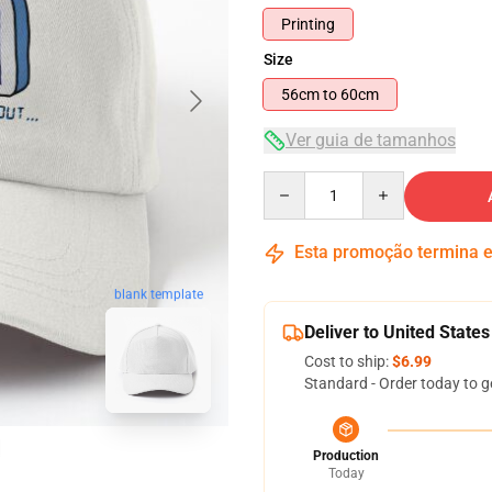
Printing
Size
56cm to 60cm
Ver guia de tamanhos
Quantity
Esta promoção termina
blank template
Deliver to United States
Cost to ship:
$6.99
Standard - Order today to g
Production
Today