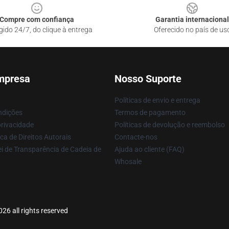
Compre com confiança
Garantia internacional
gido 24/7, do clique à entrega
Oferecido no país de us
mpresa
Nosso Suporte
Políticas de envio e entrega
ndições
Termos de pagamento
privacidade
Políticas de devolução e reembolso
ca de Direitos Autorais
Contacte-nos
i de Transparência de Cadeia de
Ajuda ao cliente (FAQ)
Whosale
26 all rights reserved