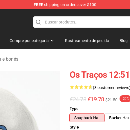
FREE
shipping on orders over $100
tore
Compre por categoria
Rastreamento de pedido
Blog
s e bonés
Os Traços 12:51
(3 customer reviews
€24.73
€19.78
-20%
$21.50
Type
Snapback Hat
Bucket Hat
Style