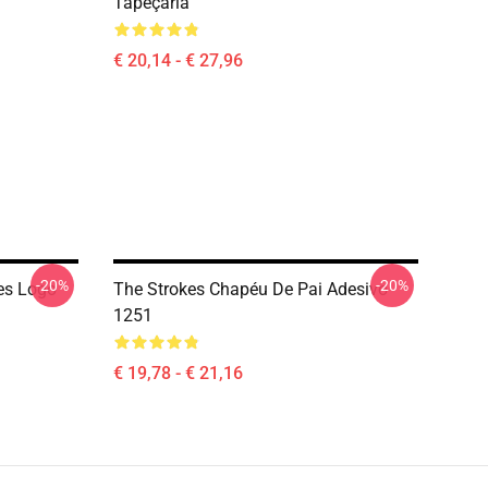
Tapeçaria
€ 20,14 - € 27,96
-20%
-20%
es Logo
The Strokes Chapéu De Pai Adesivo
1251
€ 19,78 - € 21,16