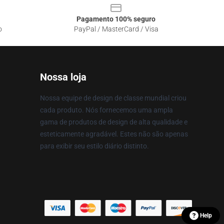
Pagamento 100% seguro
o
PayPal / MasterCard / Visa
Nossa loja
Nossa equipe de design de classe mundial criou
cada produto. Nós fornecemos uma ampla
gama de produtos de design de alta qualidade e
esteticamente agradável. Estes não são apenas
para exibir seu estilo diário distinto.
Help