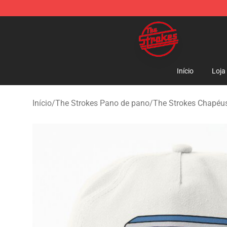
The Strokes Shop - Official The Strokes Merchandise S
Início
Loja
Início
/
The Strokes Pano de pano
/
The Strokes Chapéu