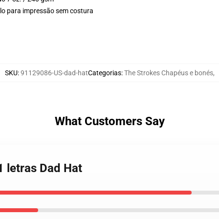
uplo para impressão sem costura
SKU
:
91129086-US-dad-hat
Categorias
:
The Strokes Chapéus e bonés
,
What Customers Say
1 letras Dad Hat