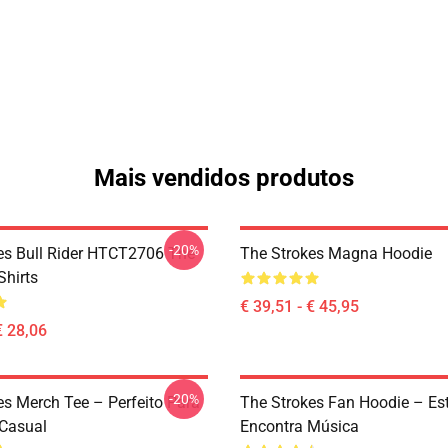
Mais vendidos produtos
-20%
es Bull Rider HTCT2706 The
The Strokes Magna Hoodie
Shirts
€ 39,51 - € 45,95
€ 28,06
-20%
es Merch Tee – Perfeito Para
The Strokes Fan Hoodie – Est
Casual
Encontra Música