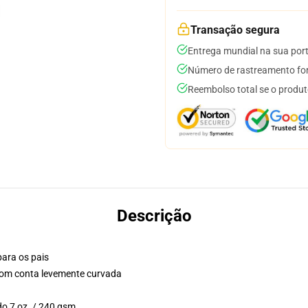
Transação segura
Entrega mundial na sua por
Número de rastreamento for
Reembolso total se o produt
Descrição
para os pais
 com conta levemente curvada
do 7 oz. / 240 gsm