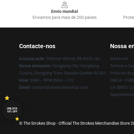
Envio mundial
Enviamos para mais de 200 países
Prote
Contacte-nos
Nossa e
A nossa sede
: 5Werner Werner, Bk 6500, Hu
Sobre nós
Nosso Armazém
: Yangjiang City-Yangdong
Termos e Co
County, Dongping Town Seaside Garden 8C401
Políticas de 
Hour
: 9AM – 5PM (Mon – Fri)
DMCA - Políti
Email
: contact@thestrokesshop.com
CA SB657: Le
Suprimentos
UNLOCK
10% OFF
© The Strokes Shop - Official The Strokes Merchandise Store 20