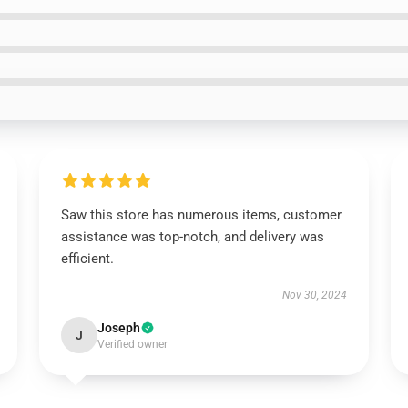
Saw this store has numerous items, customer
assistance was top-notch, and delivery was
efficient.
Nov 30, 2024
Joseph
J
Verified owner