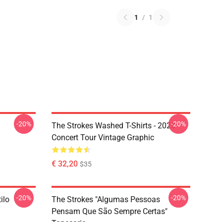
1
/
1
-20%
-20%
The Strokes Washed T-Shirts - 2023
Concert Tour Vintage Graphic
€ 32,20
$35
-20%
-20%
ilo
The Strokes "Algumas Pessoas
Pensam Que São Sempre Certas"