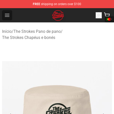
FREE
shipping on orders over $100
The Strokes Shop - Official The Strokes Merchandise Sto
Open menu
Início
/
The Strokes Pano de pano
/
The Strokes Chapéus e bonés