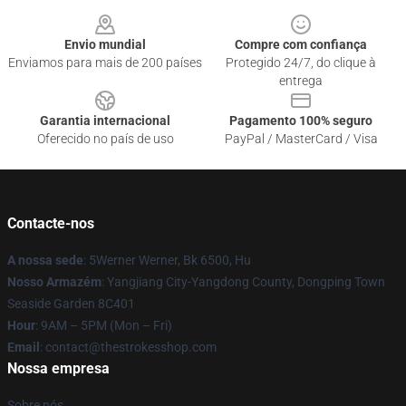
Footer
Envio mundial
Compre com confiança
Enviamos para mais de 200 países
Protegido 24/7, do clique à
entrega
Garantia internacional
Pagamento 100% seguro
Oferecido no país de uso
PayPal / MasterCard / Visa
Contacte-nos
A nossa sede
: 5Werner Werner, Bk 6500, Hu
Nosso Armazém
: Yangjiang City-Yangdong County, Dongping Town
Seaside Garden 8C401
Hour
: 9AM – 5PM (Mon – Fri)
Email
: contact@thestrokesshop.com
Nossa empresa
Sobre nós