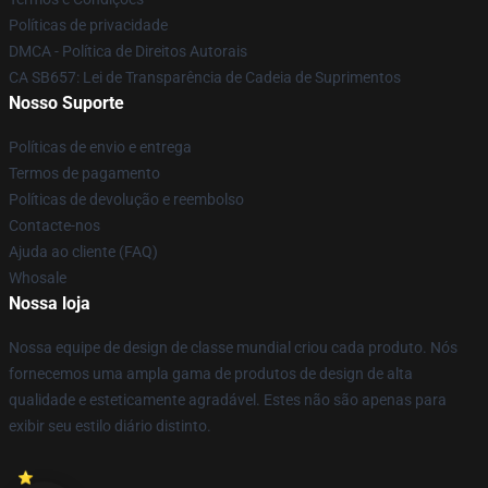
Políticas de privacidade
DMCA - Política de Direitos Autorais
CA SB657: Lei de Transparência de Cadeia de Suprimentos
Nosso Suporte
Políticas de envio e entrega
Termos de pagamento
Políticas de devolução e reembolso
Contacte-nos
Ajuda ao cliente (FAQ)
Whosale
Nossa loja
Nossa equipe de design de classe mundial criou cada produto. Nós
fornecemos uma ampla gama de produtos de design de alta
qualidade e esteticamente agradável. Estes não são apenas para
exibir seu estilo diário distinto.