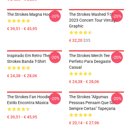
The Strokes Magna Hoodie
The Strokes Washed T-Shirts -
-20%
-20%
2023 Concert Tour Vintage
Graphic
€ 39,51 - € 45,95
€ 32,20
$35
Inspirado Em Retro The
The Strokes Merch Tee –
-20%
-20%
Strokes Banda T-Shirt
Perfeito Para Desgaste
Casual
€ 24,38 - € 28,06
€ 24,38 - € 28,06
The Strokes Fan Hoodie –
The Strokes "Algumas
-20%
-20%
Estilo Encontra Música
Pessoas Pensam Que São
Sempre Certas" Tapeçaria
€ 39,51 - € 45,95
€ 20,14 - € 27,96