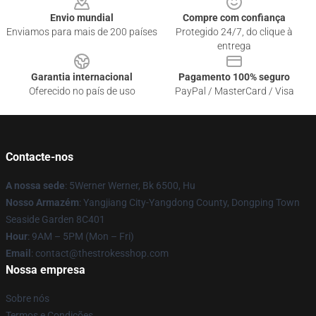
Envio mundial
Compre com confiança
Enviamos para mais de 200 países
Protegido 24/7, do clique à
entrega
Garantia internacional
Pagamento 100% seguro
Oferecido no país de uso
PayPal / MasterCard / Visa
Contacte-nos
A nossa sede
: 5Werner Werner, Bk 6500, Hu
Nosso Armazém
: Yangjiang City-Yangdong County, Dongping Town
Seaside Garden 8C401
Hour
: 9AM – 5PM (Mon – Fri)
Email
: contact@thestrokesshop.com
Nossa empresa
Sobre nós
Termos e Condições