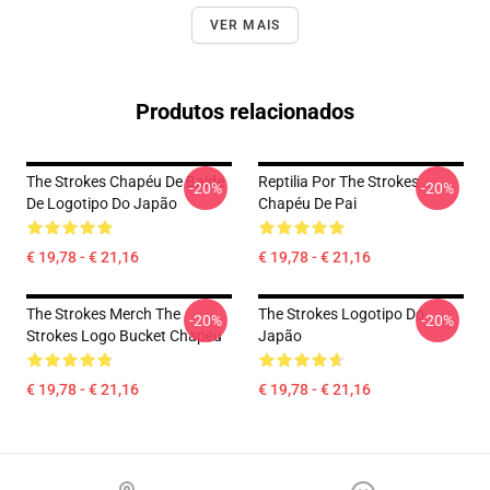
VER MAIS
Produtos relacionados
The Strokes Chapéu De Balde
Reptilia Por The Strokes
-20%
-20%
De Logotipo Do Japão
Chapéu De Pai
€ 19,78 - € 21,16
€ 19,78 - € 21,16
The Strokes Merch The
The Strokes Logotipo Do
-20%
-20%
Strokes Logo Bucket Chapéu
Japão
€ 19,78 - € 21,16
€ 19,78 - € 21,16
Footer