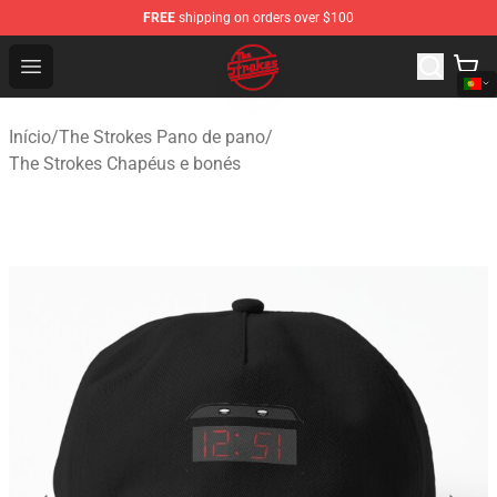
FREE
shipping on orders over $100
The Strokes Shop - Official The Strokes Merchandise Sto
Open menu
Início
/
The Strokes Pano de pano
/
The Strokes Chapéus e bonés