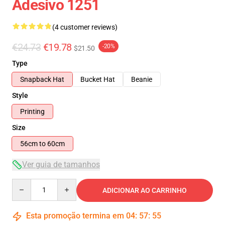
Adesivo 1251
(4 customer reviews)
€24.73
€19.78
-20%
$21.50
Type
Snapback Hat
Bucket Hat
Beanie
Style
Printing
Size
56cm to 60cm
Ver guia de tamanhos
Quantity
ADICIONAR AO CARRINHO
Esta promoção termina em
04
:
57
:
54