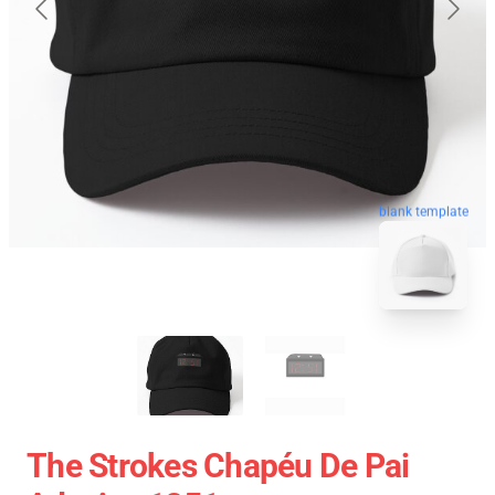
blank template
The Strokes Chapéu De Pai