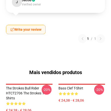
Jacob
J
Verified owner
Write your review
1
/
1
Mais vendidos produtos
The Strokes Bull Rider
Bass Clef T-Shirt
-20%
-20%
HTCT2706 The Strokes T-
Shirts
€ 24,38 - € 28,06
€ 24,38 - € 28,06