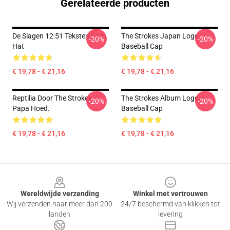
Gerelateerde producten
De Slagen 12:51 Teksten Dad
The Strokes Japan Logo
-20%
-20%
Hat
Baseball Cap
€ 19,78 - € 21,16
€ 19,78 - € 21,16
Reptilia Door The Strokes
The Strokes Album Logo
-20%
-20%
Papa Hoed.
Baseball Cap
€ 19,78 - € 21,16
€ 19,78 - € 21,16
Footer
Wereldwijde verzending
Winkel met vertrouwen
Wij verzenden naar meer dan 200
24/7 beschermd van klikken tot
landen
levering