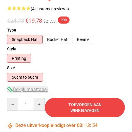
(4 customer reviews)
€24.73
€19.78
-20%
$21.50
Type
Snapback Hat
Bucket Hat
Beanie
Style
Printing
Size
56cm to 60cm
Bekijk maattabel
Quantity
TOEVOEGEN AAN
WINKELWAGEN
Deze uitverkoop eindigt over
03
:
13
:
54