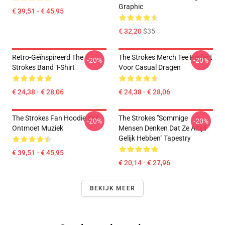
Graphic
€ 39,51 - € 45,95
€ 32,20
$35
Retro-Geïnspireerd The
The Strokes Merch Tee Perfect
-20%
-20%
Strokes Band T-Shirt
Voor Casual Dragen
€ 24,38 - € 28,06
€ 24,38 - € 28,06
The Strokes Fan Hoodie Stijl
The Strokes "Sommige
-20%
-20%
Ontmoet Muziek
Mensen Denken Dat Ze Altijd
Gelijk Hebben" Tapestry
€ 39,51 - € 45,95
€ 20,14 - € 27,96
BEKIJK MEER