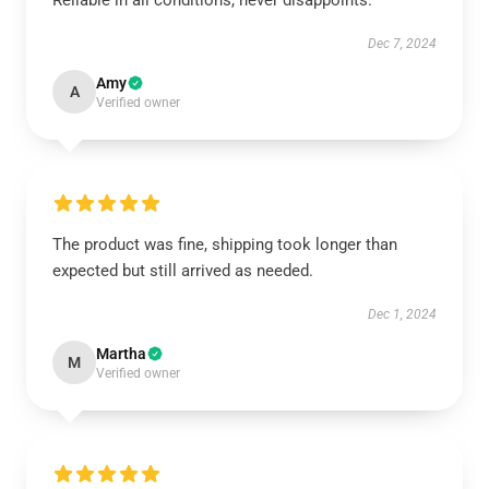
Reliable in all conditions, never disappoints.
Dec 7, 2024
Amy
A
Verified owner
The product was fine, shipping took longer than
expected but still arrived as needed.
Dec 1, 2024
Martha
M
Verified owner