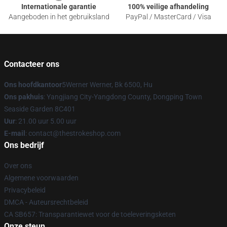
Internationale garantie
100% veilige afhandeling
Aangeboden in het gebruiksland
PayPal / MasterCard / Visa
Contacteer ons
Ons hoofdkantoor
5Werner Werner, Bk 6500, Hu
Ons pakhuis
: Yangjiang City-Yangdong County, Dongping Town
Seaside Garden 8C401
Uur
: 21.00 uur 5.00 uur
E-mail
: contact@thestrokeshop.com
Ons bedrijf
Over ons
Algemene voorwaarden
Privacybeleid
DMCA - Auteursrechtbeleid
CA SB657: Transparantiewet voor de toeleveringsketen
Onze steun