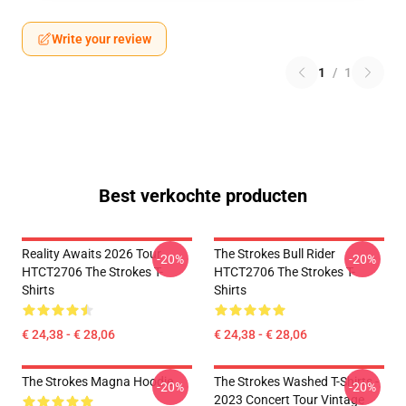
Write your review
1
/
1
Best verkochte producten
Reality Awaits 2026 Tour
The Strokes Bull Rider
-20%
-20%
HTCT2706 The Strokes T-
HTCT2706 The Strokes T-
Shirts
Shirts
€ 24,38 - € 28,06
€ 24,38 - € 28,06
The Strokes Magna Hoodie
The Strokes Washed T-Shirts -
-20%
-20%
2023 Concert Tour Vintage