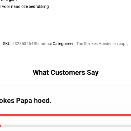
el voor naadloze bedrukking
SKU
:
53285326-US-dad-hat
Categorieën
:
The Strokes Hoeden en caps
,
What Customers Say
rokes Papa hoed.