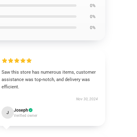
0%
0%
0%
Saw this store has numerous items, customer
assistance was top-notch, and delivery was
efficient.
Nov 30, 2024
Joseph
J
Verified owner