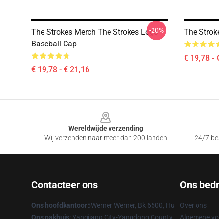
-20%
The Strokes Merch The Strokes Logo
The Strok
Baseball Cap
€ 19,78 - 
€ 19,78 - € 21,16
Footer
Wereldwijde verzending
Wij verzenden naar meer dan 200 landen
24/7 bes
Contacteer ons
Ons bedri
Ons hoofdkantoor
5Werner Werner, Bk 6500, Hu
Over ons
Ons pakhuis
: Yangjiang City-Yangdong County,
Algemene v