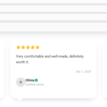
Very comfortable and well-made, definitely
worth it.
Dec 1, 2024
Olivia
O
Verified owner