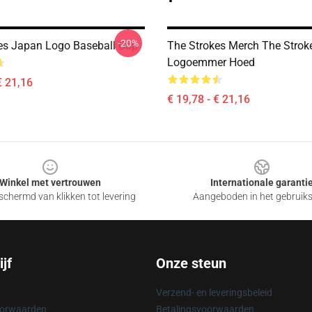
-20%
es Japan Logo Baseball Cap
The Strokes Merch The Strok
Logoemmer Hoed
€ 21,16
€ 19,78 - € 21,16
Winkel met vertrouwen
Internationale garanti
chermd van klikken tot levering
Aangeboden in het gebruik
jf
Onze steun
Verzend- en leveringsbeleid
oorwaarden
Betalingsvoorwaarden