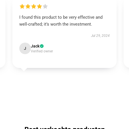
I found this product to be very effective and
well-crafted; it’s worth the investment.
Jul 29, 2024
Jack
J
Verified owner