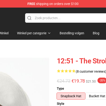
FREE
shipping on orders over $100
tore
Winkel
Winkel per categorie
Bestelling volgen
Blog
12:51 - The Str
(8 customer reviews
€24.73
€19.78
-20%
$21.50
Type
Snapback Hat
Bucket Hat
Style