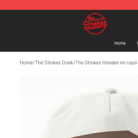
The Strokes Shop - Official The Strokes Merchandise S
Home
Home
/
The Strokes Doek
/
The Strokes Hoeden en caps