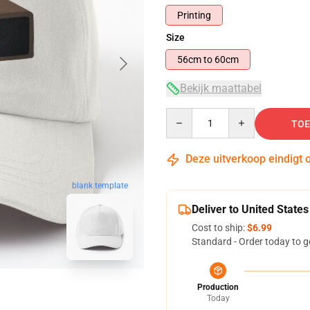
Printing
Size
56cm to 60cm
Bekijk maattabel
Quantity
TOE
Deze uitverkoop eindigt 
blank template
Deliver to United States
Cost to ship:
$6.99
Standard - Order today to g
Production
Today