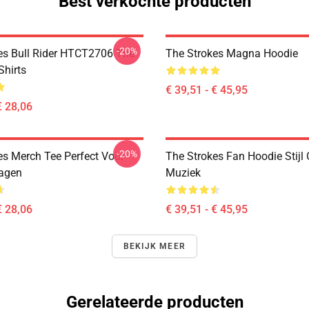
Best verkochte producten
-20%
es Bull Rider HTCT2706 The
The Strokes Magna Hoodie
Shirts
€ 39,51 - € 45,95
€ 28,06
-20%
es Merch Tee Perfect Voor
The Strokes Fan Hoodie Stijl
agen
Muziek
€ 28,06
€ 39,51 - € 45,95
BEKIJK MEER
Gerelateerde producten