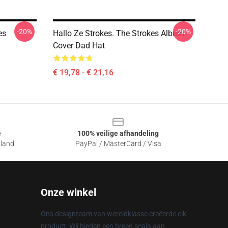
-20%
-20%
es
Hallo Ze Strokes. The Strokes Album
Cover Dad Hat
€ 19,78 - € 21,16
e
100% veilige afhandeling
sland
PayPal / MasterCard / Visa
Onze winkel
Ons designteam van wereldklasse creëerde elk
product. Wij bieden een breed scala aan