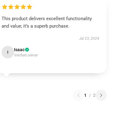
This product delivers excellent functionality
and value; it’s a superb purchase.
Jul 23, 2024
Isaac
I
Verified owner
1
/
2