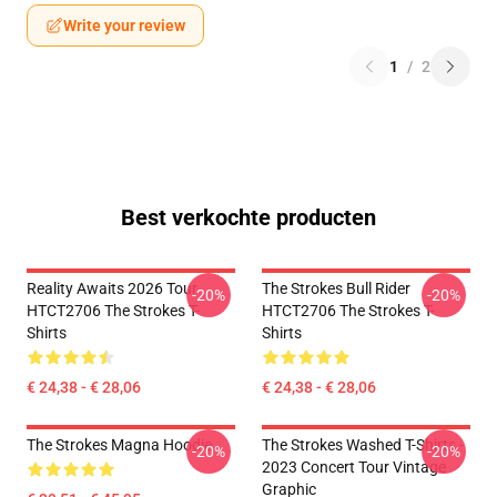
Write your review
1
/
2
Best verkochte producten
Reality Awaits 2026 Tour
The Strokes Bull Rider
-20%
-20%
HTCT2706 The Strokes T-
HTCT2706 The Strokes T-
Shirts
Shirts
€ 24,38 - € 28,06
€ 24,38 - € 28,06
The Strokes Magna Hoodie
The Strokes Washed T-Shirts -
-20%
-20%
2023 Concert Tour Vintage
Graphic