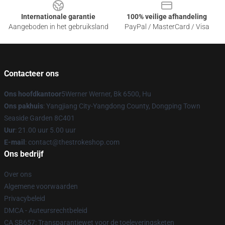
Internationale garantie
100% veilige afhandeling
Aangeboden in het gebruiksland
PayPal / MasterCard / Visa
Contacteer ons
Ons hoofdkantoor
5Werner Werner, Bk 6500, Hu
Ons pakhuis
: Yangjiang City-Yangdong County, Dongping Town
Seaside Garden 8C401
Uur
: 21.00 uur 5.00 uur
E-mail
: contact@thestrokeshop.com
Ons bedrijf
Over ons
Algemene voorwaarden
Privacybeleid
DMCA - Auteursrechtbeleid
CA SB657: Transparantiewet voor de toeleveringsketen