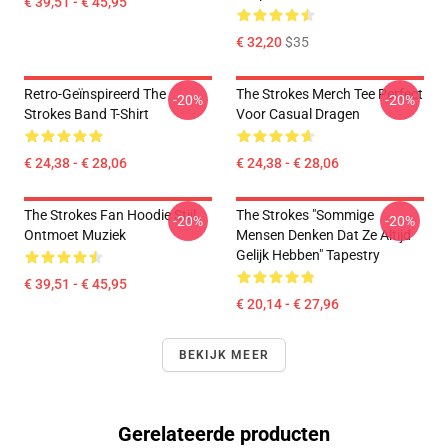
€ 39,51 - € 45,95
€ 32,20
$35
Retro-Geïnspireerd The
The Strokes Merch Tee Perfect
-20%
-20%
Strokes Band T-Shirt
Voor Casual Dragen
€ 24,38 - € 28,06
€ 24,38 - € 28,06
The Strokes Fan Hoodie Stijl
The Strokes "Sommige
-20%
-20%
Ontmoet Muziek
Mensen Denken Dat Ze Altijd
Gelijk Hebben" Tapestry
€ 39,51 - € 45,95
€ 20,14 - € 27,96
BEKIJK MEER
Gerelateerde producten