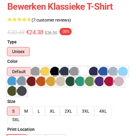
Bewerken Klassieke T-Shirt
(7 customer reviews)
€30.48
€24.38
-20%
$26.50
Type
Unisex
Color
Default
Size
S
M
L
XL
2XL
3XL
4XL
5XL
Print Location