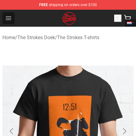
FREE
shipping on orders over $100
The Strokes Shop - Official The Strokes Merchandise Sto
Open menu
Home
/
The Strokes Doek
/
The Strokes T-shirts