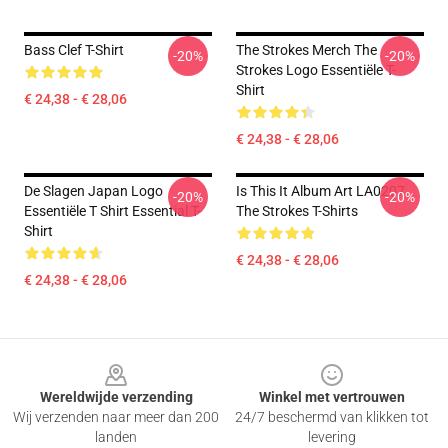
Bass Clef T-Shirt
The Strokes Merch The
-20%
-20%
Strokes Logo Essentiële T-
Shirt
€ 24,38 - € 28,06
€ 24,38 - € 28,06
De Slagen Japan Logo
Is This It Album Art LA0207
-20%
-20%
Essentiële T Shirt Essential T-
The Strokes T-Shirts
Shirt
€ 24,38 - € 28,06
€ 24,38 - € 28,06
Footer
Wereldwijde verzending
Winkel met vertrouwen
Wij verzenden naar meer dan 200
24/7 beschermd van klikken tot
landen
levering