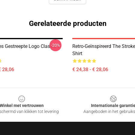
Gerelateerde producten
-20%
es Gestreepte Logo Classic T-
Retro-Geïnspireerd The Strok
Shirt
€ 28,06
€ 24,38 - € 28,06
Winkel met vertrouwen
Internationale garanti
chermd van klikken tot levering
Aangeboden in het gebruik