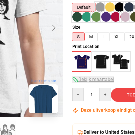
Default
Size
S
M
L
XL
2X
Print Location
Bekijk maattabel
blank template
Quantity
TOE
Deze uitverkoop eindigt 
Deliver to United States