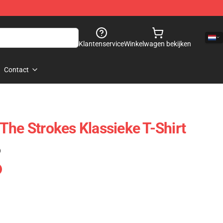
Klantenservice
Winkelwagen bekijken
Contact
l The Strokes Klassieke T-Shirt
)