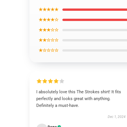
★★★★★
★★★★☆
★★★☆☆
★★☆☆☆
★☆☆☆☆
I absolutely love this The Strokes shirt! It fits
perfectly and looks great with anything.
Definitely a must-have.
Dec 1, 2024