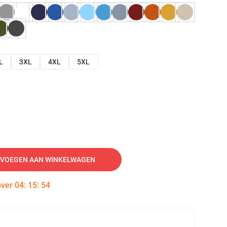
L
3XL
4XL
5XL
VOEGEN AAN WINKELWAGEN
over
04
:
15
:
53