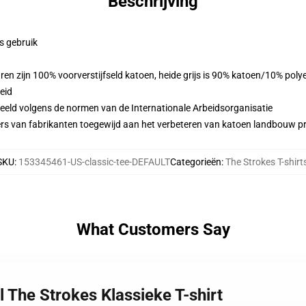
Beschrijving
ks gebruik
ren zijn 100% voorverstijfseld katoen, heide grijs is 90% katoen/10% pol
eid
eeld volgens de normen van de Internationale Arbeidsorganisatie
ers van fabrikanten toegewijd aan het verbeteren van katoen landbouw pra
SKU
:
153345461-US-classic-tee-DEFAULT
Categorieën
:
The Strokes T-shirt
What Customers Say
il The Strokes Klassieke T-shirt