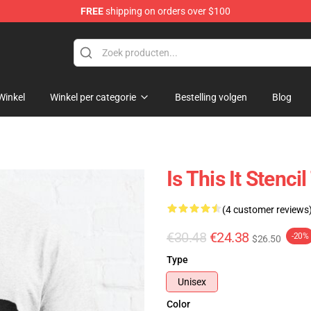
FREE
shipping on orders over $100
tore
Winkel
Winkel per categorie
Bestelling volgen
Blog
Is This It Stenci
(4 customer reviews
€30.48
€24.38
-20%
$26.50
Type
Unisex
Color