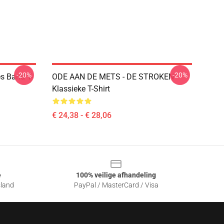
-20%
-20%
es Band T-
ODE AAN DE METS - DE STROKEN
Klassieke T-Shirt
€ 24,38 - € 28,06
e
100% veilige afhandeling
sland
PayPal / MasterCard / Visa