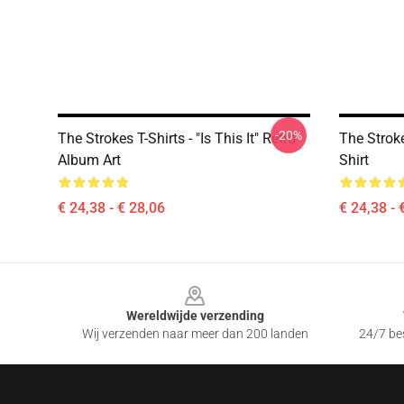
-20%
The Strokes T-Shirts - "Is This It" Retro
The Strok
Album Art
Shirt
€ 24,38 - € 28,06
€ 24,38 - 
Footer
Wereldwijde verzending
Wij verzenden naar meer dan 200 landen
24/7 bes