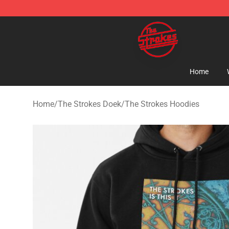
The Strokes Shop - Official The Strokes Merchandise S
Home
Home
/
The Strokes Doek
/
The Strokes Hoodies