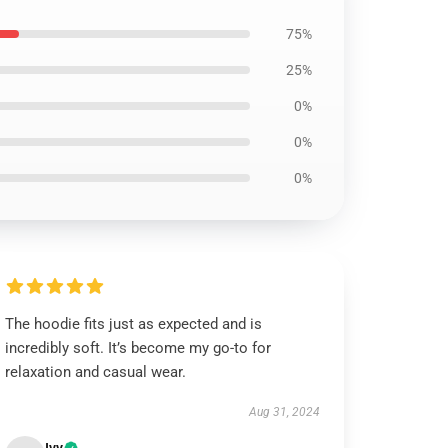
75%
25%
0%
0%
0%
The hoodie fits just as expected and is
incredibly soft. It’s become my go-to for
relaxation and casual wear.
Aug 31, 2024