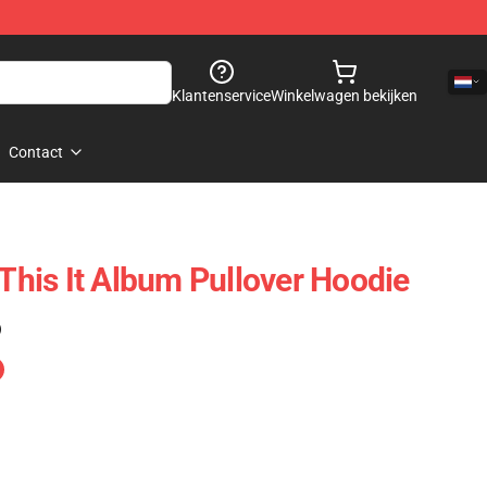
Klantenservice
Winkelwagen bekijken
Contact
 This It Album Pullover Hoodie
)