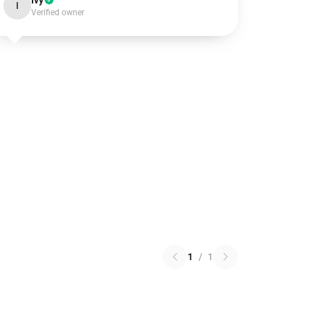
Ivy
I
Verified owner
1
/
1