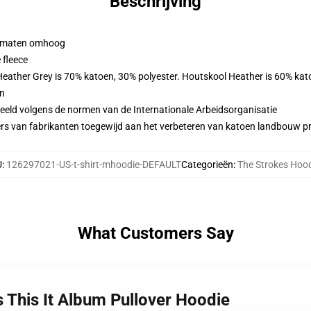
Beschrijving
 2 maten omhoog
 fleece
 Heather Grey is 70% katoen, 30% polyester. Houtskool Heather is 60% kat
en
eeld volgens de normen van de Internationale Arbeidsorganisatie
ers van fabrikanten toegewijd aan het verbeteren van katoen landbouw pra
U
:
126297021-US-t-shirt-mhoodie-DEFAULT
Categorieën
:
The Strokes Hoo
What Customers Say
s This It Album Pullover Hoodie