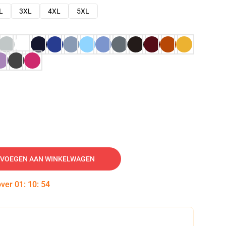
L
3XL
4XL
5XL
VOEGEN AAN WINKELWAGEN
over
01
:
10
:
53