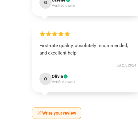
Giselle
G
Verified owner
First-rate quality, absolutely recommended,
and excellent help.
Jul 27, 2024
Olivia
O
Verified owner
Write your review