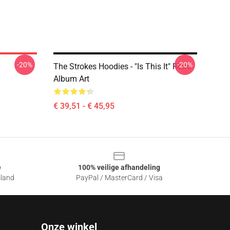
-20%
-20%
The Strokes Hoodies - "Is This It" Retro
Album Art
€ 39,51 - € 45,95
e
100% veilige afhandeling
sland
PayPal / MasterCard / Visa
Onze winkel