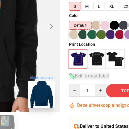
S
M
L
XL
2X
Color
Default
Print Location
Bekijk maattabel
blank template
Quantity
TOE
Deze uitverkoop eindigt 
Deliver to United States