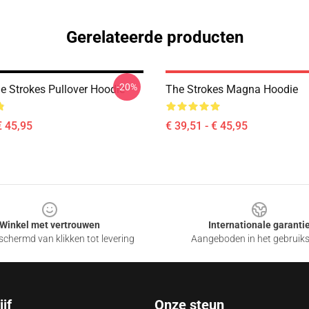
Gerelateerde producten
-20%
 Strokes Pullover Hoodie
The Strokes Magna Hoodie
€ 45,95
€ 39,51 - € 45,95
Winkel met vertrouwen
Internationale garanti
chermd van klikken tot levering
Aangeboden in het gebruik
jf
Onze steun