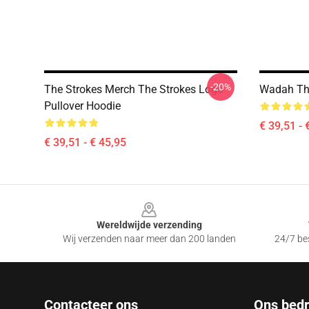
-20%
The Strokes Merch The Strokes Logo
Wadah The
Pullover Hoodie
€ 39,51 - 
€ 39,51 - € 45,95
Footer
Wereldwijde verzending
Wij verzenden naar meer dan 200 landen
24/7 bes
Contacteer ons
Ons bedri