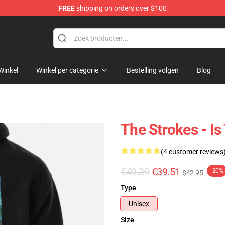
FREE
shipping on orders over $100
tore
Winkel
Winkel per categorie
Bestelling volgen
Blog
The Strokes - Is
(4 customer reviews
€49.39
€39.51
-20%
$42.95
Type
Unisex
Size