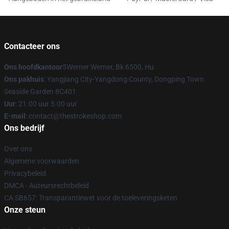
Contacteer ons
Ons hoofdkantoor
5Werner Werner, Bk 6500, Hu
Ons pakhuis
: Yangjiang City-Yangdong County, Dongping Town
Seaside Garden 8C401
Uur
: 21.00 uur 5.00 uur
E-mail
: contact@thestrokeshop.com
Ons bedrijf
Over ons
Algemene voorwaarden
Privacybeleid
DMCA - Auteursrechtbeleid
CA SB657: Transparantiewet voor de toeleveringsketen
Onze steun