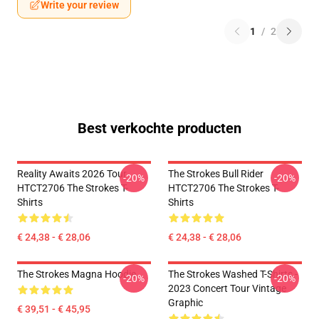
Write your review
1
/
2
Best verkochte producten
Reality Awaits 2026 Tour
The Strokes Bull Rider
-20%
-20%
HTCT2706 The Strokes T-
HTCT2706 The Strokes T-
Shirts
Shirts
€ 24,38 - € 28,06
€ 24,38 - € 28,06
The Strokes Magna Hoodie
The Strokes Washed T-Shirts -
-20%
-20%
2023 Concert Tour Vintage
Graphic
€ 39,51 - € 45,95