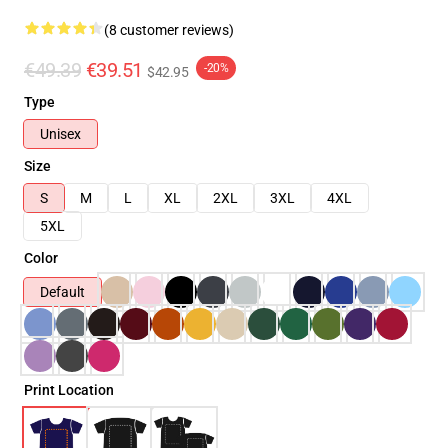
(8 customer reviews)
€49.39
€39.51
-20%
$42.95
Type
Unisex
Size
S
M
L
XL
2XL
3XL
4XL
5XL
Color
Default
Print Location