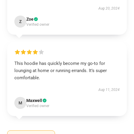
Aug 20, 2024
Zoe
Z
Verified owner
This hoodie has quickly become my go-to for
lounging at home or running errands. It’s super
comfortable.
Aug 11, 2024
Maxwell
M
Verified owner