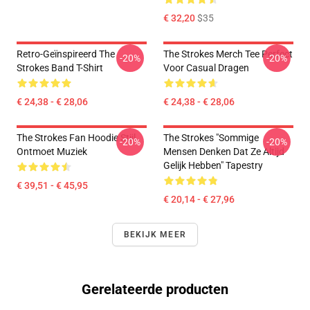
€ 32,20
$35
Retro-Geïnspireerd The
The Strokes Merch Tee Perfect
-20%
-20%
Strokes Band T-Shirt
Voor Casual Dragen
€ 24,38 - € 28,06
€ 24,38 - € 28,06
The Strokes Fan Hoodie Stijl
The Strokes "Sommige
-20%
-20%
Ontmoet Muziek
Mensen Denken Dat Ze Altijd
Gelijk Hebben" Tapestry
€ 39,51 - € 45,95
€ 20,14 - € 27,96
BEKIJK MEER
Gerelateerde producten