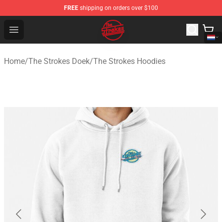
FREE
shipping on orders over $100
The Strokes Shop - Official The Strokes Merchandise Sto
Open menu
Home
/
The Strokes Doek
/
The Strokes Hoodies