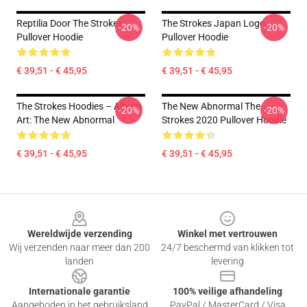
Reptilia Door The Strokes
The Strokes Japan Logo
-20%
-20%
Pullover Hoodie
Pullover Hoodie
€ 39,51 - € 45,95
€ 39,51 - € 45,95
The Strokes Hoodies – Album
The New Abnormal The
-20%
-20%
Art: The New Abnormal
Strokes 2020 Pullover Hoodie
€ 39,51 - € 45,95
€ 39,51 - € 45,95
Footer
Wereldwijde verzending
Winkel met vertrouwen
Wij verzenden naar meer dan 200
24/7 beschermd van klikken tot
landen
levering
Internationale garantie
100% veilige afhandeling
Aangeboden in het gebruiksland
PayPal / MasterCard / Visa