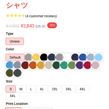
シャツ
(4 customer reviews)
¥4,803
¥3,843
-20%
$26.50
Type
Unisex
Color
Default
Size
S
M
L
XL
2XL
3XL
4XL
5XL
Print Location