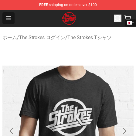
FREE
shipping on orders over $100
The Strokes Shop - Official The Strokes Merchandise Sto
Open menu
ホーム
/
The Strokes ログイン
/
The Strokes Tシャツ