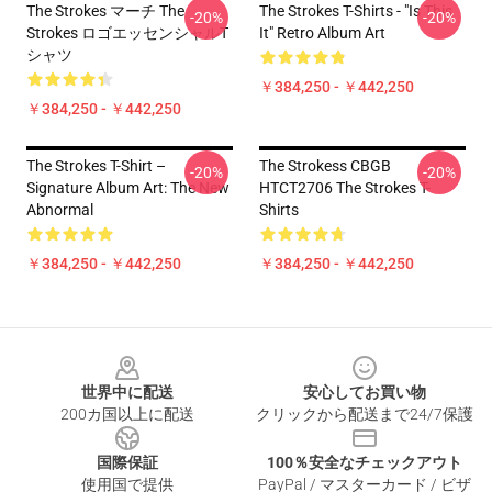
The Strokes マーチ The
The Strokes T-Shirts - "Is This
-20%
-20%
Strokes ロゴエッセンシャルT
It" Retro Album Art
シャツ
￥384,250 - ￥442,250
￥384,250 - ￥442,250
The Strokes T-Shirt –
The Strokess CBGB
-20%
-20%
Signature Album Art: The New
HTCT2706 The Strokes T-
Abnormal
Shirts
￥384,250 - ￥442,250
￥384,250 - ￥442,250
Footer
世界中に配送
安心してお買い物
200カ国以上に配送
クリックから配送まで24/7保護
国際保証
100％安全なチェックアウト
使用国で提供
PayPal / マスターカード / ビザ