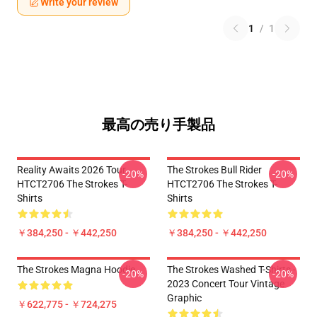
Write your review
1
/
1
最高の売り手製品
Reality Awaits 2026 Tour
The Strokes Bull Rider
-20%
-20%
HTCT2706 The Strokes T-
HTCT2706 The Strokes T-
Shirts
Shirts
￥384,250 - ￥442,250
￥384,250 - ￥442,250
The Strokes Magna Hoodie
The Strokes Washed T-Shirts -
-20%
-20%
2023 Concert Tour Vintage
Graphic
￥622,775 - ￥724,275