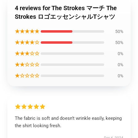
4 reviews for The Strokes マーチ The
Strokes ロゴエッセンシャルTシャツ
★★★★★
50%
★★★★☆
50%
★★★☆☆
0%
★★☆☆☆
0%
★☆☆☆☆
0%
The fabric is soft and doesn’t wrinkle easily, keeping
the shirt looking fresh.