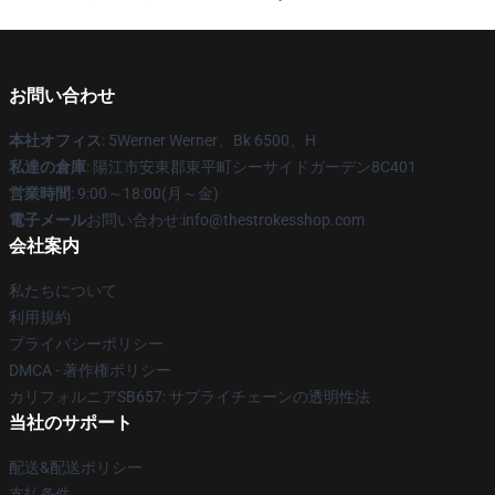
お問い合わせ
本社オフィス
: 5Werner Werner、Bk 6500、H
私達の倉庫
: 陽江市安東郡東平町シーサイドガーデン8C401
営業時間
: 9:00～18:00(月～金)
電子メール
お問い合わせ:info@thestrokesshop.com
会社案内
私たちについて
利用規約
プライバシーポリシー
DMCA - 著作権ポリシー
カリフォルニアSB657: サプライチェーンの透明性法
当社のサポート
配送&配送ポリシー
支払条件