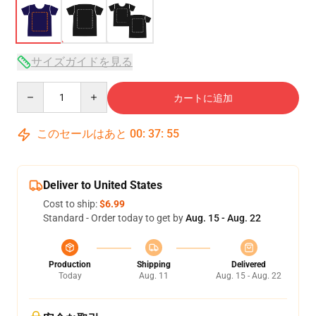
サイズガイドを見る
Quantity
カートに追加
このセールはあと
00
:
37
:
54
Deliver to United States
Cost to ship:
$6.99
Standard - Order today to get by
Aug. 15 - Aug. 22
Production
Shipping
Delivered
Today
Aug. 11
Aug. 15 - Aug. 22