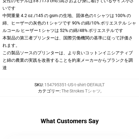
女性のモデルは5'8"/173 cmの高さおよび身に着けているサイズ小さ
いです
中間重量 4.2 oz./145 の gsm の生地、固体色の t シャツは 100% の
綿、ヒーザーの灰色の t シャツです 90% の綿/10% ポリエステル シャ
ルコール ヒーザー t シャツは 52% の綿/48% ポリエステルです
本製品の第三者プリンターは、国際労働機関の基準に従って評価さ
れます。
この製品ソースのプリンターは、より良いコットンイニシアティブ
と綿の農業の実践を改善することを約束メーカーからブランクを調
達
SKU
:
154795351-US-t-shirt-DEFAULT
カテゴリー
:
The Strokes Tシャツ
,
What Customers Say