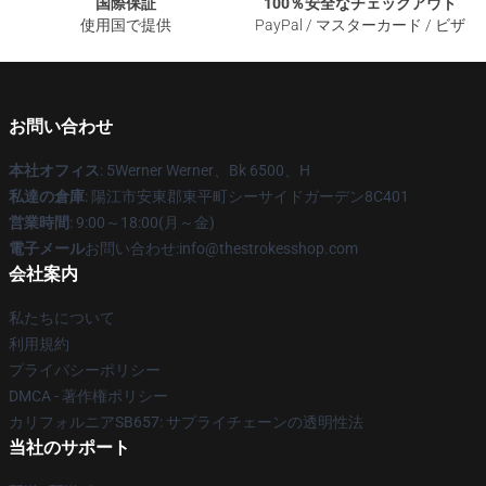
国際保証
100％安全なチェックアウト
使用国で提供
PayPal / マスターカード / ビザ
お問い合わせ
本社オフィス
: 5Werner Werner、Bk 6500、H
私達の倉庫
: 陽江市安東郡東平町シーサイドガーデン8C401
営業時間
: 9:00～18:00(月～金)
電子メール
お問い合わせ:info@thestrokesshop.com
会社案内
私たちについて
利用規約
プライバシーポリシー
DMCA - 著作権ポリシー
カリフォルニアSB657: サプライチェーンの透明性法
当社のサポート