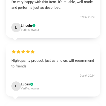
I’m very happy with this item. It’s reliable, well-made,
and performs just as described.
Dec 6, 2024
Lincoln
L
Verified owner
High-quality product, just as shown, will recommend
to friends.
Dec 6, 2024
Lucas
L
Verified owner