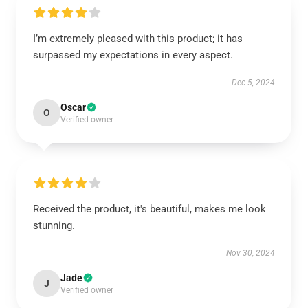
I’m extremely pleased with this product; it has
surpassed my expectations in every aspect.
Dec 5, 2024
Oscar
O
Verified owner
Received the product, it's beautiful, makes me look
stunning.
Nov 30, 2024
Jade
J
Verified owner