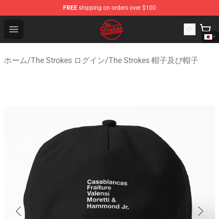
FREE
shipping on orders over $100
The Strokes Shop - Official The Strokes Merchandise Sto
Open menu
ホーム
/
The Strokes ログイン
/
The Strokes 帽子及び帽子