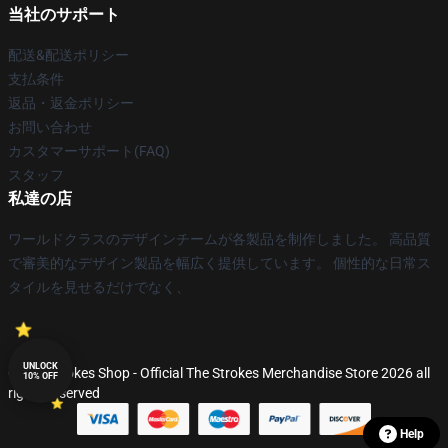
当社のサポート
配送&配送ポリシー
支払条件
返品・返金ポリシー
お問い合わせ
カスタマーサポート(FAQ)
スタッフ
私達の店
ワールドクラスのデザインチームが各製品を制作しました。 高品質
で審美的なデザイン製品を幅広く提供しています。 個性的な日常ス
タイルを見せるだけでなく、
UNLOCK
© The Strokes Shop - Official The Strokes Merchandise Store 2026 all
10% OFF
rights reserved
Help