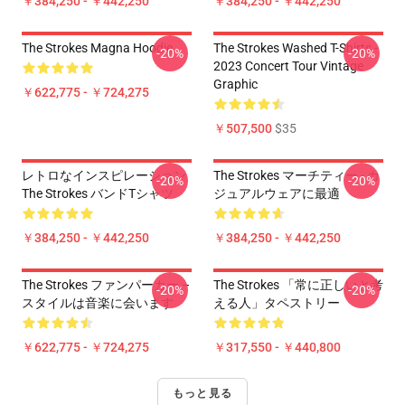
￥384,250 - ￥442,250
￥384,250 - ￥442,250
The Strokes Magna Hoodie
The Strokes Washed T-Shirts -
-20%
-20%
2023 Concert Tour Vintage
Graphic
￥622,775 - ￥724,275
￥507,500
$35
レトロなインスピレーション
The Strokes マーチティー - カ
-20%
-20%
The Strokes バンドTシャツ
ジュアルウェアに最適
￥384,250 - ￥442,250
￥384,250 - ￥442,250
The Strokes ファンパーカー –
The Strokes 「常に正しいと考
-20%
-20%
スタイルは音楽に会います
える人」タペストリー
￥622,775 - ￥724,275
￥317,550 - ￥440,800
もっと見る