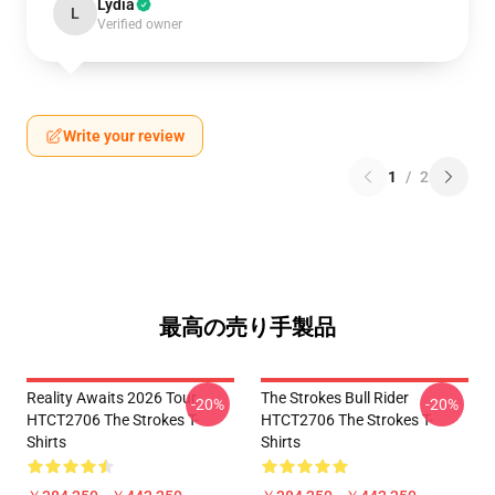
Lydia
L
Verified owner
Write your review
1
/
2
最高の売り手製品
Reality Awaits 2026 Tour
The Strokes Bull Rider
-20%
-20%
HTCT2706 The Strokes T-
HTCT2706 The Strokes T-
Shirts
Shirts