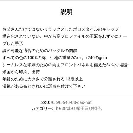
説明
お父さんだけではないリラックスしたポロスタイルのキャップ
構造化されていない、中から高プロファイルの王冠をわずかにカー
ブした手形
調節可能な適合のためのバックルの閉鎖
すべての色の100%の綿、生地の重量7のoz。/240のgsm
シームレスな印刷のための両面フロントパネルを備えた5パネル設計
米国から印刷、出荷
年齢のために大きさで分類される 13歳以上
湿気がある布ときれいに斑点を付けて下さい
SKU
:
95695640-US-dad-hat
カテゴリー
:
The Strokes 帽子及び帽子
,