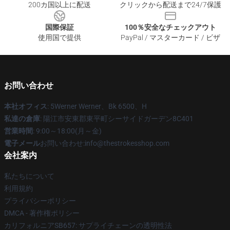
200カ国以上に配送
クリックから配送まで24/7保護
国際保証
100％安全なチェックアウト
使用国で提供
PayPal / マスターカード / ビザ
お問い合わせ
本社オフィス
: 5Werner Werner、Bk 6500、H
私達の倉庫
: 陽江市安東郡東平町シーサイドガーデン8C401
営業時間
: 9:00～18:00(月～金)
電子メール
お問い合わせ:info@thestrokesshop.com
会社案内
私たちについて
利用規約
プライバシーポリシー
DMCA - 著作権ポリシー
カリフォルニアSB657: サプライチェーンの透明性法