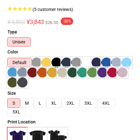
(5 customer reviews)
¥4,803
¥3,843
-20%
$26.50
Type
Unisex
Color
Default
Size
S
M
L
XL
2XL
3XL
4XL
5XL
Print Location