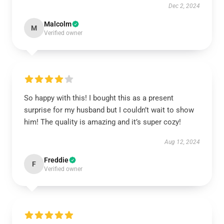
Dec 2, 2024
Malcolm
M
Verified owner
So happy with this! I bought this as a present
surprise for my husband but I couldn’t wait to show
him! The quality is amazing and it’s super cozy!
Aug 12, 2024
Freddie
F
Verified owner