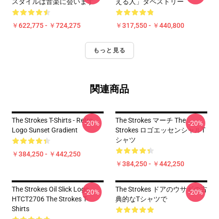
スタイルは音楽に会います
える人」タペストリー
￥622,775 - ￥724,275
￥317,550 - ￥440,800
もっと見る
関連商品
The Strokes T-Shirts - Retro
The Strokes マーチ The
-20%
-20%
Logo Sunset Gradient
Strokes ロゴエッセンシャルT
シャツ
￥384,250 - ￥442,250
￥384,250 - ￥442,250
The Strokes Oil Slick Logo
The Strokes ドアのウサギの古
-20%
-20%
HTCT2706 The Strokes T-
典的なTシャツで
Shirts