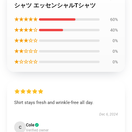
シャツ エッセンシャルTシャツ
★★★★★
60%
★★★★☆
40%
★★★☆☆
0%
★★☆☆☆
0%
★☆☆☆☆
0%
Shirt stays fresh and wrinkle-free all day.
Dec 6, 2024
Cole
C
Verified owner