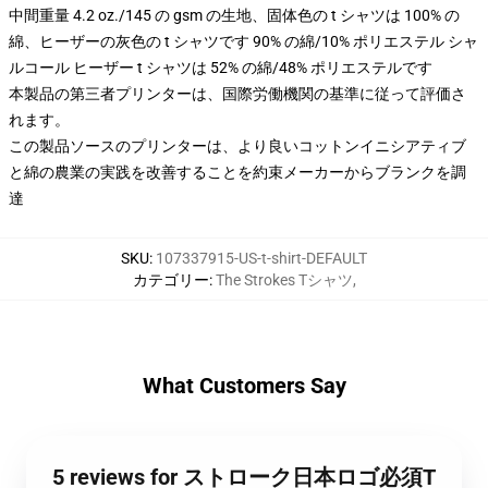
中間重量 4.2 oz./145 の gsm の生地、固体色の t シャツは 100% の
綿、ヒーザーの灰色の t シャツです 90% の綿/10% ポリエステル シャ
ルコール ヒーザー t シャツは 52% の綿/48% ポリエステルです
本製品の第三者プリンターは、国際労働機関の基準に従って評価さ
れます。
この製品ソースのプリンターは、より良いコットンイニシアティブ
と綿の農業の実践を改善することを約束メーカーからブランクを調
達
SKU
:
107337915-US-t-shirt-DEFAULT
カテゴリー
:
The Strokes Tシャツ
,
What Customers Say
5 reviews for ストローク日本ロゴ必須T