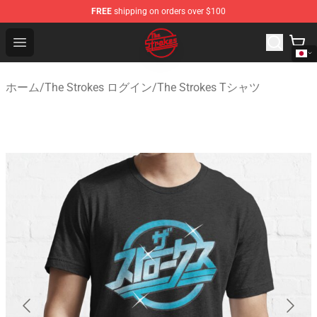
FREE
shipping on orders over $100
The Strokes Shop - Official The Strokes Merchandise Sto
Open menu
ホーム
/
The Strokes ログイン
/
The Strokes Tシャツ