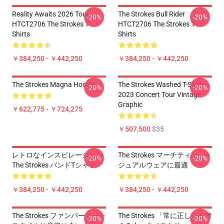
Reality Awaits 2026 Tour
The Strokes Bull Rider
-20%
-20%
HTCT2706 The Strokes T-
HTCT2706 The Strokes T-
Shirts
Shirts
￥384,250 - ￥442,250
￥384,250 - ￥442,250
The Strokes Magna Hoodie
The Strokes Washed T-Shirts -
-20%
-20%
2023 Concert Tour Vintage
Graphic
￥622,775 - ￥724,275
￥507,500
$35
レトロなインスピレーション
The Strokes マーチティー - カ
-20%
-20%
The Strokes バンドTシャツ
ジュアルウェアに最適
￥384,250 - ￥442,250
￥384,250 - ￥442,250
The Strokes ファンパーカー –
The Strokes 「常に正しいと考
-20%
-20%