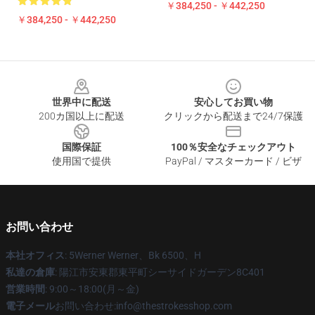
￥384,250 - ￥442,250
￥384,250 - ￥442,250
Footer
世界中に配送
安心してお買い物
200カ国以上に配送
クリックから配送まで24/7保護
国際保証
100％安全なチェックアウト
使用国で提供
PayPal / マスターカード / ビザ
お問い合わせ
本社オフィス
: 5Werner Werner、Bk 6500、H
私達の倉庫
: 陽江市安東郡東平町シーサイドガーデン8C401
営業時間
: 9:00～18:00(月～金)
電子メール
お問い合わせ:info@thestrokesshop.com