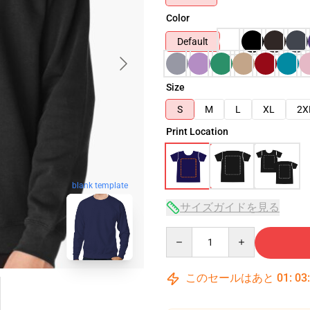
Color
Default
Size
S
M
L
XL
2X
Print Location
blank template
サイズガイドを見る
Quantity
このセールはあと
01
:
03