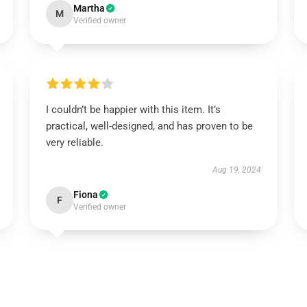
Martha
M
Verified owner
I couldn’t be happier with this item. It’s
practical, well-designed, and has proven to be
very reliable.
Aug 19, 2024
Fiona
F
Verified owner