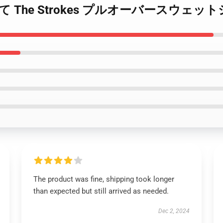
ia によって The Strokes プルオーバースウェ
The product was fine, shipping took longer
than expected but still arrived as needed.
Dec 2, 2024