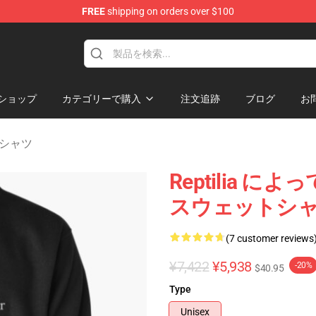
FREE
shipping on orders over $100
tore
ショップ
カテゴリーで購入
注文追跡
ブログ
お
ットシャツ
Reptilia によ
スウェットシ
(7 customer reviews
¥7,422
¥5,938
-20%
$40.95
Type
Unisex