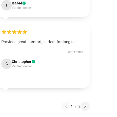
Isabel
I
Verified owner
Provides great comfort, perfect for long use.
Jul 23, 2024
Christopher
C
Verified owner
1
/
2