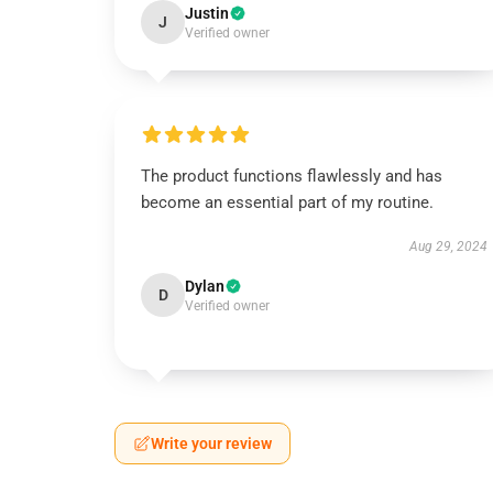
Justin
J
Verified owner
The product functions flawlessly and has
become an essential part of my routine.
Aug 29, 2024
Dylan
D
Verified owner
Write your review