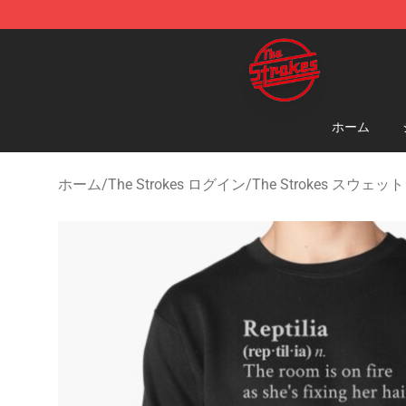
The Strokes Shop - Official The Strokes Merchandise S
ホーム
ホーム
/
The Strokes ログイン
/
The Strokes スウェ