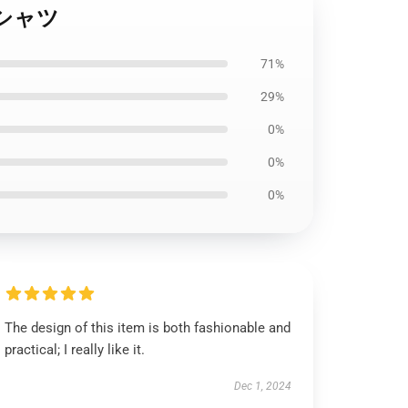
ットシャツ
71%
29%
0%
0%
0%
The design of this item is both fashionable and
practical; I really like it.
Dec 1, 2024