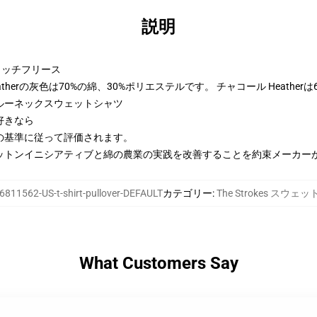
説明
トンリッチフリース
therの灰色は70%の綿、30%ポリエステルです。 チャコール Heather
ルーネックスウェットシャツ
好きなら
の基準に従って評価されます。
ットンイニシアティブと綿の農業の実践を改善することを約束メーカー
6811562-US-t-shirt-pullover-DEFAULT
カテゴリー
:
The Strokes スウェ
What Customers Say