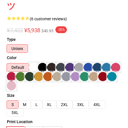
ツ
(6 customer reviews)
¥7,422
¥5,938
-20%
$40.95
Type
Unisex
Color
Default
Size
S
M
L
XL
2XL
3XL
4XL
5XL
Print Location