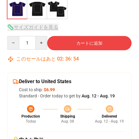
サイズガイドを見る
Quantity
カートに追加
このセールはあと
02
:
36
:
53
Deliver to United States
Cost to ship:
$6.99
Standard - Order today to get by
Aug. 12 - Aug. 19
Production
Shipping
Delivered
Today
Aug. 08
Aug. 12 - Aug. 19