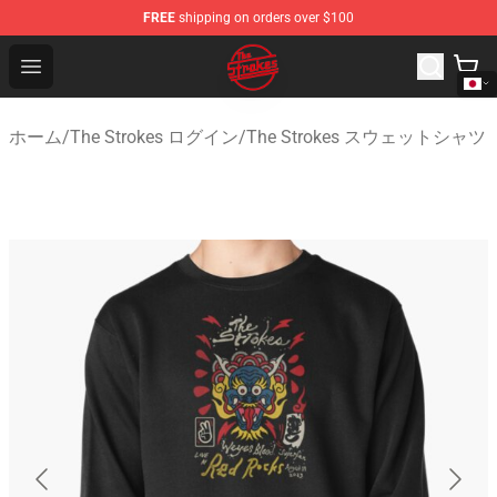
FREE
shipping on orders over $100
The Strokes Shop - Official The Strokes Merchandise Sto
Open menu
ホーム
/
The Strokes ログイン
/
The Strokes スウェットシャツ