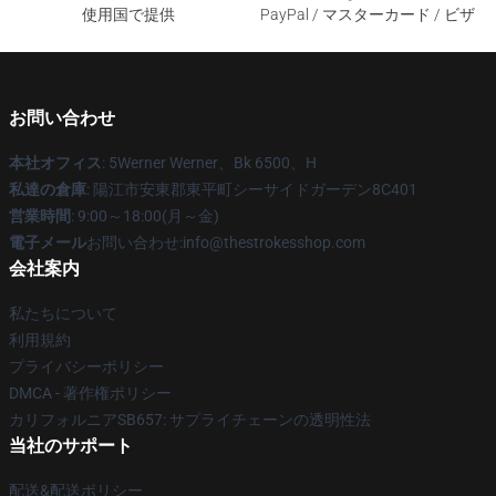
使用国で提供
PayPal / マスターカード / ビザ
お問い合わせ
本社オフィス
: 5Werner Werner、Bk 6500、H
私達の倉庫
: 陽江市安東郡東平町シーサイドガーデン8C401
営業時間
: 9:00～18:00(月～金)
電子メール
お問い合わせ:info@thestrokesshop.com
会社案内
私たちについて
利用規約
プライバシーポリシー
DMCA - 著作権ポリシー
カリフォルニアSB657: サプライチェーンの透明性法
当社のサポート
配送&配送ポリシー