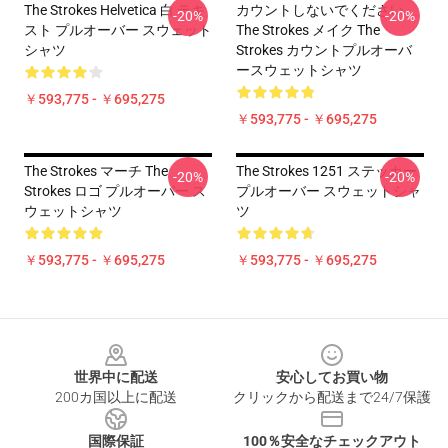
The Strokes Helvetica 白 テキ
カウントしないでください
-20%
-20%
スト プルオーバー スウェット
The Strokes メイク The
シャツ
Strokes カウントプルオーバ
ースウェットシャツ
￥593,775 - ￥695,275
￥593,775 - ￥695,275
The Strokes マーチ The
The Strokes 1251 ステッカー
-20%
-20%
Strokes ロゴ プルオーバー ス
プルオーバー スウェットシャ
ウェットシャツ
ツ
￥593,775 - ￥695,275
￥593,775 - ￥695,275
Footer
世界中に配送
安心してお買い物
200カ国以上に配送
クリックから配送まで24/7保護
国際保証
100％安全なチェックアウト