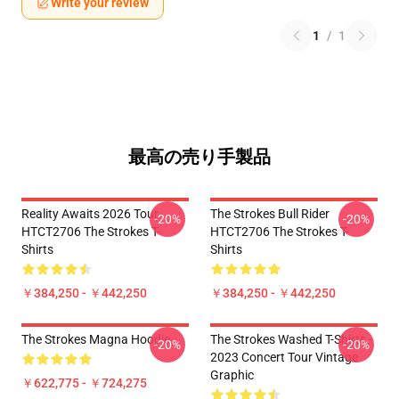
Write your review
1
/
1
最高の売り手製品
Reality Awaits 2026 Tour
The Strokes Bull Rider
-20%
-20%
HTCT2706 The Strokes T-
HTCT2706 The Strokes T-
Shirts
Shirts
￥384,250 - ￥442,250
￥384,250 - ￥442,250
The Strokes Magna Hoodie
The Strokes Washed T-Shirts -
-20%
-20%
2023 Concert Tour Vintage
Graphic
￥622,775 - ￥724,275