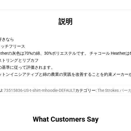
説明
好きなら
トンリッチフリース
therの灰色は70%の綿、30%ポリエステルです。 チャコール Heather
ストリングとリブカフ
の基準に従って評価されます。
ットンイニシアティブと綿の農業の実践を改善することを約束メーカー
U
:
73515836-US-t-shirt-mhoodie-DEFAULT
カテゴリー
:
The Strokes パー
What Customers Say