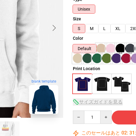
Unisex
Size
S
M
L
XL
2X
Color
Default
Print Location
blank template
サイズガイドを見る
Quantity
このセールはあと
02
:
31