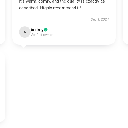
It’s warm, comfy, and the quality is exactly as
described. Highly recommend it!
Dec 1, 2024
Audrey
A
Verified owner