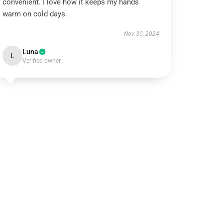
convenient. I love how it keeps my hands
warm on cold days.
Nov 30, 2024
Luna
L
Verified owner