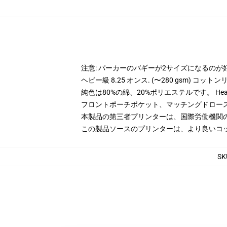
注意: パーカーのバギーが2サイズになるのが
ヘビー級 8.25 オンス. (〜280 gsm) コッ
純色は80%の綿、20%ポリエステルです。 Hea
フロントポーチポケット、マッチングドロー
本製品の第三者プリンターは、国際労働機関
この製品ソースのプリンターは、より良いコ
SK