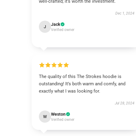
well-crafted; it’s worth the investment.
Dec 1, 2024
Jack
J
Verified owner
The quality of this The Strokes hoodie is
outstanding! It’s both warm and comfy, and
exactly what I was looking for.
Jul 28, 2024
Weston
W
Verified owner