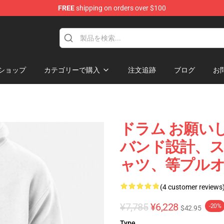
FREE
shipping on orders over $100
tore
ショップ
カテゴリーで購入
注文追跡
ブログ
お
ドラム お願いします
バンド設計、ス
ャツ、等プル
(4 customer reviews
¥7,785
¥6,228
-20%
$42.95
Type