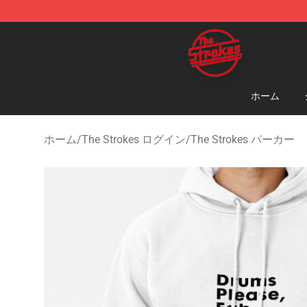
The Strokes Shop - Official The Strokes Merchandise S
ホーム
ホーム
/
The Strokes ログイン
/
The Strokes パーカー