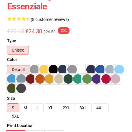
Essenziale
(8 customer reviews)
€30.48
€24.38
-20%
$26.50
Type
Unisex
Color
Default
Size
S
M
L
XL
2XL
3XL
4XL
5XL
Print Location