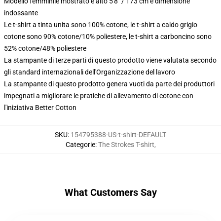
Modello femminile mostrato è alto 5'8" / 173 cm e dimensione
indossante
Le t-shirt a tinta unita sono 100% cotone, le t-shirt a caldo grigio
cotone sono 90% cotone/10% poliestere, le t-shirt a carboncino sono
52% cotone/48% poliestere
La stampante di terze parti di questo prodotto viene valutata secondo
gli standard internazionali dell'Organizzazione del lavoro
La stampante di questo prodotto genera vuoti da parte dei produttori
impegnati a migliorare le pratiche di allevamento di cotone con
l'iniziativa Better Cotton
SKU
:
154795388-US-t-shirt-DEFAULT
Categorie
:
The Strokes T-shirt
,
What Customers Say