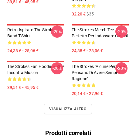
39,51 € - 45,95 €
32,20 €
$35
Retro-Ispirato The Strokes
The Strokes Merch Tee –
-20%
-20%
Band T-Shirt
Perfetto Per Indossare Casual
24,38 € - 28,06 €
24,38 € - 28,06 €
The Strokes Fan Hoodie – Stile
The Strokes "Alcune Persone
-20%
-20%
Incontra Musica
Pensano Di Avere Sempre
Ragione"
39,51 € - 45,95 €
20,14 € - 27,96 €
VISUALIZZA ALTRO
Prodotti correlati