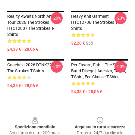
Reality Awaits North America
Heavy Knit Garment
-20%
-20%
Tour 2026 The Strokes
HTCT2706 The Strokes T-
HTCT2007 The Strokes T-
Shirts
Shirts
32,20 €
$35
24,38 € - 28,06 €
Coachela 2026 DTNK2204
Per Favore, Fab... The Strokes
-20%
-20%
The Strokes T-Shirts
Band Disegni, Adesivo, Tazza,
T-Shirt, Ecc Classic T-Shirt
24,38 € - 28,06 €
24,38 € - 28,06 €
Footer
Spedizione mondiale
Acquista in tutta sicurezza
Spediamo in oltre 200 paesi
Protetto 24/7 dai clic alla