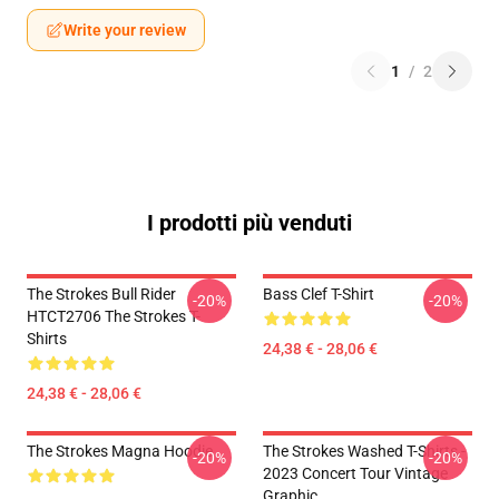
Write your review
1
/
2
I prodotti più venduti
The Strokes Bull Rider
Bass Clef T-Shirt
-20%
-20%
HTCT2706 The Strokes T-
Shirts
24,38 € - 28,06 €
24,38 € - 28,06 €
The Strokes Magna Hoodie
The Strokes Washed T-Shirts -
-20%
-20%
2023 Concert Tour Vintage
Graphic