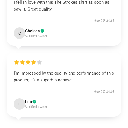
I fell in love with this The Strokes shirt as soon as I
saw it. Great quality
Aug 19, 2024
Chelsea
C
Verified owner
I’m impressed by the quality and performance of this
product; it’s a superb purchase.
Aug 12, 2024
Leo
L
Verified owner