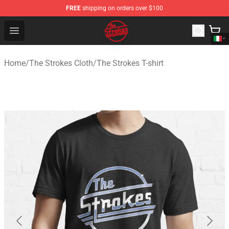
FREE
shipping on orders over $100
The Strokes Shop - Official The Strokes Merchandise Sto
Open menu
Home
/
The Strokes Cloth
/
The Strokes T-shirt