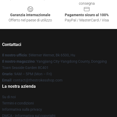
consegna
Garanzia internazionale
Pagamento sicuro al 100%
Offerto nel paese di utilizzo
PayPal / MasterCard / Visa
Contattaci
Il nostro ufficio
: 5Werner Werner, Bk 6500, Hu
Il nostro magazzino
: Yangjiang City-Yangdong County, Dongping
Town Seaside Garden 8C401
Orario
: 9AM – 5PM (Mon – Fri)
Email
: contact@thestrokesshop.com
La nostra azienda
Su di noi
Termini e condizioni
Informativa sulla privacy
DMCA - Informativa sul copyright