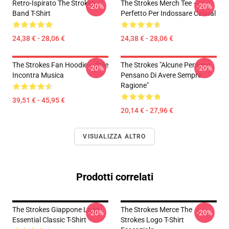
Retro-Ispirato The Strokes
The Strokes Merch Tee –
-20%
-20%
Band T-Shirt
Perfetto Per Indossare Casual
24,38 € - 28,06 €
24,38 € - 28,06 €
The Strokes Fan Hoodie – Stile
The Strokes "Alcune Persone
-20%
-20%
Incontra Musica
Pensano Di Avere Sempre
Ragione"
39,51 € - 45,95 €
20,14 € - 27,96 €
VISUALIZZA ALTRO
Prodotti correlati
The Strokes Giappone Logo
The Strokes Merce The
-20%
-20%
Essential Classic T-Shirt
Strokes Logo T-Shirt