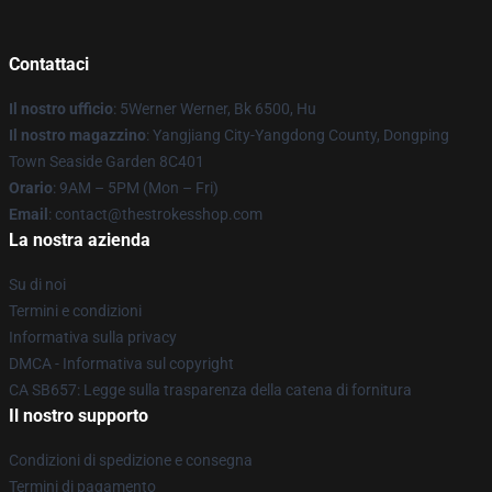
Contattaci
Il nostro ufficio
: 5Werner Werner, Bk 6500, Hu
Il nostro magazzino
: Yangjiang City-Yangdong County, Dongping
Town Seaside Garden 8C401
Orario
: 9AM – 5PM (Mon – Fri)
Email
: contact@thestrokesshop.com
La nostra azienda
Su di noi
Termini e condizioni
Informativa sulla privacy
DMCA - Informativa sul copyright
CA SB657: Legge sulla trasparenza della catena di fornitura
Il nostro supporto
Condizioni di spedizione e consegna
Termini di pagamento