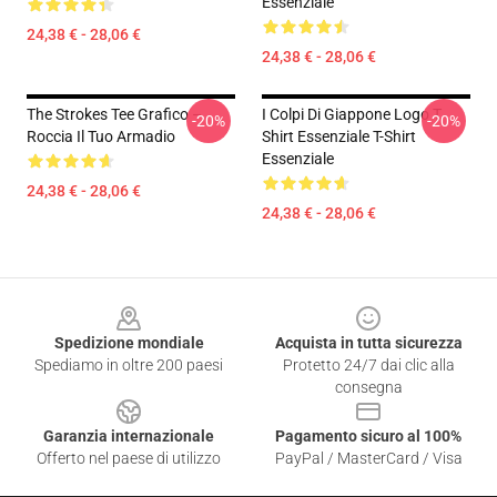
Essenziale
24,38 € - 28,06 €
24,38 € - 28,06 €
The Strokes Tee Grafico –
I Colpi Di Giappone Logo T
-20%
-20%
Roccia Il Tuo Armadio
Shirt Essenziale T-Shirt
Essenziale
24,38 € - 28,06 €
24,38 € - 28,06 €
Footer
Spedizione mondiale
Acquista in tutta sicurezza
Spediamo in oltre 200 paesi
Protetto 24/7 dai clic alla
consegna
Garanzia internazionale
Pagamento sicuro al 100%
Offerto nel paese di utilizzo
PayPal / MasterCard / Visa