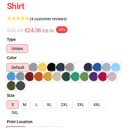
Shirt
(4 customer reviews)
€30.48
€24.38
-20%
$26.50
Type
Unisex
Color
Default
Size
S
M
L
XL
2XL
3XL
4XL
5XL
Print Location