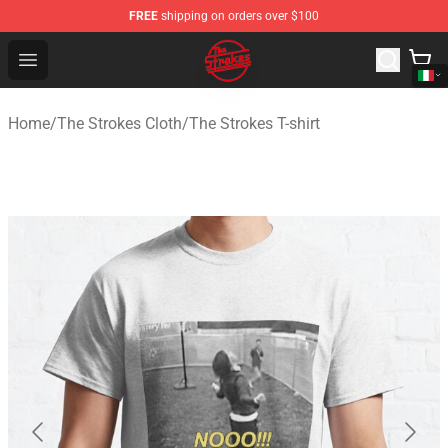
FREE
shipping on orders over $100
The Strokes Shop - Official The Strokes Merchandise Sto
Open menu
Home
/
The Strokes Cloth
/
The Strokes T-shirt