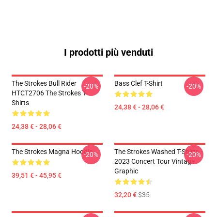
I prodotti più venduti
The Strokes Bull Rider
Bass Clef T-Shirt
-20%
-20%
HTCT2706 The Strokes T-
Shirts
24,38 € - 28,06 €
24,38 € - 28,06 €
The Strokes Magna Hoodie
The Strokes Washed T-Shirts -
-20%
-20%
2023 Concert Tour Vintage
Graphic
39,51 € - 45,95 €
32,20 €
$35