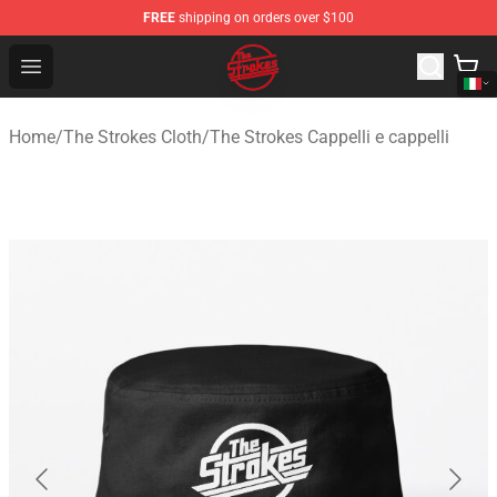
FREE
shipping on orders over $100
The Strokes Shop - Official The Strokes Merchandise Sto
Open menu
Home
/
The Strokes Cloth
/
The Strokes Cappelli e cappelli