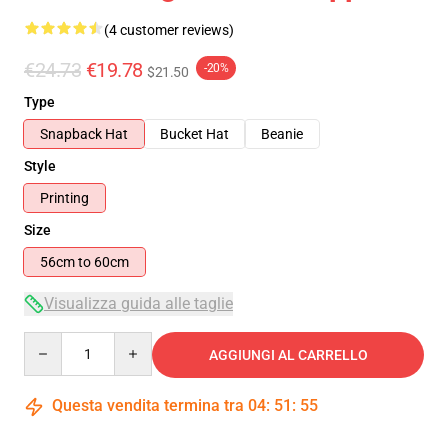
(4 customer reviews)
€24.73
€19.78
-20%
$21.50
Type
Snapback Hat
Bucket Hat
Beanie
Style
Printing
Size
56cm to 60cm
Visualizza guida alle taglie
Quantity
AGGIUNGI AL CARRELLO
Questa vendita termina tra
04
:
51
:
54