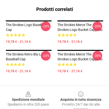
Prodotti correlati
The Strokes Logo Baseball
The Strokes Merce The
-20%
-20%
Cap
Strokes Logo Bucket Cappello
19,78 € - 21,16 €
19,78 € - 21,16 €
The Strokes Retro Blu Logo
The Strokes Merce The
-20%
-20%
Baseball Cap
Strokes Logo Bucket Cappello
19,78 € - 21,16 €
19,78 € - 21,16 €
Footer
Spedizione mondiale
Acquista in tutta sicurezza
Spediamo in oltre 200 paesi
Protetto 24/7 dai clic alla