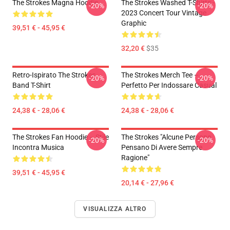
The Strokes Magna Hoodie
The Strokes Washed T-Shirts -
-20%
-20%
2023 Concert Tour Vintage
Graphic
39,51 € - 45,95 €
32,20 €
$35
Retro-Ispirato The Strokes
The Strokes Merch Tee –
-20%
-20%
Band T-Shirt
Perfetto Per Indossare Casual
24,38 € - 28,06 €
24,38 € - 28,06 €
The Strokes Fan Hoodie – Stile
The Strokes "Alcune Persone
-20%
-20%
Incontra Musica
Pensano Di Avere Sempre
Ragione"
39,51 € - 45,95 €
20,14 € - 27,96 €
VISUALIZZA ALTRO