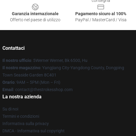
consegna
Garanzia internazionale
Pagamento sicuro al 100%
Offerto nel paese di utilizzo
PayPal / MasterCard / Visa
Contattaci
Il nostro ufficio
: 5Werner Werner, Bk 6500, Hu
Il nostro magazzino
: Yangjiang City-Yangdong County, Dongping
Town Seaside Garden 8C401
Orario
: 9AM – 5PM (Mon – Fri)
Email
: contact@thestrokesshop.com
La nostra azienda
Su di noi
Termini e condizioni
Informativa sulla privacy
DMCA - Informativa sul copyright