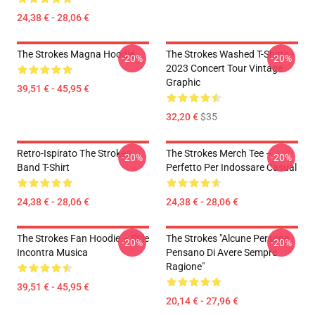
24,38 € - 28,06 €
The Strokes Magna Hoodie
The Strokes Washed T-Shirts -
-20%
-20%
2023 Concert Tour Vintage
Graphic
39,51 € - 45,95 €
32,20 €
$35
Retro-Ispirato The Strokes
The Strokes Merch Tee –
-20%
-20%
Band T-Shirt
Perfetto Per Indossare Casual
24,38 € - 28,06 €
24,38 € - 28,06 €
The Strokes Fan Hoodie – Stile
The Strokes "Alcune Persone
-20%
-20%
Incontra Musica
Pensano Di Avere Sempre
Ragione"
39,51 € - 45,95 €
20,14 € - 27,96 €