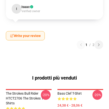
Isaac
I
Verified owner
Write your review
1
/
2
I prodotti più venduti
The Strokes Bull Rider
Bass Clef T-Shirt
-20%
-20%
HTCT2706 The Strokes T-
Shirts
24,38 € - 28,06 €