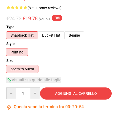
(8 customer reviews)
€24.73
€19.78
-20%
$21.50
Type
Snapback Hat
Bucket Hat
Beanie
Style
Printing
Size
56cm to 60cm
Visualizza guida alle taglie
Quantity
AGGIUNGI AL CARRELLO
Questa vendita termina tra
00
:
20
:
54