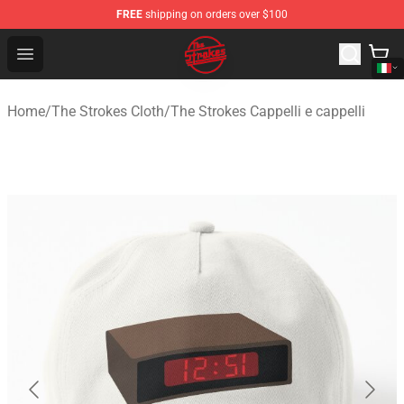
FREE
shipping on orders over $100
The Strokes Shop - Official The Strokes Merchandise Sto
Open menu
Home
/
The Strokes Cloth
/
The Strokes Cappelli e cappelli