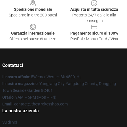
Spedizione mondiale
Acquista in tutta sicurezza
Spediamo in oltre 200 paesi
Protetto 24/7 dai clic alla
consegna
Garanzia internazionale
Pagamento sicuro al 100%
Offerto nel paese di utilizzo
PayPal / MasterCard / Visa
Contattaci
Il nostro ufficio
: 5Werner Werner, Bk 6500, Hu
Il nostro magazzino
: Yangjiang City-Yangdong County, Dongping
Town Seaside Garden 8C401
Orario
: 9AM – 5PM (Mon – Fri)
Email
: contact@thestrokesshop.com
La nostra azienda
Su di noi