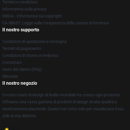
Termini e condizioni
Informativa sulla privacy
DMCA - Informativa sul copyright
CA SB657: Legge sulla trasparenza della catena di fornitura
Il nostro supporto
Condizioni di spedizione e consegna
Termini di pagamento
Condizioni di ritorno e rimborso
Contattaci
Aiuto del cliente (FAQ)
Whosale
Il nostro negozio
Il nostro team di design di livello mondiale ha creato ogni prodotto.
Offriamo una vasta gamma di prodotti di design di alta qualità e
esteticamente piacevole. Questi non sono solo per visualizzare il tuo
stile di vita distinta.