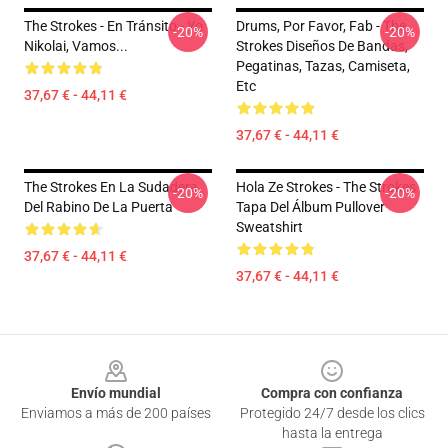
The Strokes - En Tránsito - Yo
Drums, Por Favor, Fab - The
-20%
-20%
Nikolai, Vamos...
Strokes Diseños De Bandas,
Pegatinas, Tazas, Camiseta,
Etc
37,67 € - 44,11 €
37,67 € - 44,11 €
The Strokes En La Sudadera
Hola Ze Strokes - The Strokes
-20%
-20%
Del Rabino De La Puerta
Tapa Del Álbum Pullover
Sweatshirt
37,67 € - 44,11 €
37,67 € - 44,11 €
Footer
Envío mundial
Compra con confianza
Enviamos a más de 200 países
Protegido 24/7 desde los clics
hasta la entrega