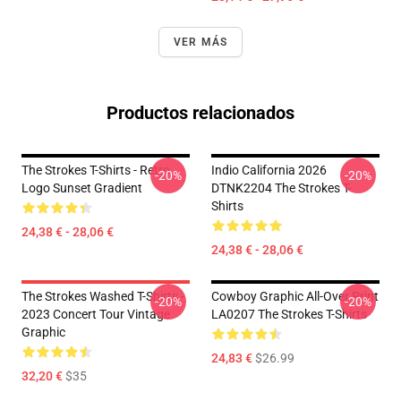
VER MÁS
Productos relacionados
The Strokes T-Shirts - Retro
Indio California 2026
-20%
-20%
Logo Sunset Gradient
DTNK2204 The Strokes T-
Shirts
24,38 € - 28,06 €
24,38 € - 28,06 €
The Strokes Washed T-Shirts -
Cowboy Graphic All-Over Print
-20%
-20%
2023 Concert Tour Vintage
LA0207 The Strokes T-Shirts
Graphic
24,83 €
$26.99
32,20 €
$35