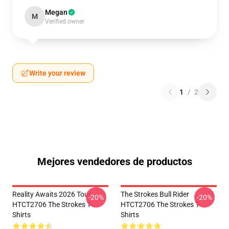
Megan
M
Verified owner
Write your review
1
/
2
Mejores vendedores de productos
Reality Awaits 2026 Tour
The Strokes Bull Rider
-20%
-20%
HTCT2706 The Strokes T-
HTCT2706 The Strokes T-
Shirts
Shirts