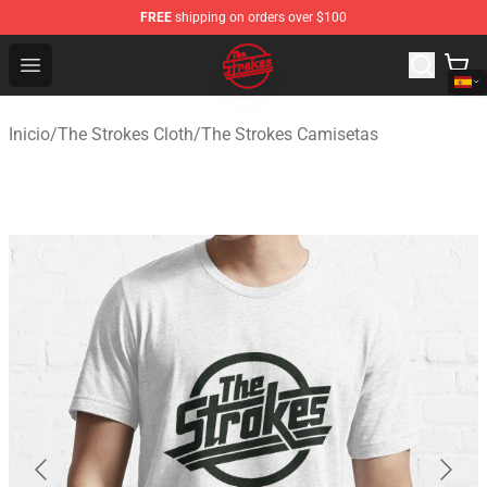
FREE
shipping on orders over $100
The Strokes Shop - Official The Strokes Merchandise Sto
Open menu
Inicio
/
The Strokes Cloth
/
The Strokes Camisetas