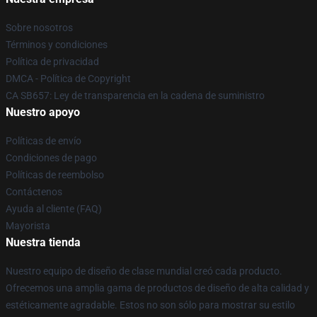
Sobre nosotros
Términos y condiciones
Política de privacidad
DMCA - Política de Copyright
CA SB657: Ley de transparencia en la cadena de suministro
Nuestro apoyo
Políticas de envío
Condiciones de pago
Políticas de reembolso
Contáctenos
Ayuda al cliente (FAQ)
Mayorista
Nuestra tienda
Nuestro equipo de diseño de clase mundial creó cada producto.
Ofrecemos una amplia gama de productos de diseño de alta calidad y
estéticamente agradable. Estos no son sólo para mostrar su estilo