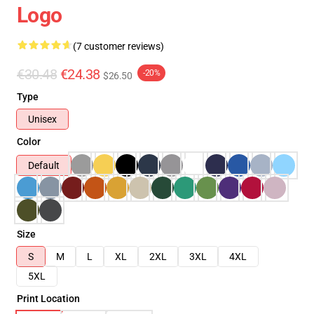
Logo
(7 customer reviews)
€30.48
€24.38
-20%
$26.50
Type
Unisex
Color
Default
Size
S
M
L
XL
2XL
3XL
4XL
5XL
Print Location