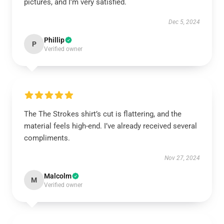
pictures, and I’m very satisfied.
Dec 5, 2024
Phillip
P
Verified owner
The The Strokes shirt’s cut is flattering, and the
material feels high-end. I’ve already received several
compliments.
Nov 27, 2024
Malcolm
M
Verified owner