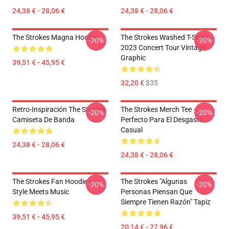
24,38 € - 28,06 €
24,38 € - 28,06 €
The Strokes Magna Hoodie
The Strokes Washed T-Shirts -
-20%
-20%
2023 Concert Tour Vintage
Graphic
39,51 € - 45,95 €
32,20 €
$35
Retro-Inspiración The Strokes
The Strokes Merch Tee –
-20%
-20%
Camiseta De Banda
Perfecto Para El Desgaste
Casual
24,38 € - 28,06 €
24,38 € - 28,06 €
The Strokes Fan Hoodie –
The Strokes "Algunas
-20%
-20%
Style Meets Music
Personas Piensan Que
Siempre Tienen Razón" Tapiz
39,51 € - 45,95 €
20,14 € - 27,96 €