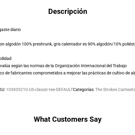
Descripción
gaste diario
 son algodón 100% preshrunk, gris calentador es 90% algodón/10% poliés
ilidad
evalúa según las normas de la Organización Internacional del Trabajo
o de fabricantes comprometidos a mejorar las prácticas de cultivo de al
KU
:
103935210-US-classic-tee-DEFAULT
Categorías
:
The Strokes Camiset
What Customers Say