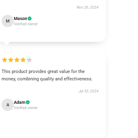
Nov 26, 2024
Mason
M
Verified owner
This product provides great value for the
money, combining quality and effectiveness.
Jul 30, 2024
Adam
A
Verified owner