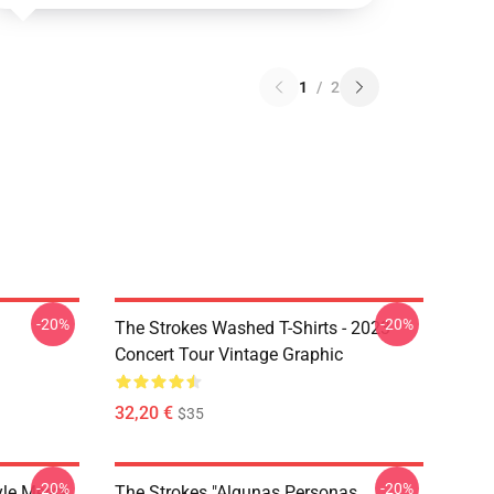
1
/
2
-20%
-20%
The Strokes Washed T-Shirts - 2023
Concert Tour Vintage Graphic
32,20 €
$35
-20%
-20%
yle Meets
The Strokes "Algunas Personas