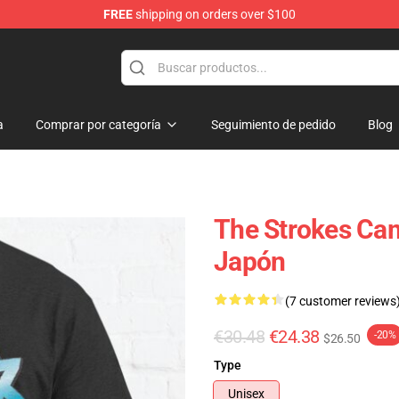
FREE
shipping on orders over $100
tore
a
Comprar por categoría
Seguimiento de pedido
Blog
The Strokes Cam
Japón
(7 customer reviews
€30.48
€24.38
-20%
$26.50
Type
Unisex