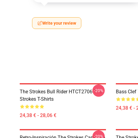
Write your review
-20%
The Strokes Bull Rider HTCT2706 The
Bass Clef 
Strokes T-Shirts
24,38 € - 
24,38 € - 28,06 €
-20%
Retro-Inspiración The Strokes Camiseta
The Strok