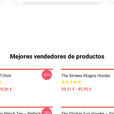
Mejores vendedores de productos
-20%
T-Shirt
The Strokes Magna Hoodie
28,06 €
39,51 € - 45,95 €
-20%
es Merch Tee – Perfecto Para
The Strokes Fan Hoodie – St