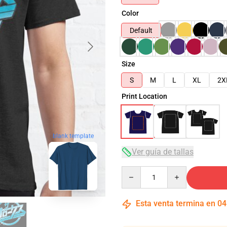
Color
Default
Size
S
M
L
XL
2X
Print Location
blank template
Ver guía de tallas
Quantity
Esta venta termina en
04