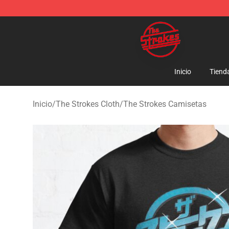
The Strokes Shop - Official The Strokes Merchandise S
Inicio
Tiend
Inicio
/
The Strokes Cloth
/
The Strokes Camisetas