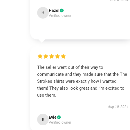
Dec 4, 2024
Hazel
H
Verified owner
The seller went out of their way to
communicate and they made sure that the The
Strokes shirts were exactly how I wanted
them! They also look great and I’m excited to
use them.
Aug 10, 2024
Evie
E
Verified owner