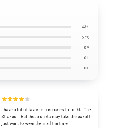
43%
57%
0%
0%
0%
I have a lot of favorite purchases from this The
Strokes... But these shirts may take the cake! I
just want to wear them all the time