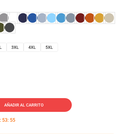
L
3XL
4XL
5XL
AÑADIR AL CARRITO
:
53
:
54