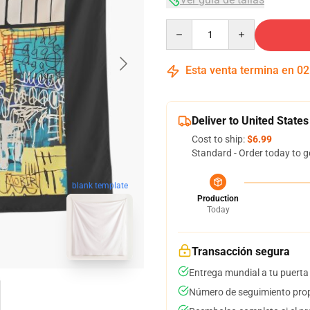
Quantity
Esta venta termina en
02
Deliver to United States
Cost to ship:
$6.99
Standard - Order today to g
blank template
Production
Today
Transacción segura
Entrega mundial a tu puerta
Número de seguimiento prop