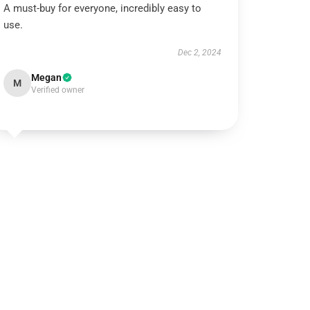
A must-buy for everyone, incredibly easy to
use.
Dec 2, 2024
Megan
M
Verified owner