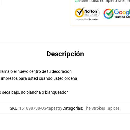
Reembolso completo si el pr
Descripción
llámalo el nuevo centro de tu decoración
nea, impresos para usted cuando usted ordena
 o seca bajo, no plancha o blanqueador
SKU
:
151898738-US-tapestry
Categorías
:
The Strokes Tapices
,