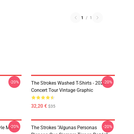
1
/
1
-20%
-20%
The Strokes Washed T-Shirts - 2023
Concert Tour Vintage Graphic
32,20 €
$35
-20%
-20%
yle Meets
The Strokes "Algunas Personas