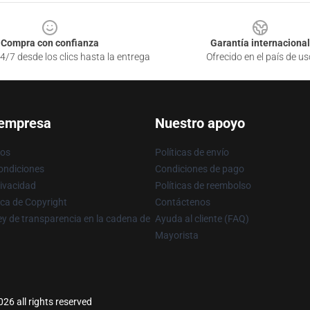
Compra con confianza
Garantía internacional
4/7 desde los clics hasta la entrega
Ofrecido en el país de us
 empresa
Nuestro apoyo
ros
Políticas de envío
ondiciones
Condiciones de pago
rivacidad
Políticas de reembolso
ica de Copyright
Contáctenos
y de transparencia en la cadena de
Ayuda al cliente (FAQ)
Mayorista
26 all rights reserved