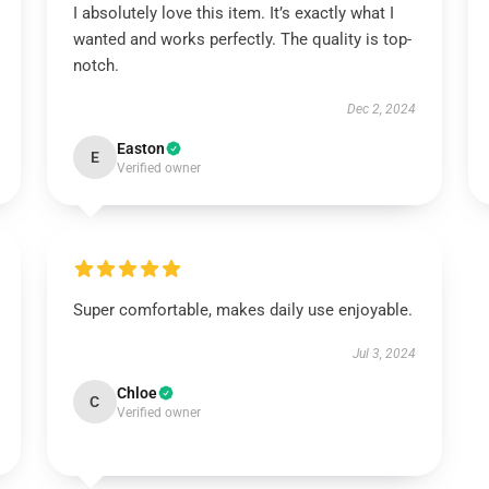
I absolutely love this item. It’s exactly what I
wanted and works perfectly. The quality is top-
notch.
Dec 2, 2024
Easton
E
Verified owner
Super comfortable, makes daily use enjoyable.
Jul 3, 2024
Chloe
C
Verified owner