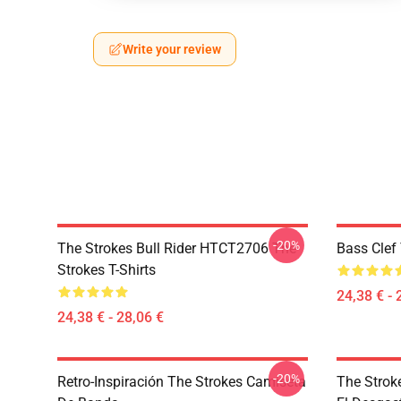
Write your review
-20%
The Strokes Bull Rider HTCT2706 The
Bass Clef 
Strokes T-Shirts
24,38 € - 
24,38 € - 28,06 €
-20%
Retro-Inspiración The Strokes Camiseta
The Strok