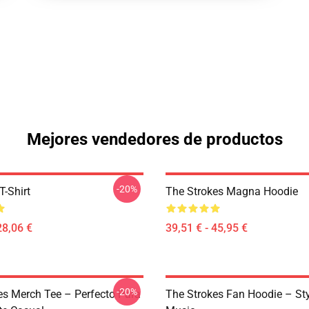
Mejores vendedores de productos
-20%
T-Shirt
The Strokes Magna Hoodie
28,06 €
39,51 € - 45,95 €
-20%
es Merch Tee – Perfecto Para
The Strokes Fan Hoodie – St