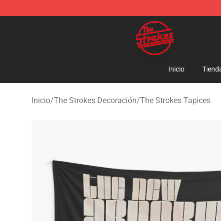
The Strokes Shop - Official The Strokes Merchandise S
Inicio
Tiend
Inicio
/
The Strokes Decoración
/
The Strokes Tapices