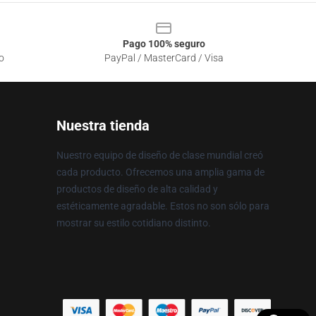
Pago 100% seguro
o
PayPal / MasterCard / Visa
Nuestra tienda
Nuestro equipo de diseño de clase mundial creó
cada producto. Ofrecemos una amplia gama de
productos de diseño de alta calidad y
estéticamente agradable. Estos no son sólo para
mostrar su estilo cotidiano distinto.