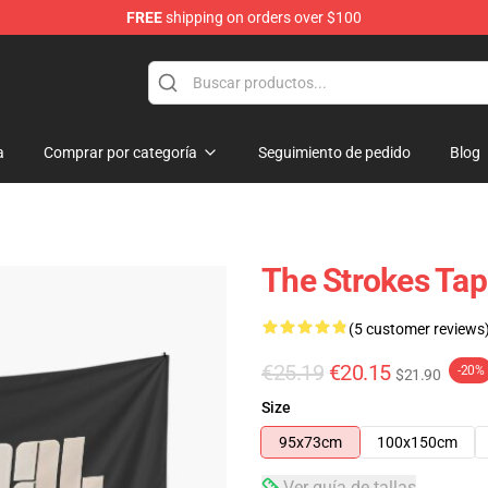
FREE
shipping on orders over $100
tore
a
Comprar por categoría
Seguimiento de pedido
Blog
The Strokes Tap
(5 customer reviews
€25.19
€20.15
-20%
$21.90
Size
95x73cm
100x150cm
Ver guía de tallas