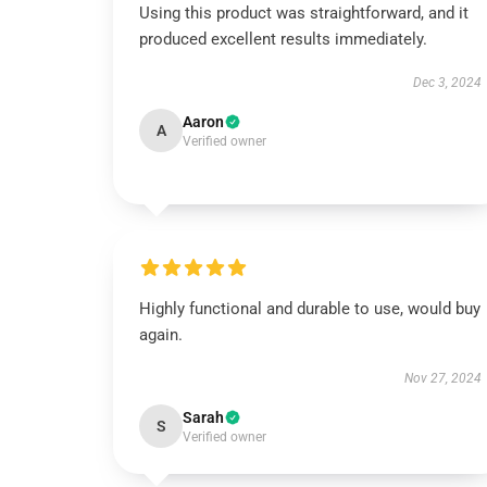
Using this product was straightforward, and it
produced excellent results immediately.
Dec 3, 2024
Aaron
A
Verified owner
Highly functional and durable to use, would buy
again.
Nov 27, 2024
Sarah
S
Verified owner