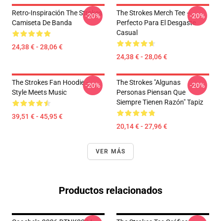
Retro-Inspiración The Strokes
The Strokes Merch Tee –
-20%
-20%
Camiseta De Banda
Perfecto Para El Desgaste
Casual
24,38 € - 28,06 €
24,38 € - 28,06 €
The Strokes Fan Hoodie –
The Strokes "Algunas
-20%
-20%
Style Meets Music
Personas Piensan Que
Siempre Tienen Razón" Tapiz
39,51 € - 45,95 €
20,14 € - 27,96 €
VER MÁS
Productos relacionados