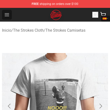
FREE
shipping on orders over $100
The Strokes Shop - Official The Strokes Merchandise Sto
Open menu
Inicio
/
The Strokes Cloth
/
The Strokes Camisetas