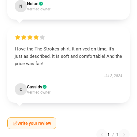
Nolan
N
Verified owner
I love the The Strokes shirt, it arrived on time, it’s
just as described. It is soft and comfortable! And the
price was fair!
Jul 2, 2024
Cassidy
C
Verified owner
Write your review
1
/
1