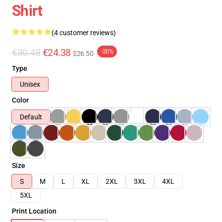
Shirt
(4 customer reviews)
€30.48
€24.38
-20%
$26.50
Type
Unisex
Color
Default
Size
S
M
L
XL
2XL
3XL
4XL
5XL
Print Location