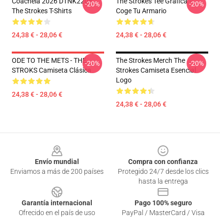
Coachela 2026 DTNK2204
The Strokes Tee Gráfica –
-20%
-20%
The Strokes T-Shirts
Coge Tu Armario
24,38 € - 28,06 €
24,38 € - 28,06 €
ODE TO THE METS - THE
The Strokes Merch The
-20%
-20%
STROKS Camiseta Clásica
Strokes Camiseta Esencial
Logo
24,38 € - 28,06 €
24,38 € - 28,06 €
Footer
Envío mundial
Compra con confianza
Enviamos a más de 200 países
Protegido 24/7 desde los clics
hasta la entrega
Garantía internacional
Pago 100% seguro
Ofrecido en el país de uso
PayPal / MasterCard / Visa