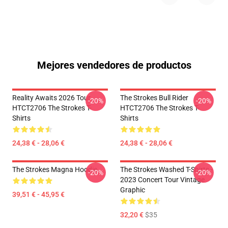
Mejores vendedores de productos
Reality Awaits 2026 Tour
The Strokes Bull Rider
-20%
-20%
HTCT2706 The Strokes T-
HTCT2706 The Strokes T-
Shirts
Shirts
24,38 € - 28,06 €
24,38 € - 28,06 €
The Strokes Magna Hoodie
The Strokes Washed T-Shirts -
-20%
-20%
2023 Concert Tour Vintage
Graphic
39,51 € - 45,95 €
32,20 €
$35