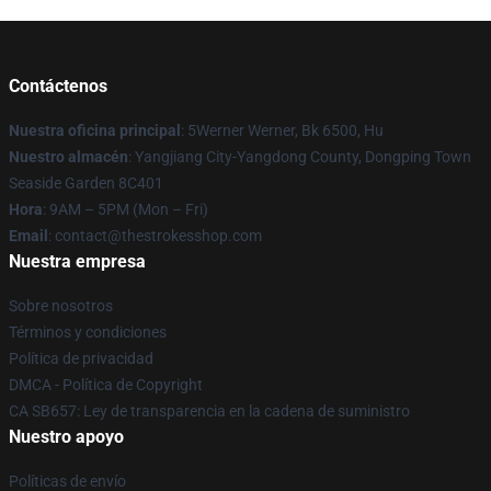
Contáctenos
Nuestra oficina principal
: 5Werner Werner, Bk 6500, Hu
Nuestro almacén
: Yangjiang City-Yangdong County, Dongping Town
Seaside Garden 8C401
Hora
: 9AM – 5PM (Mon – Fri)
Email
: contact@thestrokesshop.com
Nuestra empresa
Sobre nosotros
Términos y condiciones
Política de privacidad
DMCA - Política de Copyright
CA SB657: Ley de transparencia en la cadena de suministro
Nuestro apoyo
Políticas de envío