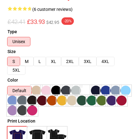
(6 customer reviews)
£42.41
£33.93
-20%
$42.95
Type
Unisex
Size
S
M
L
XL
2XL
3XL
4XL
5XL
Color
Default
Print Location