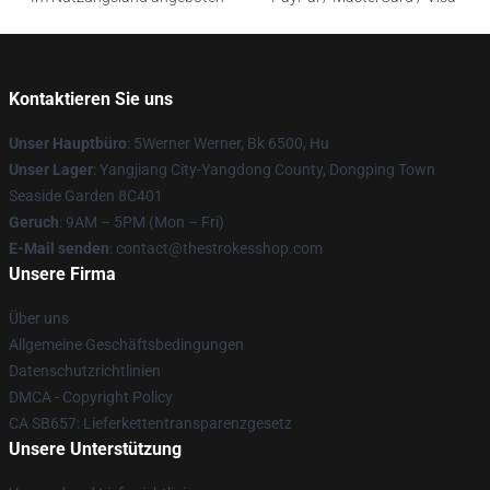
Kontaktieren Sie uns
Unser Hauptbüro
: 5Werner Werner, Bk 6500, Hu
Unser Lager
: Yangjiang City-Yangdong County, Dongping Town
Seaside Garden 8C401
Geruch
: 9AM – 5PM (Mon – Fri)
E-Mail senden
: contact@thestrokesshop.com
Unsere Firma
Über uns
Allgemeine Geschäftsbedingungen
Datenschutzrichtlinien
DMCA - Copyright Policy
CA SB657: Lieferkettentransparenzgesetz
Unsere Unterstützung