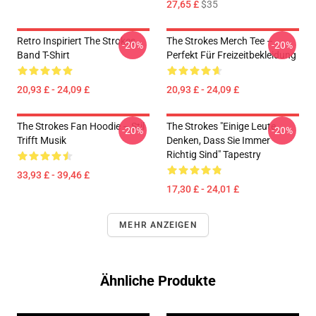
27,65 £
$35
Retro Inspiriert The Strokes
The Strokes Merch Tee –
-20%
-20%
Band T-Shirt
Perfekt Für Freizeitbekleidung
20,93 £ - 24,09 £
20,93 £ - 24,09 £
The Strokes Fan Hoodie – Stil
The Strokes "Einige Leute
-20%
-20%
Trifft Musik
Denken, Dass Sie Immer
Richtig Sind" Tapestry
33,93 £ - 39,46 £
17,30 £ - 24,01 £
MEHR ANZEIGEN
Ähnliche Produkte