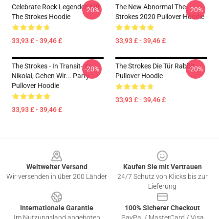
Celebrate Rock Legenden Mit
The New Abnormal The
-20%
-20%
The Strokes Hoodie
Strokes 2020 Pullover Hoodie
33,93 £ - 39,46 £
33,93 £ - 39,46 £
The Strokes - In Transit- Yo
The Strokes Die Tür Rabbit
-20%
-20%
Nikolai, Gehen Wir... Party
Pullover Hoodie
Pullover Hoodie
33,93 £ - 39,46 £
33,93 £ - 39,46 £
Footer
Weltweiter Versand
Kaufen Sie mit Vertrauen
Wir versenden in über 200 Länder
24/7 Schutz von Klicks bis zur
Lieferung
Internationale Garantie
100% Sicherer Checkout
Im Nutzungsland angeboten
PayPal / MasterCard / Visa