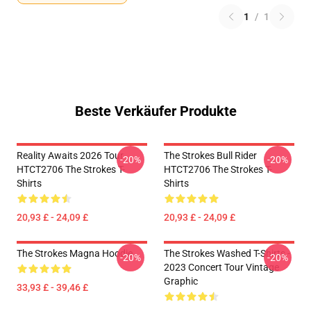
1
/
1
Beste Verkäufer Produkte
Reality Awaits 2026 Tour
The Strokes Bull Rider
-20%
-20%
HTCT2706 The Strokes T-
HTCT2706 The Strokes T-
Shirts
Shirts
20,93 £ - 24,09 £
20,93 £ - 24,09 £
The Strokes Magna Hoodie
The Strokes Washed T-Shirts -
-20%
-20%
2023 Concert Tour Vintage
Graphic
33,93 £ - 39,46 £