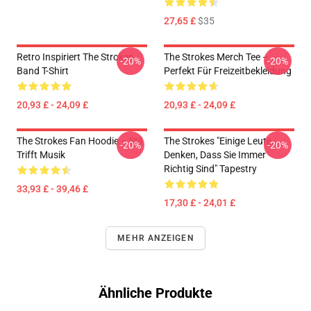
27,65 £
$35
Retro Inspiriert The Strokes
The Strokes Merch Tee –
-20%
-20%
Band T-Shirt
Perfekt Für Freizeitbekleidung
20,93 £ - 24,09 £
20,93 £ - 24,09 £
The Strokes Fan Hoodie – Stil
The Strokes "Einige Leute
-20%
-20%
Trifft Musik
Denken, Dass Sie Immer
Richtig Sind" Tapestry
33,93 £ - 39,46 £
17,30 £ - 24,01 £
MEHR ANZEIGEN
Ähnliche Produkte