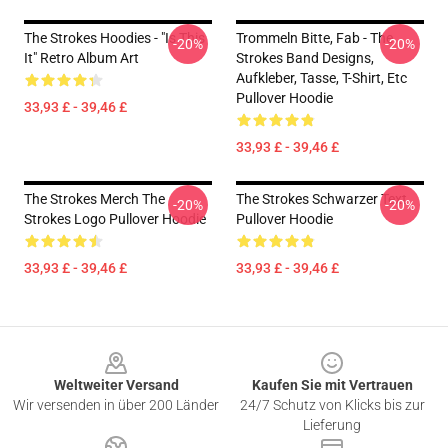
The Strokes Hoodies - "Is This
Trommeln Bitte, Fab - The
-20%
-20%
It" Retro Album Art
Strokes Band Designs,
Aufkleber, Tasse, T-Shirt, Etc
Pullover Hoodie
33,93 £ - 39,46 £
33,93 £ - 39,46 £
The Strokes Merch The
The Strokes Schwarzer Text
-20%
-20%
Strokes Logo Pullover Hoodie
Pullover Hoodie
33,93 £ - 39,46 £
33,93 £ - 39,46 £
Footer
Weltweiter Versand
Kaufen Sie mit Vertrauen
Wir versenden in über 200 Länder
24/7 Schutz von Klicks bis zur
Lieferung