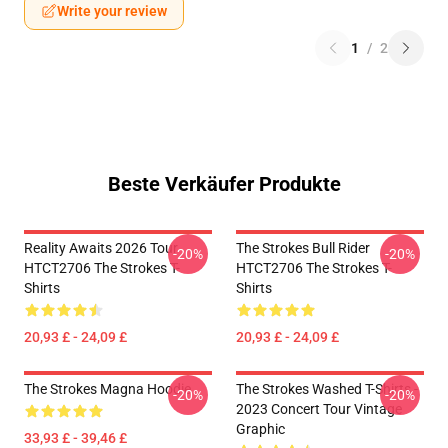
Write your review
1
/
2
Beste Verkäufer Produkte
Reality Awaits 2026 Tour
The Strokes Bull Rider
-20%
-20%
HTCT2706 The Strokes T-
HTCT2706 The Strokes T-
Shirts
Shirts
20,93 £ - 24,09 £
20,93 £ - 24,09 £
The Strokes Magna Hoodie
The Strokes Washed T-Shirts -
-20%
-20%
2023 Concert Tour Vintage
Graphic
33,93 £ - 39,46 £