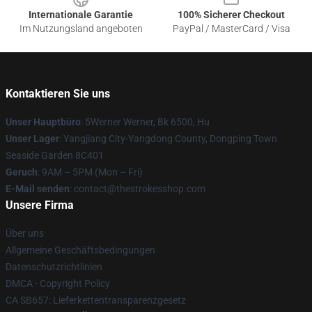
Internationale Garantie
100% Sicherer Checkout
Im Nutzungsland angeboten
PayPal / MasterCard / Visa
Kontaktieren Sie uns
Unser Hauptbüro
: 5Werner Werner, Bk 6500, Hu
Unser Lager
: Yangjiang City-Yangdong County, Dongping Town
Seaside Garden 8C401
Geruch
: 9AM – 5PM (Mon – Fri)
E-Mail senden
: contact@thestrokesshop.com
Unsere Firma
Über uns
Allgemeine Geschäftsbedingungen
Datenschutzrichtlinien
DMCA - Copyright Policy
CA SB657: Lieferkettentransparenzgesetz