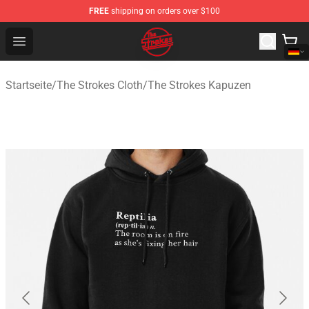
FREE
shipping on orders over $100
The Strokes Shop - Official The Strokes Merchandise Sto
Open menu
Startseite
/
The Strokes Cloth
/
The Strokes Kapuzen