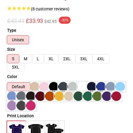
(8 customer reviews)
£42.41
£33.93
-20%
$42.95
Type
Unisex
Size
S
M
L
XL
2XL
3XL
4XL
5XL
Color
Default
Print Location