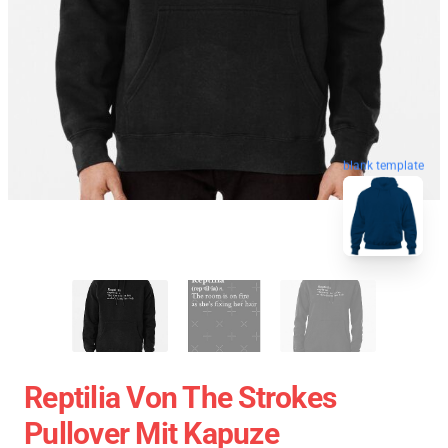
blank template
Reptilia Von The Strokes
Pullover Mit Kapuze