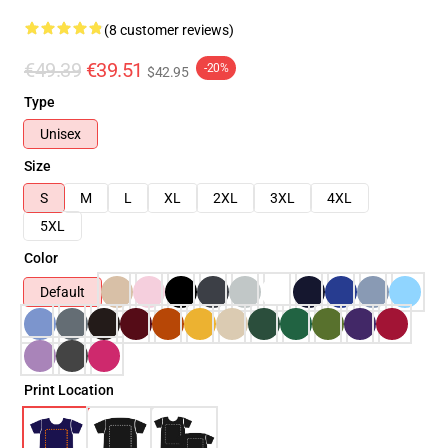
(8 customer reviews)
€49.39
€39.51
-20%
$42.95
Type
Unisex
Size
S
M
L
XL
2XL
3XL
4XL
5XL
Color
Default
Print Location