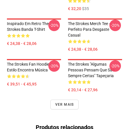
€ 32,20
$35
Inspirado Em Retro The
The Strokes Merch Tee –
-20%
-20%
Strokes Banda T-Shirt
Perfeito Para Desgaste
Casual
€ 24,38 - € 28,06
€ 24,38 - € 28,06
The Strokes Fan Hoodie –
The Strokes "Algumas
-20%
-20%
Estilo Encontra Música
Pessoas Pensam Que São
Sempre Certas" Tapeçaria
€ 39,51 - € 45,95
€ 20,14 - € 27,96
VER MAIS
Produtos relacionados