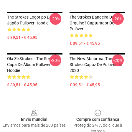
The Strokes Logotipo Do
The Strokes Bandeira Do
-20%
-20%
Japão Pullover Hoodie
Orgulho? Capturador De
Pulôver
€ 39,51 - € 45,95
€ 39,51 - € 45,95
Olá Ze Strokes - The Strokes
The New Abnormal The
-20%
-20%
Capa De Álbum Pullover
Strokes Capuz De Pulôver De
Hoodie
2020
€ 39,51 - € 45,95
€ 39,51 - € 45,95
Footer
Envio mundial
Compre com confiança
Enviamos para mais de 200 países
Protegido 24/7, do clique à
entrega