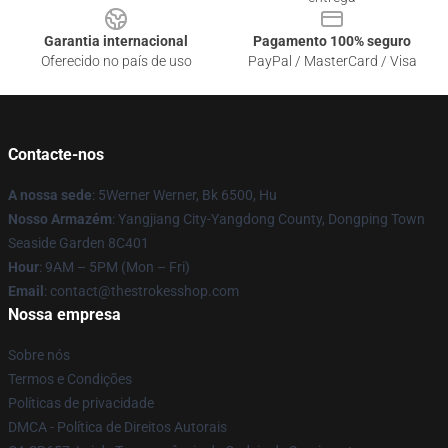
Garantia internacional
Pagamento 100% seguro
Oferecido no país de uso
PayPal / MasterCard / Visa
Contacte-nos
A nossa sede
: 5Werner Werner, Bk 6500, Hu
Nosso Armazém
: Yangjiang City-Yangdong County, Dongping Town
Seaside Garden 8C401
Hour
: 9AM – 5PM (Mon – Fri)
Email
: contact@thestrokesshop.com
Nossa empresa
Sobre nós
Termos e Condições
Políticas de privacidade
DMCA - Política de Direitos Autorais