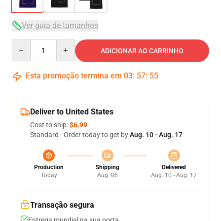
Ver guia de tamanhos
Quantity
ADICIONAR AO CARRINHO
Esta promoção termina em
03
:
57
:
54
Deliver to United States
Cost to ship:
$6.99
Standard - Order today to get by
Aug. 10 - Aug. 17
Production
Shipping
Delivered
Today
Aug. 06
Aug. 10 - Aug. 17
Transação segura
Entrega mundial na sua porta