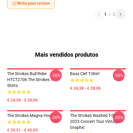
Write your review
1
/
2
Mais vendidos produtos
The Strokes Bull Rider
Bass Clef T-Shirt
-20%
-20%
HTCT2706 The Strokes T-
Shirts
€ 24,38 - € 28,06
€ 24,38 - € 28,06
The Strokes Magna Hoodie
The Strokes Washed T-Shirts -
-20%
-20%
2023 Concert Tour Vintage
Graphic
€ 39,51 - € 45,95