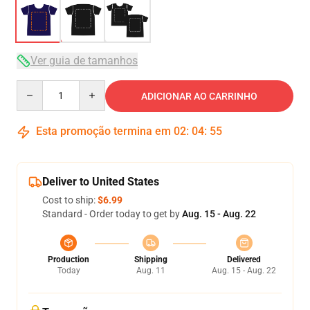
Ver guia de tamanhos
Quantity
ADICIONAR AO CARRINHO
Esta promoção termina em
02
:
04
:
54
Deliver to United States
Cost to ship:
$6.99
Standard - Order today to get by
Aug. 15 - Aug. 22
Production
Shipping
Delivered
Today
Aug. 11
Aug. 15 - Aug. 22