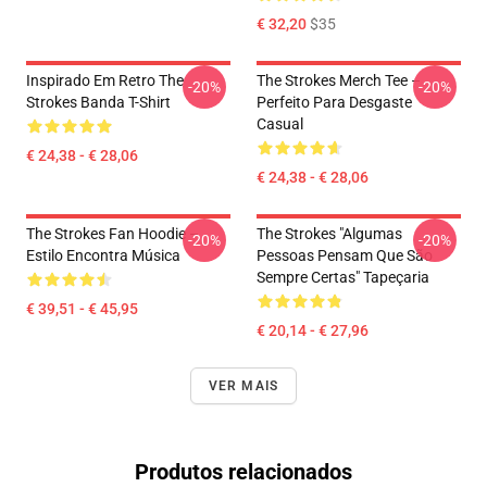
€ 32,20
$35
Inspirado Em Retro The
The Strokes Merch Tee –
-20%
-20%
Strokes Banda T-Shirt
Perfeito Para Desgaste
Casual
€ 24,38 - € 28,06
€ 24,38 - € 28,06
The Strokes Fan Hoodie –
The Strokes "Algumas
-20%
-20%
Estilo Encontra Música
Pessoas Pensam Que São
Sempre Certas" Tapeçaria
€ 39,51 - € 45,95
€ 20,14 - € 27,96
VER MAIS
Produtos relacionados