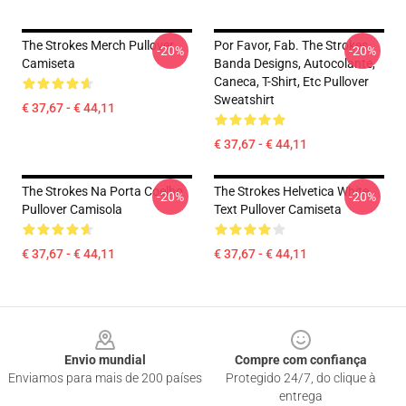
The Strokes Merch Pullover
Por Favor, Fab. The Strokes
-20%
-20%
Camiseta
Banda Designs, Autocolante,
Caneca, T-Shirt, Etc Pullover
Sweatshirt
€ 37,67 - € 44,11
€ 37,67 - € 44,11
The Strokes Na Porta Coelho
The Strokes Helvetica White
-20%
-20%
Pullover Camisola
Text Pullover Camiseta
€ 37,67 - € 44,11
€ 37,67 - € 44,11
Footer
Envio mundial
Compre com confiança
Enviamos para mais de 200 países
Protegido 24/7, do clique à
entrega