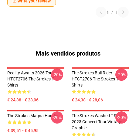
Write your review
1
/
1
Mais vendidos produtos
Reality Awaits 2026 Tour
The Strokes Bull Rider
-20%
-20%
HTCT2706 The Strokes T-
HTCT2706 The Strokes T-
Shirts
Shirts
€ 24,38 - € 28,06
€ 24,38 - € 28,06
The Strokes Magna Hoodie
The Strokes Washed T-Shirts -
-20%
-20%
2023 Concert Tour Vintage
Graphic
€ 39,51 - € 45,95