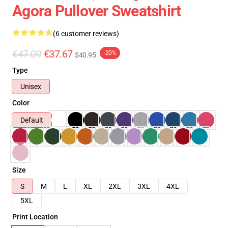
Agora Pullover Sweatshirt
(6 customer reviews)
€47.09
€37.67
-20%
$40.95
Type
Unisex
Color
Default
Size
S
M
L
XL
2XL
3XL
4XL
5XL
Print Location