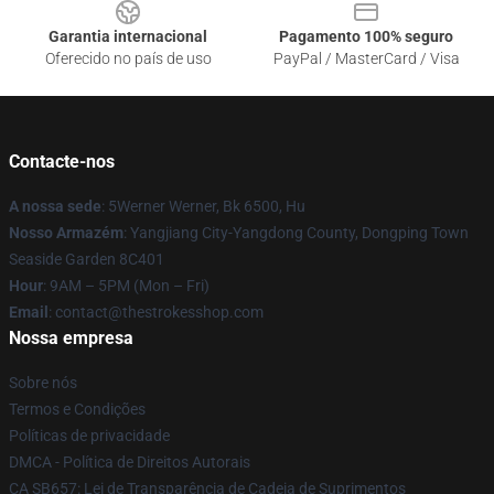
Garantia internacional
Pagamento 100% seguro
Oferecido no país de uso
PayPal / MasterCard / Visa
Contacte-nos
A nossa sede
: 5Werner Werner, Bk 6500, Hu
Nosso Armazém
: Yangjiang City-Yangdong County, Dongping Town
Seaside Garden 8C401
Hour
: 9AM – 5PM (Mon – Fri)
Email
: contact@thestrokesshop.com
Nossa empresa
Sobre nós
Termos e Condições
Políticas de privacidade
DMCA - Política de Direitos Autorais
CA SB657: Lei de Transparência de Cadeia de Suprimentos