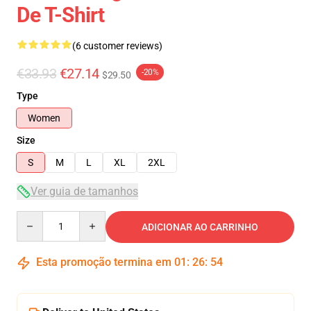
De T-Shirt
(6 customer reviews)
€33.93
€27.14
-20%
$29.50
Type
Women
Size
S
M
L
XL
2XL
Ver guia de tamanhos
Quantity
ADICIONAR AO CARRINHO
Esta promoção termina em
01
:
26
:
53