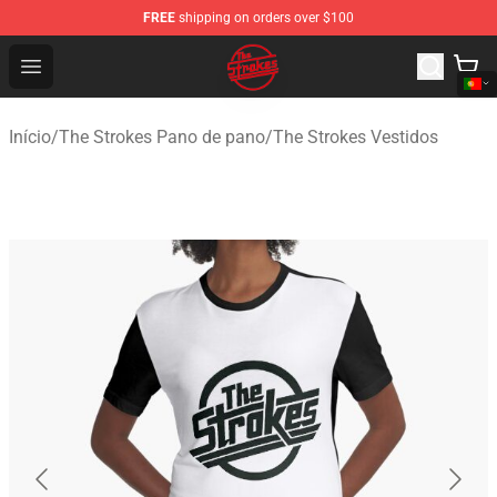
FREE
shipping on orders over $100
The Strokes Shop - Official The Strokes Merchandise Sto
Open menu
Início
/
The Strokes Pano de pano
/
The Strokes Vestidos