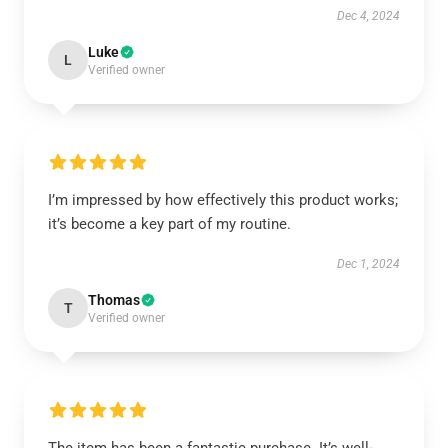
Dec 4, 2024
Luke
L
Verified owner
I’m impressed by how effectively this product works;
it’s become a key part of my routine.
Dec 1, 2024
Thomas
T
Verified owner