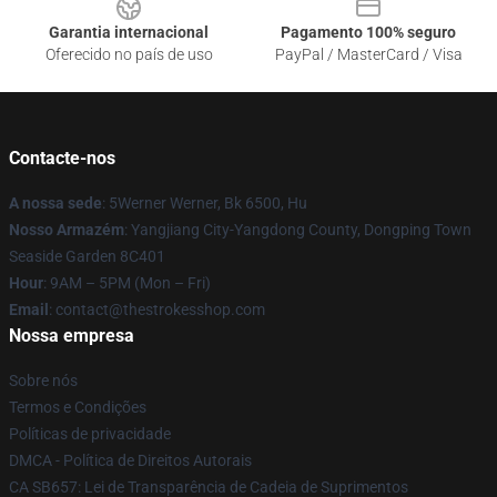
Garantia internacional
Pagamento 100% seguro
Oferecido no país de uso
PayPal / MasterCard / Visa
Contacte-nos
A nossa sede
: 5Werner Werner, Bk 6500, Hu
Nosso Armazém
: Yangjiang City-Yangdong County, Dongping Town
Seaside Garden 8C401
Hour
: 9AM – 5PM (Mon – Fri)
Email
: contact@thestrokesshop.com
Nossa empresa
Sobre nós
Termos e Condições
Políticas de privacidade
DMCA - Política de Direitos Autorais
CA SB657: Lei de Transparência de Cadeia de Suprimentos