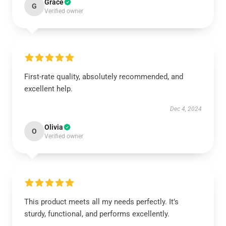
Grace
G
Verified owner
First-rate quality, absolutely recommended, and
excellent help.
Dec 4, 2024
Olivia
O
Verified owner
This product meets all my needs perfectly. It’s
sturdy, functional, and performs excellently.