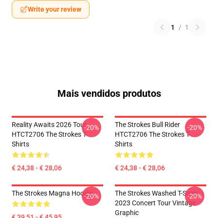
Write your review
1
/
1
Mais vendidos produtos
Reality Awaits 2026 Tour
The Strokes Bull Rider
-20%
-20%
HTCT2706 The Strokes T-
HTCT2706 The Strokes T-
Shirts
Shirts
€ 24,38 - € 28,06
€ 24,38 - € 28,06
The Strokes Magna Hoodie
The Strokes Washed T-Shirts -
-20%
-20%
2023 Concert Tour Vintage
Graphic
€ 39,51 - € 45,95