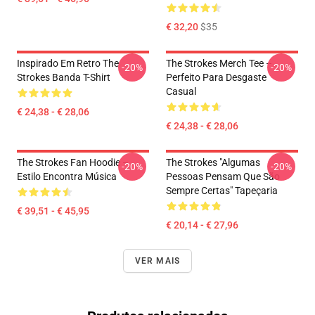
€ 32,20
$35
Inspirado Em Retro The
The Strokes Merch Tee –
-20%
-20%
Strokes Banda T-Shirt
Perfeito Para Desgaste
Casual
€ 24,38 - € 28,06
€ 24,38 - € 28,06
The Strokes Fan Hoodie –
The Strokes "Algumas
-20%
-20%
Estilo Encontra Música
Pessoas Pensam Que São
Sempre Certas" Tapeçaria
€ 39,51 - € 45,95
€ 20,14 - € 27,96
VER MAIS