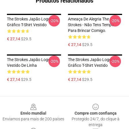
Produtos relacionados
The Strokes Japão Logotipo
Ameaça De Alegria The
-20%
-20%
Gráfico T-Shirt Vestido
Strokes - Não Tens Tempo
Para Brincar Comigo.
€ 27,14
$29.5
€ 27,14
$29.5
The Strokes Japão Logo
The Strokes Japão Logotipo
-20%
-20%
Vestido De Linha
Gráfico T-Shirt Vestido
€ 27,14
$29.5
€ 27,14
$29.5
Footer
Envio mundial
Compre com confiança
Enviamos para mais de 200 países
Protegido 24/7, do clique à
entrega