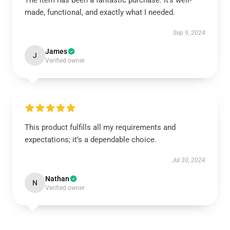
The item has been a fantastic purchase. It’s well-
made, functional, and exactly what I needed.
Sep 9, 2024
James
J
Verified owner
This product fulfills all my requirements and
expectations; it’s a dependable choice.
Jul 30, 2024
Nathan
N
Verified owner