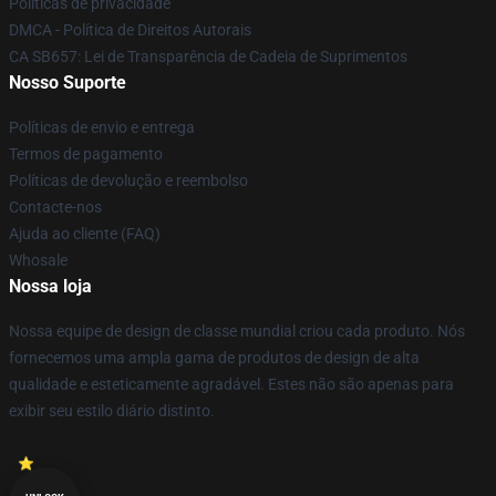
Políticas de privacidade
DMCA - Política de Direitos Autorais
CA SB657: Lei de Transparência de Cadeia de Suprimentos
Nosso Suporte
Políticas de envio e entrega
Termos de pagamento
Políticas de devolução e reembolso
Contacte-nos
Ajuda ao cliente (FAQ)
Whosale
Nossa loja
Nossa equipe de design de classe mundial criou cada produto. Nós
fornecemos uma ampla gama de produtos de design de alta
qualidade e esteticamente agradável. Estes não são apenas para
exibir seu estilo diário distinto.