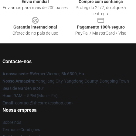
Envio mundial
Compre com confiança
Enviamos para mais de 200 países
Protegido 24/7, do clique à
entrega
Garantia internacional
Pagamento 100% seguro
Oferecido no país de uso
PayPal / MasterCard / Visa
Contacte-nos
A nossa sede
: 5Werner Werner, Bk 6500, Hu
Nosso Armazém
: Yangjiang City-Yangdong County, Dongping Town
Seaside Garden 8C401
Hour
: 9AM – 5PM (Mon – Fri)
Email
: contact@thestrokesshop.com
Nossa empresa
Sobre nós
Termos e Condições