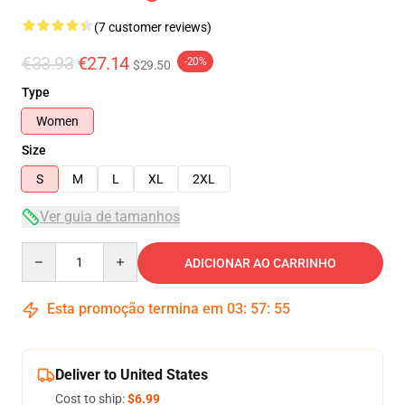
(7 customer reviews)
€33.93
€27.14
-20%
$29.50
Type
Women
Size
S
M
L
XL
2XL
Ver guia de tamanhos
Quantity
ADICIONAR AO CARRINHO
Esta promoção termina em
03
:
57
:
54
Deliver to United States
Cost to ship:
$6.99