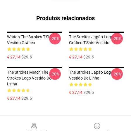
Produtos relacionados
Wadah The Strokes T-Shirt
The Strokes Japão Logotipo
-20%
-20%
Vestido Gráfico
Gráfico T-Shirt Vestido
€ 27,14
$29.5
€ 27,14
$29.5
The Strokes Merch The
The Strokes Japão Logo
-20%
-20%
Strokes Logo Vestido De
Vestido De Linha
Linha
€ 27,14
$29.5
€ 27,14
$29.5
Footer