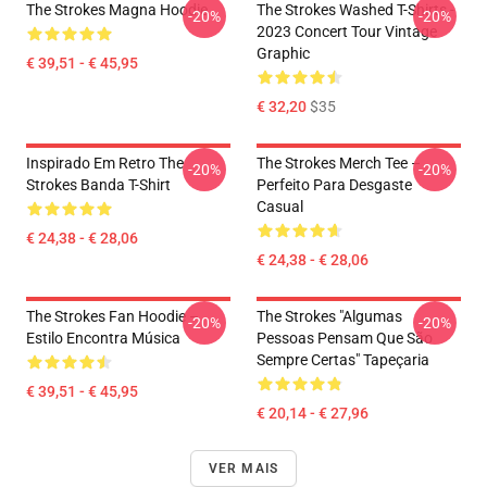
The Strokes Magna Hoodie
The Strokes Washed T-Shirts -
-20%
-20%
2023 Concert Tour Vintage
Graphic
€ 39,51 - € 45,95
€ 32,20
$35
Inspirado Em Retro The
The Strokes Merch Tee –
-20%
-20%
Strokes Banda T-Shirt
Perfeito Para Desgaste
Casual
€ 24,38 - € 28,06
€ 24,38 - € 28,06
The Strokes Fan Hoodie –
The Strokes "Algumas
-20%
-20%
Estilo Encontra Música
Pessoas Pensam Que São
Sempre Certas" Tapeçaria
€ 39,51 - € 45,95
€ 20,14 - € 27,96
VER MAIS