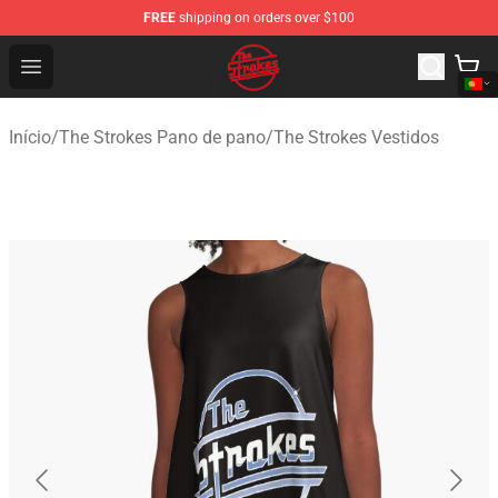
FREE
shipping on orders over $100
The Strokes Shop - Official The Strokes Merchandise Sto
Open menu
Início
/
The Strokes Pano de pano
/
The Strokes Vestidos