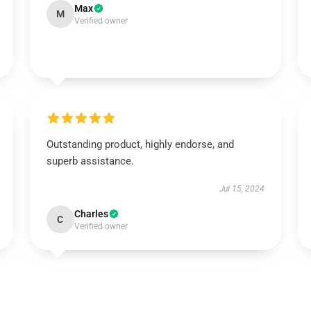
Max
M
Verified owner
Outstanding product, highly endorse, and
superb assistance.
Jul 15, 2024
Charles
C
Verified owner