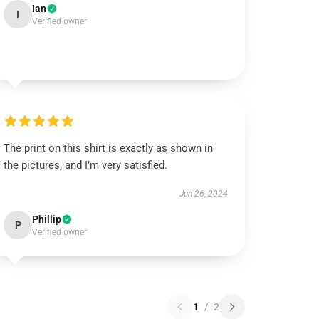
Ian
I
Verified owner
The print on this shirt is exactly as shown in
the pictures, and I’m very satisfied.
Jun 26, 2024
Phillip
P
Verified owner
1
/
2