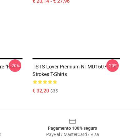
€ 20,14 - € 27,96
-20%
-20%
ure "Room
TSTS Lover Premium NTMD1607 The
Strokes T-Shirts
€ 32,20
$35
Pagamento 100% seguro
o
PayPal / MasterCard / Visa