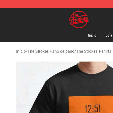
The Strokes Shop - Official The Strokes Merchandise S
Início
Loja
Início
/
The Strokes Pano de pano
/
The Strokes T-shirts