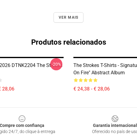
VER MAIS
Produtos relacionados
-20%
 2026 DTNK2204 The Strokes
The Strokes T-Shirts - Signat
On Fire" Abstract Album
€ 28,06
€ 24,38 - € 28,06
Compre com confiança
Garantia internacional
gido 24/7, do clique à entrega
Oferecido no país de us