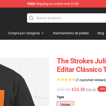
FREE
shipping on orders over $100
tore
Compre por categoria
Rastreamento de pedido
Blog
The Strokes Jul
Editar Clássico 
(7 customer reviews
€30.48
€24.38
-20%
$26.50
Type
Unisex