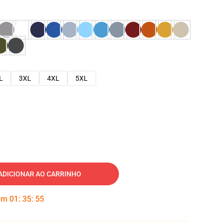
L
3XL
4XL
5XL
ADICIONAR AO CARRINHO
 em
01
:
35
:
54