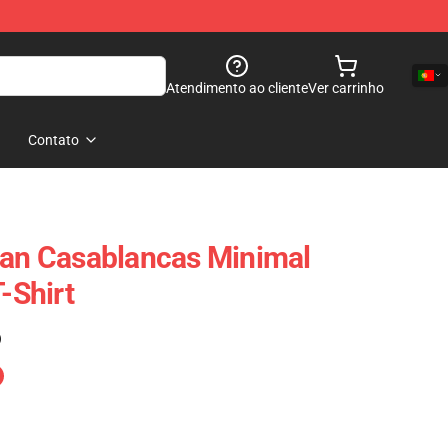
Atendimento ao cliente
Ver carrinho
Contato
ian Casablancas Minimal
T-Shirt
)