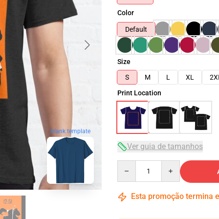
Color
Default
Size
S
M
L
XL
2X
Print Location
blank template
Ver guia de tamanhos
Quantity
Esta promoção termina