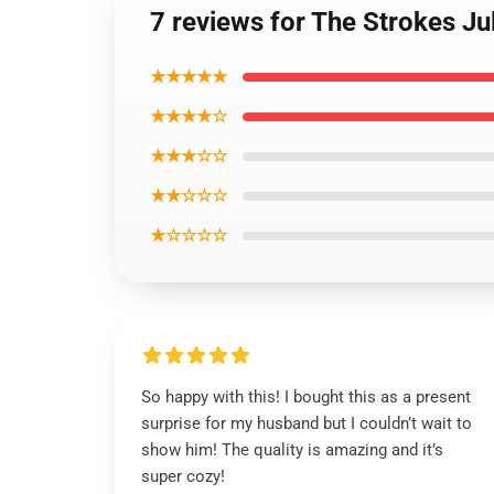
7 reviews for The Strokes Ju
★★★★★
★★★★☆
★★★☆☆
★★☆☆☆
★☆☆☆☆
So happy with this! I bought this as a present
surprise for my husband but I couldn’t wait to
show him! The quality is amazing and it’s
super cozy!