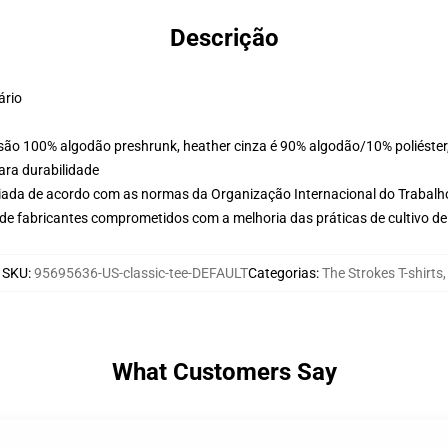
Descrição
ário
 são 100% algodão preshrunk, heather cinza é 90% algodão/10% poliéster,
ara durabilidade
aliada de acordo com as normas da Organização Internacional do Trabalh
de fabricantes comprometidos com a melhoria das práticas de cultivo de
SKU
:
95695636-US-classic-tee-DEFAULT
Categorias
:
The Strokes T-shirts
,
What Customers Say