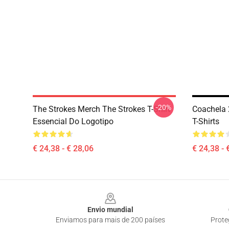
-20%
The Strokes Merch The Strokes T-Shirt
Coachela
Essencial Do Logotipo
T-Shirts
€ 24,38 - € 28,06
€ 24,38 - 
Footer
Envio mundial
Enviamos para mais de 200 países
Prote