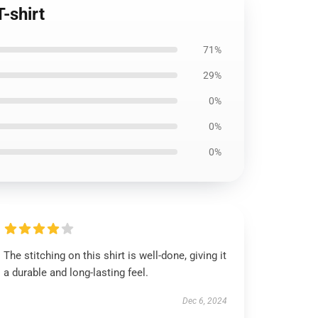
-shirt
71%
29%
0%
0%
0%
The stitching on this shirt is well-done, giving it
a durable and long-lasting feel.
Dec 6, 2024