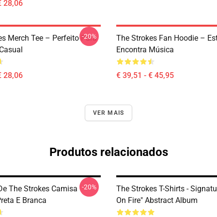
€ 28,06
-20%
es Merch Tee – Perfeito Para
The Strokes Fan Hoodie – Est
Casual
Encontra Música
€ 28,06
€ 39,51 - € 45,95
VER MAIS
Produtos relacionados
-20%
e The Strokes Camisa
The Strokes T-Shirts - Signat
Preta E Branca
On Fire" Abstract Album