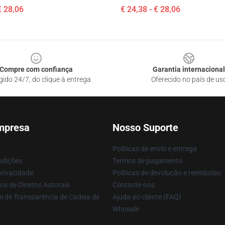
€ 28,06
€ 24,38 - € 28,06
Compre com confiança
Garantia internacional
gido 24/7, do clique à entrega
Oferecido no país de us
mpresa
Nosso Suporte
Políticas de envio e entrega
ndições
Termos de pagamento
privacidade
Políticas de devolução e reembolso
ca de Direitos Autorais
Contacte-nos
i de Transparência de Cadeia de
Ajuda ao cliente (FAQ)
Whosale