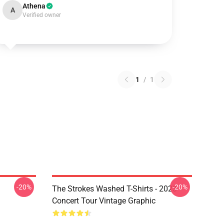
Athena
A
Verified owner
1
/
1
-20%
-20%
The Strokes Washed T-Shirts - 2023
Concert Tour Vintage Graphic