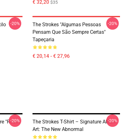
€ 32,20
$35
-20%
-20%
ilo
The Strokes "Algumas Pessoas
Pensam Que São Sempre Certas"
Tapeçaria
€ 20,14 - € 27,96
-20%
-20%
ure "Room
The Strokes T-Shirt – Signature Album
Art: The New Abnormal