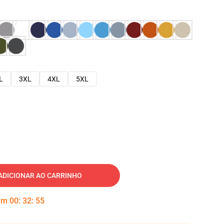
L
3XL
4XL
5XL
ADICIONAR AO CARRINHO
 em
00
:
32
:
54