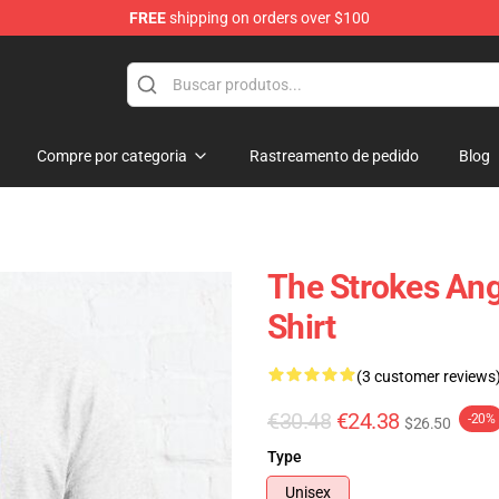
FREE
shipping on orders over $100
tore
Compre por categoria
Rastreamento de pedido
Blog
The Strokes Angl
Shirt
(3 customer reviews
€30.48
€24.38
-20%
$26.50
Type
Unisex