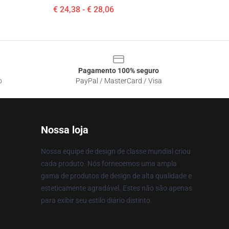
€ 24,38 - € 28,06
Pagamento 100% seguro
o
PayPal / MasterCard / Visa
Nossa loja
Nossa equipe de design de classe mundial criou
cada produto. Nós fornecemos uma ampla
gama de produtos de design de alta qualidade e
esteticamente agradável. Estes não são apenas
para exibir seu estilo diário distinto.