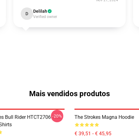
Nov 27, 2024
Delilah
D
Verified owner
Mais vendidos produtos
-20%
es Bull Rider HTCT2706 The
The Strokes Magna Hoodie
Shirts
€ 39,51 - € 45,95