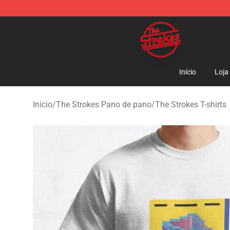
The Strokes Shop - Official The Strokes Merchandise S
Início
Loja
Início
/
The Strokes Pano de pano
/
The Strokes T-shirts