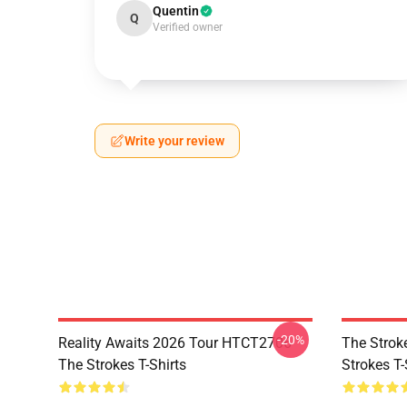
Quentin
Q
Verified owner
Write your review
-20%
Reality Awaits 2026 Tour HTCT2706
The Strok
The Strokes T-Shirts
Strokes T-