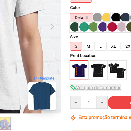
Color
Default
Size
S
M
L
XL
2X
Print Location
blank template
Ver guia de tamanhos
Quantity
Esta promoção termina