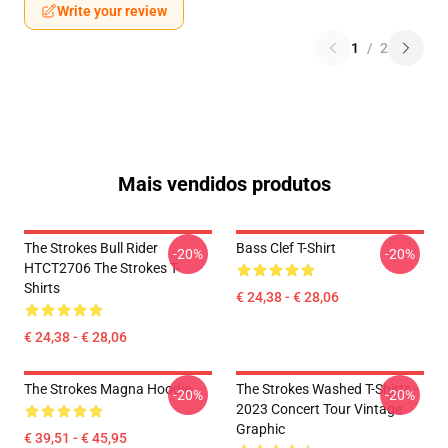
Write your review
1
/
2
Mais vendidos produtos
The Strokes Bull Rider
Bass Clef T-Shirt
-20%
-20%
HTCT2706 The Strokes T-
Shirts
€ 24,38 - € 28,06
€ 24,38 - € 28,06
The Strokes Magna Hoodie
The Strokes Washed T-Shirts -
-20%
-20%
2023 Concert Tour Vintage
Graphic
€ 39,51 - € 45,95