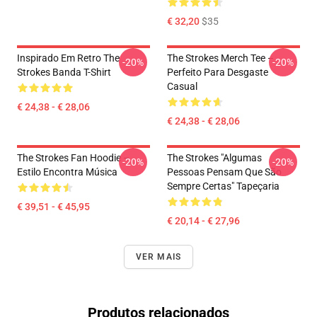
€ 32,20
$35
Inspirado Em Retro The
The Strokes Merch Tee –
-20%
-20%
Strokes Banda T-Shirt
Perfeito Para Desgaste
Casual
€ 24,38 - € 28,06
€ 24,38 - € 28,06
The Strokes Fan Hoodie –
The Strokes "Algumas
-20%
-20%
Estilo Encontra Música
Pessoas Pensam Que São
Sempre Certas" Tapeçaria
€ 39,51 - € 45,95
€ 20,14 - € 27,96
VER MAIS
Produtos relacionados