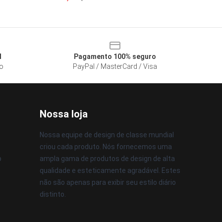
l
Pagamento 100% seguro
so
PayPal / MasterCard / Visa
Nossa loja
Nossa equipe de design de classe mundial
criou cada produto. Nós fornecemos uma
o
ampla gama de produtos de design de alta
qualidade e esteticamente agradável. Estes
não são apenas para exibir seu estilo diário
distinto.