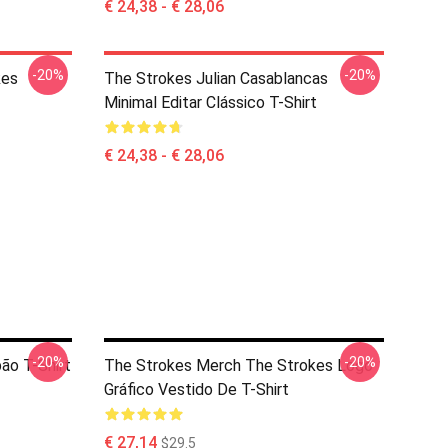
€ 24,38 - € 28,06
-20%
-20%
kes
The Strokes Julian Casablancas
Minimal Editar Clássico T-Shirt
€ 24,38 - € 28,06
-20%
-20%
ão T-Shirt
The Strokes Merch The Strokes Logo
Gráfico Vestido De T-Shirt
€ 27,14
$29.5