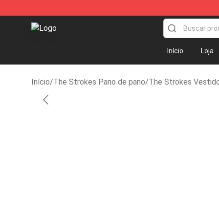
The Strokes Shop - Official The Strokes Merchandise 
Início
Loja
Início
/
The Strokes Pano de pano
/
The Strokes Vestid