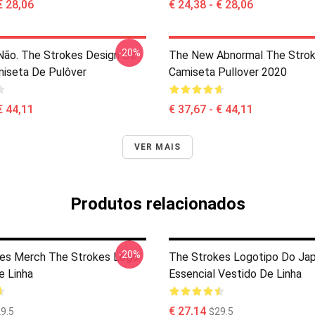
€ 28,06
€ 24,38 - € 28,06
-20%
 Não. The Strokes Design De
The New Abnormal The Stro
iseta De Pulôver
Camiseta Pullover 2020
€ 44,11
€ 37,67 - € 44,11
VER MAIS
Produtos relacionados
-20%
es Merch The Strokes Logo
The Strokes Logotipo Do Jap
e Linha
Essencial Vestido De Linha
€ 27,14
9.5
$29.5