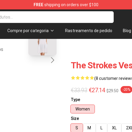
FREE
shipping on orders over $100
Store
blank template
Compre por categoria
Rastreamento de pedido
Blog
os
The Strokes Ves
(8 customer review
€33.93
€27.14
-20%
$29.50
Type
Women
Size
S
M
L
XL
2X