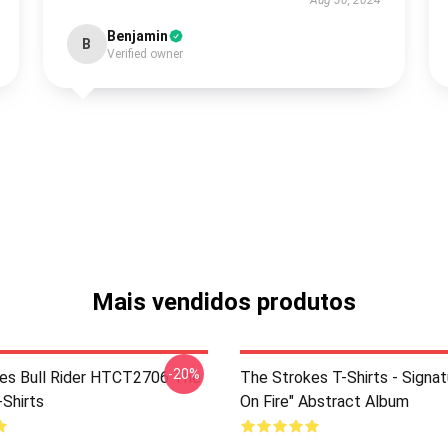
Aug 30, 2024
Benjamin
B
Verified owner
Mais vendidos produtos
-20%
es Bull Rider HTCT2706 The
The Strokes T-Shirts - Signa
-Shirts
On Fire" Abstract Album