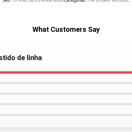
SKU
:
151898738-US-a-line-dress
Categorias
:
The Strokes Vestidos
,
What Customers Say
stido de linha