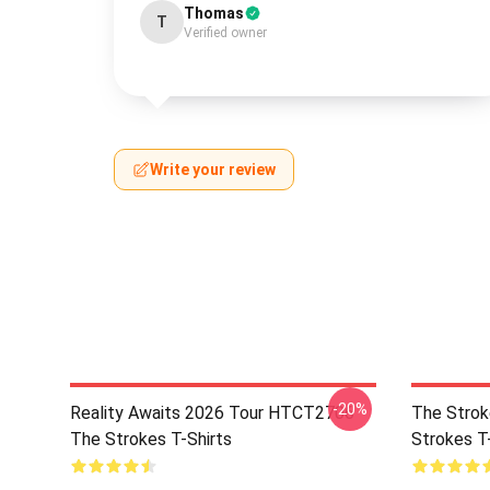
Thomas
T
Verified owner
Write your review
-20%
Reality Awaits 2026 Tour HTCT2706
The Strok
The Strokes T-Shirts
Strokes T