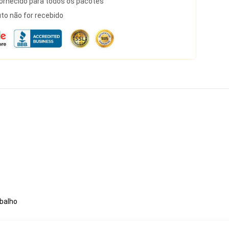
rnecido para todos os pacotes
to não for recebido
abalho