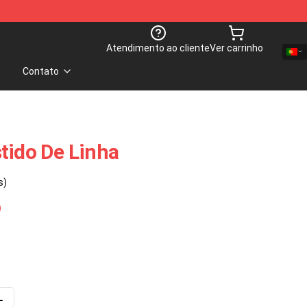
Atendimento ao cliente
Ver carrinho
Contato
tido De Linha
s)
L