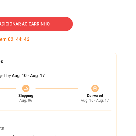
ADICIONAR AO CARRINHO
 em
02
:
44
:
45
es
get by
Aug. 10 - Aug. 17
Shipping
Delivered
Aug. 06
Aug. 10 - Aug. 17
rta