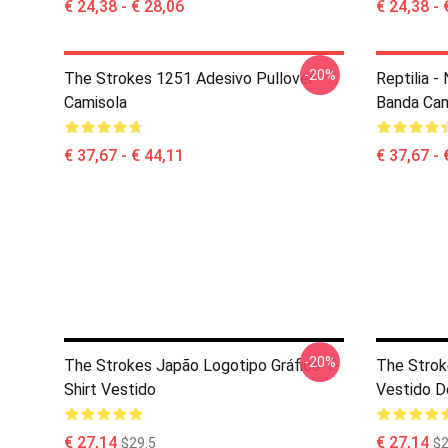
€ 24,38 - € 28,06
€ 24,38 - 
-20%
The Strokes 1251 Adesivo Pullover
Reptilia -
Camisola
Banda Cam
€ 37,67 - € 44,11
€ 37,67 - 
-20%
The Strokes Japão Logotipo Gráfico T-
The Strok
Shirt Vestido
Vestido D
€ 27,14
€ 27,14
$29.5
$2