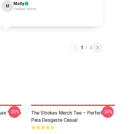
Molly
M
Verified owner
1
/
2
-20%
-20%
ture "Room
The Strokes Merch Tee – Perfeito
Para Desgaste Casual