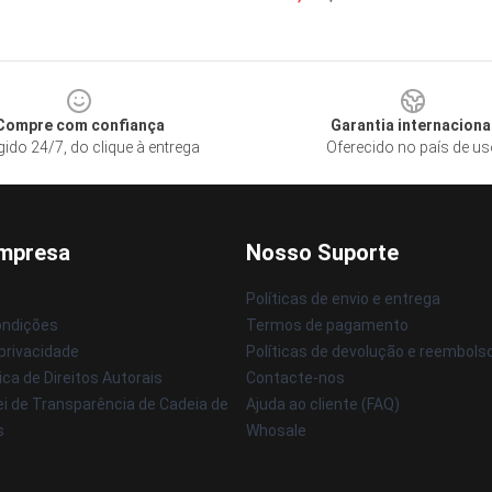
Compre com confiança
Garantia internaciona
gido 24/7, do clique à entrega
Oferecido no país de u
mpresa
Nosso Suporte
Políticas de envio e entrega
ondições
Termos de pagamento
 privacidade
Políticas de devolução e reembols
ica de Direitos Autorais
Contacte-nos
ei de Transparência de Cadeia de
Ajuda ao cliente (FAQ)
s
Whosale