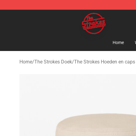
The Strokes Shop - Official The Strokes Merchandise S
Home
Home
/
The Strokes Doek
/
The Strokes Hoeden en caps