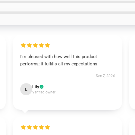
I’m pleased with how well this product
performs; it fulfills all my expectations.
Dec 7, 2024
Lily
L
Verified owner