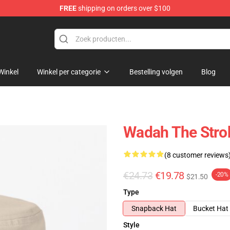
FREE
shipping on orders over $100
tore
Winkel
Winkel per categorie
Bestelling volgen
Blog
Wadah The Str
(8 customer reviews
€24.73
€19.78
-20%
$21.50
Type
Snapback Hat
Bucket Hat
Style