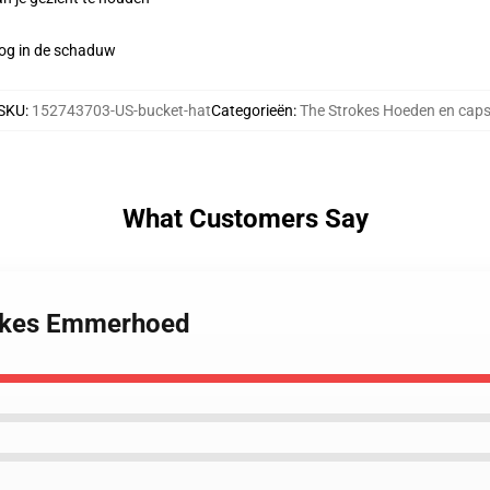
oog in de schaduw
SKU
:
152743703-US-bucket-hat
Categorieën
:
The Strokes Hoeden en cap
What Customers Say
rokes Emmerhoed