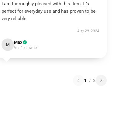
I am thoroughly pleased with this item. It’s
perfect for everyday use and has proven to be
very reliable.
Aug 29, 2024
Max
M
Verified owner
1
/
2