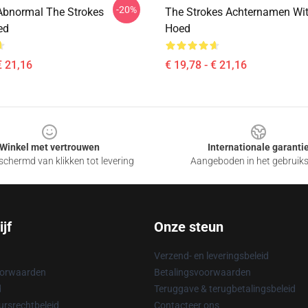
-20%
bnormal The Strokes
The Strokes Achternamen Wit
ed
Hoed
€ 21,16
€ 19,78 - € 21,16
Winkel met vertrouwen
Internationale garanti
chermd van klikken tot levering
Aangeboden in het gebruik
jf
Onze steun
Verzend- en leveringsbeleid
oorwaarden
Betalingsvoorwaarden
d
Teruggave & terugbetalingsbeleid
rsrechtbeleid
Contacteer ons