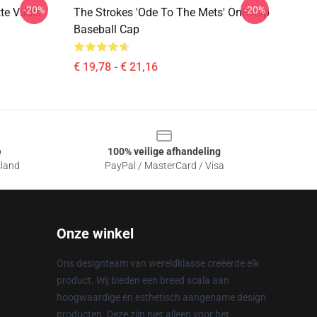
-20%
-20%
te Vader
The Strokes 'Ode To The Mets' Ontwerp
Baseball Cap
€ 19,78 - € 21,16
e
100% veilige afhandeling
sland
PayPal / MasterCard / Visa
Onze winkel
Ons designteam van wereldklasse creëerde elk
product. Wij bieden een breed scala aan
hoogwaardige en esthetisch aangename design
producten. Deze zijn niet alleen voor het