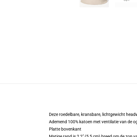
Deze roedelbare, kransbare, lichtgewicht headwe
Ademend 100% katoen met ventilatie van de o
Platte bovenkant
Matige rand is 2,2" (5,5 cm) breed om de zon v