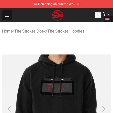
FREE
shipping on orders over $100
The Strokes Shop - Official The Strokes Merchandise Sto
Open menu
Home
/
The Strokes Doek
/
The Strokes Hoodies