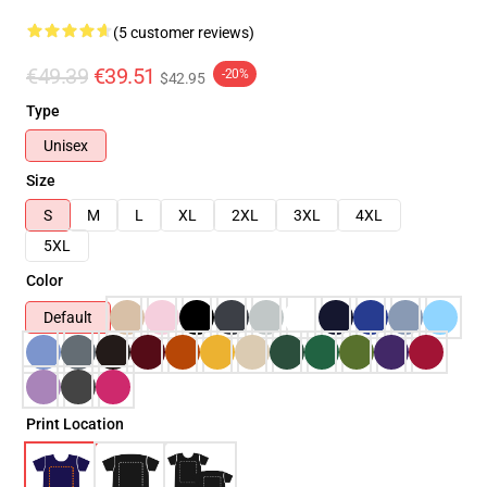
(5 customer reviews)
€49.39
€39.51
-20%
$42.95
Type
Unisex
Size
S
M
L
XL
2XL
3XL
4XL
5XL
Color
Default
Print Location