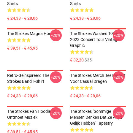
Shirts
Shirts
€ 24,38 - € 28,06
€ 24,38 - € 28,06
The Strokes Magna Hoodie
The Strokes Washed T-Shirts -
-20%
-20%
2023 Concert Tour Vintage
Graphic
€ 39,51 - € 45,95
€ 32,20
$35
Retro-Geïnspireerd The
The Strokes Merch Tee Perfect
-20%
-20%
Strokes Band T-Shirt
Voor Casual Dragen
€ 24,38 - € 28,06
€ 24,38 - € 28,06
The Strokes Fan Hoodie Stijl
The Strokes "Sommige
-20%
-20%
Ontmoet Muziek
Mensen Denken Dat Ze Altijd
Gelijk Hebben" Tapestry
€ 39,51 - € 45,95