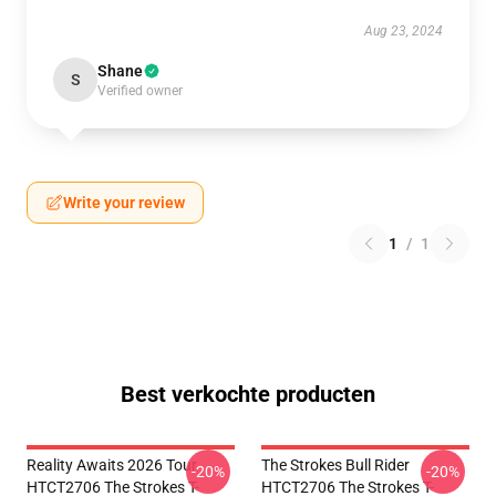
Aug 23, 2024
Shane
S
Verified owner
Write your review
1
/
1
Best verkochte producten
Reality Awaits 2026 Tour
The Strokes Bull Rider
-20%
-20%
HTCT2706 The Strokes T-
HTCT2706 The Strokes T-